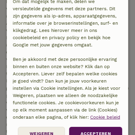
In en rondom de Noorse bossen vind je het meeste
Om dat mogelijk te maken, delen we
voedsel, zoals bosbessen, frambozen, wilde
versleutelde gegevens met deze partners. Dit
aardbeien en paddenstoelen.
zijn gegevens als ip-adres, apparaatgegevens,
Als liefhebber bent van échte ongerepte natuur en
informatie over je browserinstellingen, surf- en
vissen, zit je in Noorwegen dus gegarandeerd goed.
klikgedrag. Lees hierover meer in ons
Noorwegen grenst aan Zweden aan de oostkant, en
cookiebeleid en privacy policy en bekijk hoe
aan de Noorse Zee aan de westkant. Voor de echte
Google met jouw gegevens omgaat.
outdoor liefhebbers wordt Noorwegen als
vakantiebestemming daarom steeds gewilder!
Ben je akkoord met deze persoonlijke ervaring
Echter betekent dat niet dat je hier de standaard
binnen en buiten onze website? Klik dan op
toeristenmassa zult vinden zoals in vele andere
Accepteren. Liever zelf bepalen welke cookies
landen in Europa. Nee, in Noorwegen kun je nog
je goed vindt? Dan kun je jouw voorkeuren
genieten van de meest afgelegen, ongerepte en pure
instellen via Cookie instellingen. Als je kiest voor
plekjes in de natuur. Dit is dan ook heerlijk om een
Weigeren, plaatsen we alleen de noodzakelijke
vakantiehuisje in te boeken! Met een accommodatie
functionele cookies. Je cookievoorkeuren kun je
van Natuurhuisje verblijf je op de mooiste plekjes in
op elk moment aanpassen via de link (Cookies)
de spetterende Noorse natuur, met uitzichten over
onderaan elke pagina, of klik hier:
Cookie beleid
meren, bergen met besneeuwde bergtoppen,
fjorden bossen en nog veel meer.
WEIGEREN
ACCEPTEREN