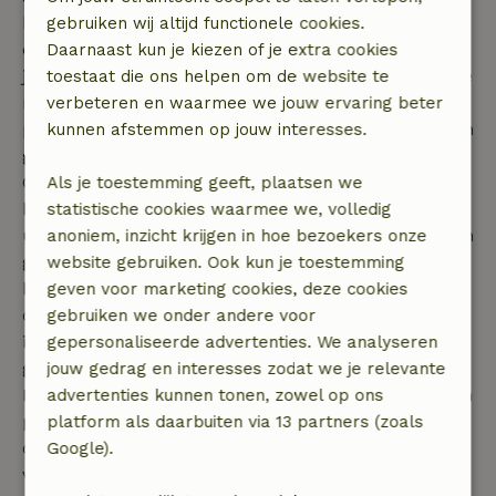
bestemming. Een visvakantie maakt het helemaal
gebruiken wij altijd functionele cookies.
compleet. Wat is er ontspannender dan lekker met
Daarnaast kun je kiezen of je extra cookies
je hengel aan het water zitten terwijl je geniet van de
toestaat die ons helpen om de website te
natuur? In Noorwegen vind je onder andere
verbeteren en waarmee we jouw ervaring beter
prachtige bergen, fjorden, baaien, valleien, meren en
kunnen afstemmen op jouw interesses.
gletsjers. Ontzettend veel geschikte visgebieden dus!
Ook als je van boswandelingen houdt zit je hier
Als je toestemming geeft, plaatsen we
helemaal goed. De dichtbegroeide bossen bestaan
statistische cookies waarmee we, volledig
uit vele verschillende soorten bomen, maar voor een
anoniem, inzicht krijgen in hoe bezoekers onze
groot deel bestaan ze uit naaldbomen. Ook zijn er in
website gebruiken. Ook kun je toestemming
kleinere hoeveelheden loofbossen te vinden. In de
geven voor marketing cookies, deze cookies
categorie loofbomen vallen bomen zoals eiken,
gebruiken we onder andere voor
iepen en de gewonde es. Over het algemeen is de
gepersonaliseerde advertenties. We analyseren
grond wat vruchtbaarder in het zuiden van
jouw gedrag en interesses zodat we je relevante
Noorwegen, waardoor er meer verschillende soorten
advertenties kunnen tonen, zowel op ons
planten groeien, vooral in de vruchtbare valleien. In
platform als daarbuiten via 13 partners (zoals
de hoge gedeeltes van Noorwegen vind je dan weer
Google).
veel mossen, zoals het heidemos en het rendiermos.