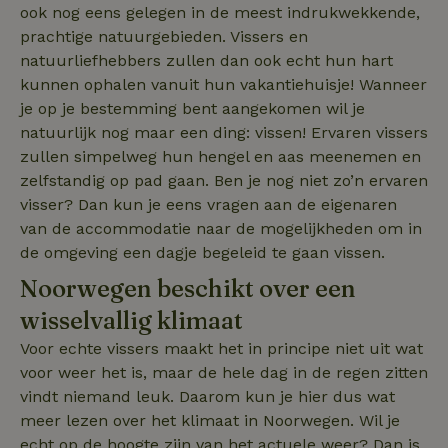
ook nog eens gelegen in de meest indrukwekkende,
Aanbieder
/
Naam
Vervaldatum
Omschrij
prachtige natuurgebieden. Vissers en
Domein
natuurliefhebbers zullen dan ook echt hun hart
_tt_enable_cookie
.natuurhuisje.nl
2 maanden
Deze coo
4 weken
gebruikt
kunnen ophalen vanuit hun vakantiehuisje! Wanneer
voorkeur
je op je bestemming bent aangekomen wil je
gebruike
betrekkin
natuurlijk nog maar een ding: vissen! Ervaren vissers
gebruik v
op de web
zullen simpelweg hun hengel en aas meenemen en
onthoude
zelfstandig op pad gaan. Ben je nog niet zo’n ervaren
CookieScriptConsent
CookieScript
4 weken 2
Deze coo
visser? Dan kun je eens vragen aan de eigenaren
.natuurhuisje.nl
dagen
gebruikt 
Cookie-S
van de accommodatie naar de mogelijkheden om in
service 
de omgeving een dagje begeleid te gaan vissen.
cookievo
van bezo
onthoude
Noorwegen beschikt over een
cookie-b
Cookie-Sc
Google
wisselvallig klimaat
noodzake
Privacy Policy
correct t
Voor echte vissers maakt het in principe niet uit wat
sqzl_session_id
.natuurhuisje.nl
29 minuten
Dit cooki
voor weer het is, maar de hele dag in de regen zitten
53
gebruikt
seconden
gebruiker
vindt niemand leuk. Daarom kun je hier dus wat
onderhou
meer lezen over het klimaat in Noorwegen. Wil je
de webse
waardoor
echt op de hoogte zijn van het actuele weer? Dan is
consisten