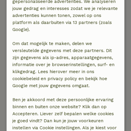
gepersonaliseerde advertenties. We analyseren
jouw gedrag en interesses zodat we je relevante
advertenties kunnen tonen, zowel op ons
platform als daarbuiten via 13 partners (zoals
Google).
Om dat mogelijk te maken, delen we
versleutelde gegevens met deze partners. Dit
zijn gegevens als ip-adres, apparaatgegevens,
Fluisterende molens
informatie over je browserinstellingen, surf- en
klikgedrag. Lees hierover meer in ons
Weet je dat Noord-Holland grotendeels onder
cookiebeleid en privacy policy en bekijk hoe
de zeespiegel ligt? Gelukkig blijft het water
Google met jouw gegevens omgaat.
door dijken en gemalen op veilige afstand.
Vroeger merkten ze echter al snel dat er
Ben je akkoord met deze persoonlijke ervaring
daardoor een ander probleem ontstond. Het
binnen en buiten onze website? Klik dan op
overtollige regenwater bleef namelijk op het
Accepteren. Liever zelf bepalen welke cookies
land staan. De uitkomst hiervoor zijn de
je goed vindt? Dan kun je jouw voorkeuren
authentieke molens die we al vanaf oudsher
instellen via Cookie instellingen. Als je kiest voor