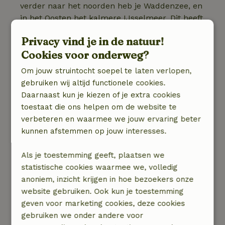
verder naar het noorden heb je Waddenzee, en
in het Oosten het kalmere IJsselmeer. Dit heeft
Noord-Holland altijd waakzaam voor het
Privacy vind je in de natuur!
opkomende water gemaakt. De vele dijken
Cookies voor onderweg?
spelen een cruciale rol in de veiligheid van
Noord-Holland en haar inwoners. Voor een deel
Om jouw struintocht soepel te laten verlopen,
van het oude dorp Etersheim was dat helaas te
gebruiken wij altijd functionele cookies.
laat. Etersheim wat letterlijk ‘uiterste
Daarnaast kun je kiezen of je extra cookies
woonplaats’ betekent, verdween geleidelijk aan
toestaat die ons helpen om de website te
in de golven. Jaren later in 2001 werd bij een
verbeteren en waarmee we jouw ervaring beter
archeologische duik een kijkje genomen in de
kunnen afstemmen op jouw interesses.
geschiedenis van dit dorp. Zo werden restanten
gevonden van de kerk en een aantal jaar later
Als je toestemming geeft, plaatsen we
zelfs een sarcofaag. Dit en nog veel meer
statistische cookies waarmee we, volledig
ontdek je in het museum De Waterwolf.
anoniem, inzicht krijgen in hoe bezoekers onze
website gebruiken. Ook kun je toestemming
geven voor marketing cookies, deze cookies
gebruiken we onder andere voor