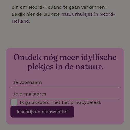
Zin om Noord-Holland te gaan verkennen?
Strikt noodzakelijk
Prestatie
Targeting
Bekijk hier de leukste
natuurhuisjes in Noord-
Functioneel
Niet-geclassificeerd
Holland
.
Strikt noodzakelijke cookies maken de kernfunctionaliteiten
van de website mogelijk, zoals gebruikersaanmelding en
accountbeheer. De website kan niet goed worden gebruikt
zonder de strikt noodzakelijke cookies.
Aanbieder
/
Naam
Vervaldatum
Omschrij
Domein
Ontdek nóg meer idyllische
_tt_enable_cookie
.natuurhuisje.nl
2 maanden
Deze coo
plekjes in de natuur.
4 weken
gebruikt
voorkeur
gebruike
betrekkin
Je voornaam
gebruik v
op de web
onthoude
Je e-mailadres
CookieScriptConsent
CookieScript
4 weken 2
Deze coo
Ik ga akkoord met het
privacybeleid
.
.natuurhuisje.nl
dagen
gebruikt 
Cookie-S
service 
Inschrijven nieuwsbrief
cookievo
van bezo
onthoude
cookie-b