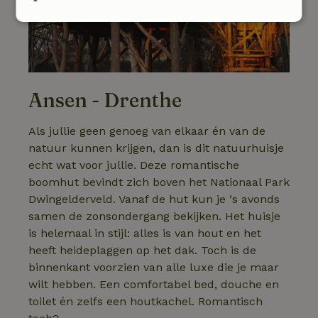
Strikt
Prestatie
Targeting
noodzakelijk
Ansen - Drenthe
Functioneel
Niet-geclassificeerd
Als jullie geen genoeg van elkaar én van de
natuur kunnen krijgen, dan is dit natuurhuisje
echt wat voor jullie. Deze romantische
boomhut bevindt zich boven het Nationaal Park
Strikt noodzakelijk
Prestatie
Targeting
Dwingelderveld. Vanaf de hut kun je ‘s avonds
Functioneel
Niet-geclassificeerd
samen de zonsondergang bekijken. Het huisje
is helemaal in stijl: alles is van hout en het
Strikt noodzakelijke cookies maken de kernfunctionaliteiten
heeft heideplaggen op het dak. Toch is de
van de website mogelijk, zoals gebruikersaanmelding en
accountbeheer. De website kan niet goed worden gebruikt
binnenkant voorzien van alle luxe die je maar
zonder de strikt noodzakelijke cookies.
wilt hebben. Een comfortabel bed, douche en
Aanbieder
/
toilet én zelfs een houtkachel. Romantisch
Naam
Vervaldatum
Omschrij
Domein