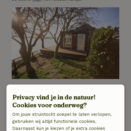
Lekkerkerk - Zuid-Holland
Privacy vind je in de natuur!
Toe aan een weekend samen ontspannen? In
Cookies voor onderweg?
dit huisje moet dat wel lukken. In dit huisje
Om jouw struintocht soepel te laten verlopen,
bevindt een ware wellness met infraroodsauna,
gebruiken wij altijd functionele cookies.
Turkse stoomdouche én een bubbelbad. De
Daarnaast kun je kiezen of je extra cookies