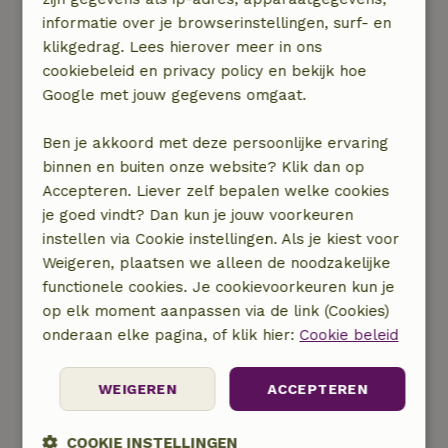
Easterein - Friesland
informatie over je browserinstellingen, surf- en
Zin in een beetje avontuur samen? Ga dan
klikgedrag. Lees hierover meer in ons
eens logeren in een boomhut! Deze prachtige
cookiebeleid en privacy policy en bekijk hoe
boomhut heeft een geweldige sfeer dankzij het
Google met jouw gegevens omgaat.
hout en de vele glas-in-lood ramen. Vanaf het
balkon kun je het geweldige Friese landschap
Ben je akkoord met deze persoonlijke ervaring
bekijken. Het huisje beschikt over een
binnen en buiten onze website? Klik dan op
kooktoestel, elektrische kachel en elektrische
Accepteren. Liever zelf bepalen welke cookies
verlichting. Zie je jullie al zitten in dit
je goed vindt? Dan kun je jouw voorkeuren
romantische hutje?
instellen via Cookie instellingen. Als je kiest voor
Weigeren, plaatsen we alleen de noodzakelijke
Je boekt
hier
het natuurhuisje.
functionele cookies. Je cookievoorkeuren kun je
op elk moment aanpassen via de link (Cookies)
onderaan elke pagina, of klik hier:
Cookie beleid
WEIGEREN
ACCEPTEREN
COOKIE INSTELLINGEN