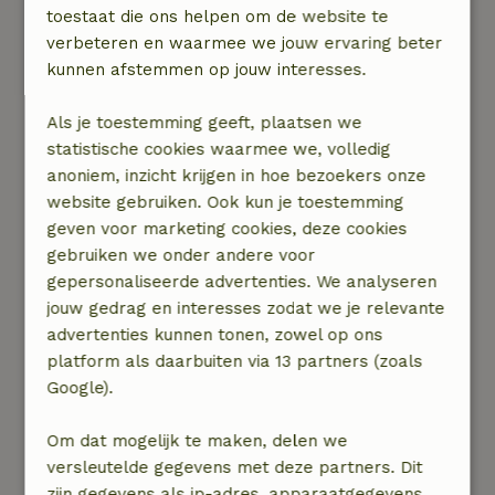
openstaande deuren zorgen ervoor dat je hier
toestaat die ons helpen om de website te
optimaal van kunt genieten. Vanaf dit huisje
verbeteren en waarmee we jouw ervaring beter
heb je een prachtig uitzicht op het water, zodat
kunnen afstemmen op jouw interesses.
jullie hier samen van de langsvarende boten
kunnen genieten. Romantischer wordt het niet.
Als je toestemming geeft, plaatsen we
statistische cookies waarmee we, volledig
Je boekt
hier
het natuurhuisje.
anoniem, inzicht krijgen in hoe bezoekers onze
website gebruiken. Ook kun je toestemming
geven voor marketing cookies, deze cookies
gebruiken we onder andere voor
gepersonaliseerde advertenties. We analyseren
jouw gedrag en interesses zodat we je relevante
advertenties kunnen tonen, zowel op ons
platform als daarbuiten via 13 partners (zoals
Google).
Om dat mogelijk te maken, delen we
versleutelde gegevens met deze partners. Dit
zijn gegevens als ip-adres, apparaatgegevens,