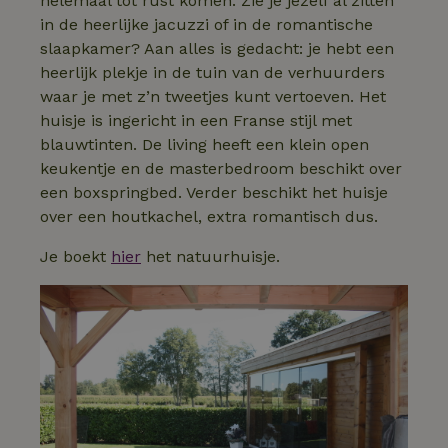
helemaal tot rust komen. Zie je jezelf al zitten
in de heerlijke jacuzzi of in de romantische
slaapkamer? Aan alles is gedacht: je hebt een
heerlijk plekje in de tuin van de verhuurders
waar je met z’n tweetjes kunt vertoeven. Het
huisje is ingericht in een Franse stijl met
blauwtinten. De living heeft een klein open
keukentje en de masterbedroom beschikt over
een boxspringbed. Verder beschikt het huisje
over een houtkachel, extra romantisch dus.
Je boekt
hier
het natuurhuisje.