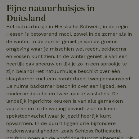
Functioneel
Niet-geclassificeerd
Fijne natuurhuisjes in
Strikt noodzakelijke cookies maken de kernfunctionaliteiten
Duitsland
van de website mogelijk, zoals gebruikersaanmelding en
accountbeheer. De website kan niet goed worden gebruikt
Het natuurhuisje in Hessische Schweiz, in de regio
zonder de strikt noodzakelijke cookies.
Hessen is betoverend mooi, zowel in de zomer als in
Aanbieder
/
Naam
Vervaldatum
Omschrij
de winter. In de zomer geniet je van de groene
Domein
omgeving waar je misschien wel reeën, eekhoorns
_tt_enable_cookie
.natuurhuisje.nl
2 maanden
Deze coo
en vossen kunt zien. In de winter geniet je van een
4 weken
gebruikt
voorkeur
heerlijk pak sneeuw en lijk je zo in een sprookje te
gebruike
betrekkin
zijn beland! Het natuurhuisje beschikt over één
gebruik v
op de web
slaapkamer met een comfortabel tweepersoonsbed.
onthoude
De ruime badkamer beschikt over een ligbad, een
CookieScriptConsent
CookieScript
4 weken 2
Deze coo
moderne douche en twee aparte wastafels. De
.natuurhuisje.nl
dagen
gebruikt 
Cookie-S
landelijk ingerichte keuken is van alle gemakken
service 
voorzien en in de woning bevindt zich ook een
cookievo
van bezo
speksteenkachel waar je jezelf heerlijk kunt
onthoude
cookie-b
opwarmen. In de buurt liggen drie bijzondere
Cookie-Sc
Google
bezienswaardigheden, zoals Schloss Rothestein,
noodzake
Privacy Policy
correct t
Wolfsbrunnen en de Roofridderburcht Altenstein. Dit