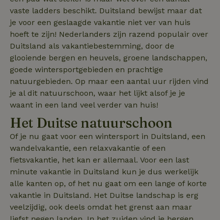
nature_house_session
www.natuurhuisje.nl
1 week
vaste ladders beschikt. Duitsland bewijst maar dat
_uetsid
Microsoft
1 dag
Corporation
je voor een geslaagde vakantie niet ver van huis
_nhftconstraint_search-
www.natuurhuisje.nl
Sessie
.natuurhuisje.nl
group-locations
hoeft te zijn! Nederlanders zijn razend populair over
Duitsland als vakantiebestemming, door de
glooiende bergen en heuvels, groene landschappen,
_nhftconstraint_safety-
www.natuurhuisje.nl
Sessie
goede wintersportgebieden en prachtige
deposit-refund
natuurgebieden. Op maar een aantal uur rijden vind
ttcsid
.natuurhuisje.nl
2 maanden
4 weken
je al dit natuurschoon, waar het lijkt alsof je je
_uetvid
Microsoft
1 jaar
waant in een land veel verder van huis!
_nhft_search-lowest-price
www.natuurhuisje.nl
Sessie
Corporation
.natuurhuisje.nl
Het Duitse natuurschoon
Of je nu gaat voor een wintersport in Duitsland, een
wandelvakantie, een relaxvakantie of een
fietsvakantie, het kan er allemaal. Voor een last
FPLC
.natuurhuisje.nl
20 uur
minute vakantie in Duitsland kun je dus werkelijk
alle kanten op, of het nu gaat om een lange of korte
MR
Microsoft
1 week
Corporation
vakantie in Duitsland. Het Duitse landschap is erg
.c.bing.com
veelzijdig, ook deels omdat het grenst aan maar
liefst negen landen. In het zuiden vind je bergen,