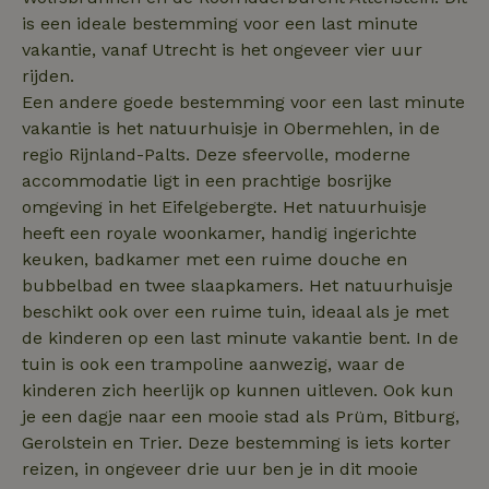
sqzl_session_id
.natuurhuisje.nl
29 minuten
Dit cooki
is een ideale bestemming voor een last minute
53
gebruikt
seconden
gebruiker
vakantie, vanaf Utrecht is het ongeveer vier uur
onderhou
rijden.
de webse
waardoor
Een andere goede bestemming voor een last minute
consisten
efficiënte
vakantie is het natuurhuisje in Obermehlen, in de
gebruiker
regio Rijnland-Palts. Deze sfeervolle, moderne
kan biede
paginabe
accommodatie ligt in een prachtige bosrijke
sessies.
omgeving in het Eifelgebergte. Het natuurhuisje
_pinterest_ct_ua
Pinterest Inc.
1 jaar
Deze coo
heeft een royale woonkamer, handig ingerichte
.ct.pinterest.com
geplaatst 
tot Pinter
keuken, badkamer met een ruime douche en
Marketin
bubbelbad en twee slaapkamers. Het natuurhuisje
beschikt ook over een ruime tuin, ideaal als je met
de kinderen op een last minute vakantie bent. In de
tuin is ook een trampoline aanwezig, waar de
Naam
Naam
Aanbieder
Aanbieder
/
Domein
/
Domein
Vervaldatum
Vervaldatum
O
Aanbieder
/
kinderen zich heerlijk op kunnen uitleven. Ook kun
Naam
Vervaldatum
Omschrijving
sqzllocal
_nhft_booking-without-
www.natuurhuisje.nl
Squeezely
Sessie
1 jaar 1
Domein
service-fee
.natuurhuisje.nl
maand
je een dagje naar een mooie stad als Prüm, Bitburg,
_ttp
.natuurhuisje.nl
2 maanden
Deze cookie wo
Aanbieder
/
Gerolstein en Trier. Deze bestemming is iets korter
Naam
_nhftconstraint_tourist-
www.natuurhuisje.nl
Vervaldatum
Sessie
4 weken
gebruikt om
Domein
tax-search
gebruikersinter
reizen, in ongeveer drie uur ben je in dit mooie
en -gedrag op 
uid
.criteo.com
1 jaar
_nhftconstraint_house-
www.natuurhuisje.nl
Sessie