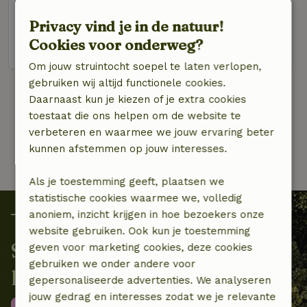
2 personen
1 slaapkamer
Privacy vind je in de natuur!
Cookies voor onderweg?
bekijk
Om jouw struintocht soepel te laten verlopen,
gebruiken wij altijd functionele cookies.
Daarnaast kun je kiezen of je extra cookies
1 van 61
toestaat die ons helpen om de website te
verbeteren en waarmee we jouw ervaring beter
kunnen afstemmen op jouw interesses.
Als je toestemming geeft, plaatsen we
statistische cookies waarmee we, volledig
anoniem, inzicht krijgen in hoe bezoekers onze
website gebruiken. Ook kun je toestemming
Samen beschermen we de
geven voor marketing cookies, deze cookies
gebruiken we onder andere voor
lokale biodiversiteit
gepersonaliseerde advertenties. We analyseren
jouw gedrag en interesses zodat we je relevante