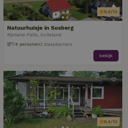
9,4/10
Natuurhuisje in Sosberg
Rijnland-Palts, Duitsland
4 personen
2 slaapkamers
bekijk
9,4/10