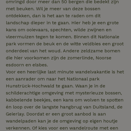
omringd door meer dan 50 bergen die bedekt zijn
met beuken. Wil je meer van deze bossen
ontdekken, dan is het aan te raden om dit
_nhftconstraint_new-
www.natuurhuisje.nl
Sessie
calendar
landschap dieper in te gaan. Hier heb je een grote
kans om ooievaars, spechten, wilde zwijnen en
vleermuizen tegen te komen. Binnen dit Nationale
tf-Unga6Zb0-closed
.natuurhuisje.nl
Sessie
park vormen de beuk en de witte veldbies een groot
onderdeel van het woud. Andere zeldzame bomen
die hier voorkomen zijn de zomerlinde, Noorse
esdoorn en elsbes.
Voor een heerlijke last minute wandelvakantie is het
een aanrader om naar het Nationaal park
Hunstrück-Hochwald te gaan. Waan je in de
schilderachtige omgeving met mysterieuze bossen,
kabbelende beekjes, een kans om wolven te spotten
én loop over de langste hangbrug van Duitsland, de
tf_respondent_cc
Typeform
5 maanden
.typeform.com
3 weken
Geierlay. Doordat er een groot aanbod is aan
wandelpaden kan je de omgeving op eigen houtje
verkennen. Of kies voor een wandelroute met een