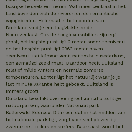
bosrijke heuvels en meren. Wat meer centraal in het
_gcl_au
Google LLC
2 maanden
land bevinden zich de rivieren en de romantische
.natuurhuisje.nl
4 weken
wijngebieden. Helemaal in het noorden van
Duitsland vind je een laagvlakte en de
Noordzeekust. Ook de hoogteverschillen zijn erg
groot, het laagste punt ligt 2 meter onder zeeniveau
en het hoogste punt ligt 2963 meter boven
_nhft_safety-deposit-refund
www.natuurhuisje.nl
Sessie
zeeniveau. Het klimaat kent, net zoals in Nederland,
een gematigd zeeklimaat. Daardoor heeft Duitsland
_fbp
Meta Platform
2 maanden
Inc.
4 weken
relatief milde winters en normale zomerse
.natuurhuisje.nl
temperaturen. Echter ligt het natuurlijk waar je je
last minute vakantie hebt geboekt, Duitsland is
_nhft_new-calendar
www.natuurhuisje.nl
Sessie
immers groot!
Duitsland beschikt over een groot aantal prachtige
natuurparken, waaronder Nationaal park
Kellerwald-Edersee. Dit meer, dat in het midden van
het nationale park ligt, zorgt voor veel plezier bij
_nhftconstraint_search-
www.natuurhuisje.nl
Sessie
zwemmers, zeilers en surfers. Daarnaast wordt het
lowest-price