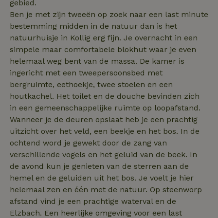
website te volg
gebied.
relevant-facilities
voor siteprestat
Ben je met zijn tweeën op zoek naar een last minute
en gebruiksanal
_nhft_eu-rental-
www.natuurhuisje.nl
Sessie
Deze informati
bestemming midden in de natuur dan is het
regulation
wordt gebruikt
de
natuurhuisje in Kollig erg fijn. Je overnacht in een
_nhftconstraint_wizard-
www.natuurhuisje.nl
gebruikerservar
Sessie
_nhftconstraint_open-gds-
www.natuurhuisje.nl
Sessie
enhancements
te verbeteren 
simpele maar comfortabele blokhut waar je even
onboarding
functionaliteit 
helemaal weg bent van de massa. De kamer is
de website te
nh_experiments
www.natuurhuisje.nl
1 jaar
optimaliseren.
ingericht met een tweepersoonsbed met
_nhftconstraint_eu-
www.natuurhuisje.nl
Sessie
_ttp
.tiktok.com
2 maanden
Deze cookie wo
rental-regulation
bergruimte, eethoekje, twee stoelen en een
_nhft_translations
www.natuurhuisje.nl
Sessie
4 weken
gebruikt om
houtkachel. Het toilet en de douche bevinden zich
gebruikersinter
_nhftconstraint_recently-
www.natuurhuisje.nl
Sessie
ttcsid_D3OACIBC77U816ERVJKG
.natuurhuisje.nl
2 maanden
en -gedrag op 
visited-houses
4 weken
in een gemeenschappelijke ruimte op loopafstand.
website te volg
voor siteprestat
_nhft_wizard-
www.natuurhuisje.nl
Sessie
Wanneer je de deuren opslaat heb je een prachtig
IDE
Google LLC
1 jaar
en gebruiksanal
enhancements
.doubleclick.net
uitzicht over het veld, een beekje en het bos. In de
Deze informati
wordt gebruikt
uet_vid
.natuurhuisje.nl
1 jaar
ochtend word je gewekt door de zang van
de
FPAU
.natuurhuisje.nl
2 maanden
gebruikerservar
_nhft_house-relevant-
www.natuurhuisje.nl
Sessie
verschillende vogels en het geluid van de beek. In
4 weken
te verbeteren 
facilities
functionaliteit 
de avond kun je genieten van de sterren aan de
de website te
_nhftconstraint_booking-
www.natuurhuisje.nl
Sessie
hemel en de geluiden uit het bos. Je voelt je hier
optimaliseren.
without-service-fee
helemaal zen en één met de natuur. Op steenworp
_ga
Google LLC
1 jaar 1
Deze cookiena
_nhft_tourist-tax-search
www.natuurhuisje.nl
Sessie
.natuurhuisje.nl
maand
is gekoppeld a
afstand vind je een prachtige waterval en de
Google Univers
MUID
_nhft_recently-visited-
www.natuurhuisje.nl
Microsoft
Sessie
1 jaar
Elzbach. Een heerlijke omgeving voor een last
Analytics - wat
houses
Corporation