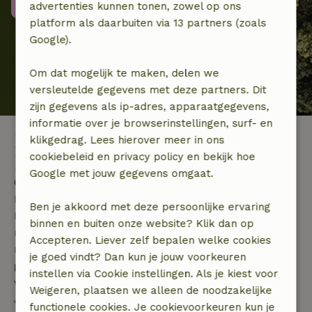
Meer informatie
advertenties kunnen tonen, zowel op ons
platform als daarbuiten via 13 partners (zoals
Google).
Om dat mogelijk te maken, delen we
versleutelde gegevens met deze partners. Dit
zijn gegevens als ip-adres, apparaatgegevens,
informatie over je browserinstellingen, surf- en
Last minute vakantie
klikgedrag. Lees hierover meer in ons
cookiebeleid en privacy policy en bekijk hoe
Duitsland
Google met jouw gegevens omgaat.
Op zoek naar een last minute naar Duitsland? Bij
Natuurhuisje vind je de mooiste accommodaties in
Ben je akkoord met deze persoonlijke ervaring
Duitsland middenin de natuur! Als je op zoek bent
binnen en buiten onze website? Klik dan op
naar een last minute bestemming, dan is het
Accepteren. Liever zelf bepalen welke cookies
natuurlijk handig als je niet té ver weg van huis
je goed vindt? Dan kun je jouw voorkeuren
gaat. Daarom is ons buurland Duitsland de perfecte
instellen via Cookie instellingen. Als je kiest voor
vakantiebestemming voor een last minute vakantie!
Weigeren, plaatsen we alleen de noodzakelijke
Je vindt hier talloze prachtige natuurgebieden en je
functionele cookies. Je cookievoorkeuren kun je