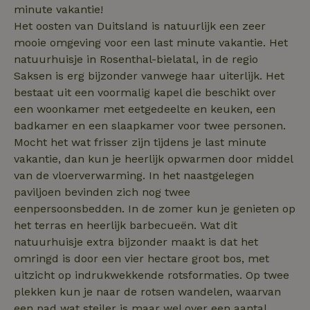
belangrijke upd
.bing.com
minute vakantie!
is van de meer
algemeen gebru
Het oosten van Duitsland is natuurlijk een zeer
analyseservice
Google. Deze
mooie omgeving voor een last minute vakantie. Het
cookie wordt
natuurhuisje in Rosenthal-bielatal, in de regio
gebruikt om un
_nhft_search-group-
www.natuurhuisje.nl
Sessie
gebruikers te
Saksen is erg bijzonder vanwege haar uiterlijk. Het
locations
onderscheiden
door een
bestaat uit een voormalig kapel die beschikt over
willekeurig
een woonkamer met eetgedeelte en keuken, een
gegenereerd
nummer toe te
badkamer en een slaapkamer voor twee personen.
wijzen als klant
Het is opgeno
Mocht het wat frisser zijn tijdens je last minute
in elk
_nhftconstraint_translations
www.natuurhuisje.nl
Sessie
paginaverzoek 
vakantie, dan kun je heerlijk opwarmen door middel
_pin_unauth
Pinterest Inc.
1 jaar
een site en wor
.natuurhuisje.nl
van de vloerverwarming. In het naastgelegen
gebruikt om
bezoekers-, ses
paviljoen bevinden zich nog twee
en
campagnegege
eenpersoonsbedden. In de zomer kun je genieten op
recently_viewed_houses
www.natuurhuisje.nl
te berekenen v
1 jaar
het terras en heerlijk barbecueën. Wat dit
de
analyserapport
_nhft_open-gds-onboarding
www.natuurhuisje.nl
Sessie
natuurhuisje extra bijzonder maakt is dat het
van de site.
FPID
Google
1 jaar 1
omringd is door een vier hectare groot bos, met
.natuurhuisje.nl
maand
_ga_JRK1QL37RY
.natuurhuisje.nl
1 jaar 1
Deze cookie wo
uitzicht op indrukwekkende rotsformaties. Op twee
maand
gebruikt door
Google Analytic
plekken kun je naar de rotsen wandelen, waarvan
om de sessiest
te behouden.
een pad wat steiler is maar wel over een aantal