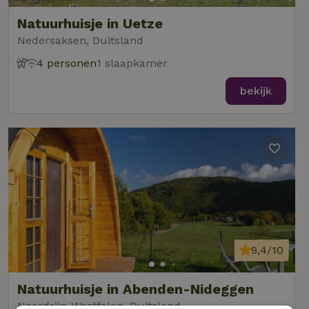
Natuurhuisje in Uetze
Nedersaksen, Duitsland
4 personen
1 slaapkamer
bekijk
9,4/10
Natuurhuisje in Abenden-Nideggen
Noordrijn-Westfalen, Duitsland