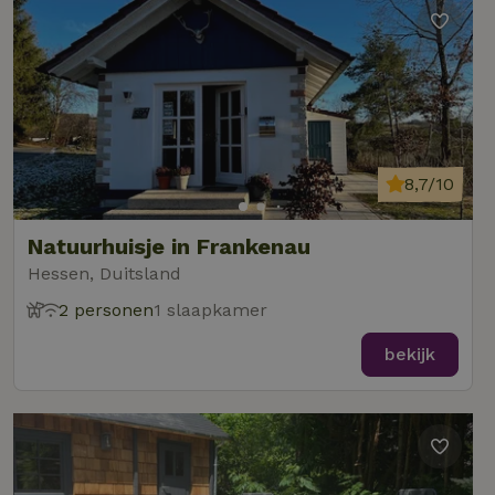
8,7/10
Natuurhuisje in Frankenau
Hessen, Duitsland
2 personen
1 slaapkamer
bekijk