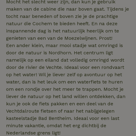
Mocht het slecht weer zijn, dan kun je gebruik
maken van de cabine die naar boven gaat. Tijdens je
tocht naar beneden of boven zie je de prachtige
natuur die Cochem te bieden heeft. En na deze
inspannende dag is het natuurlijk heerlijk om te
typeform_survey_gezien
.natuurhuisje.nl
4 weken 2
genieten van een van de Moezelwijnen. Prost!
dagen
Een ander klein, maar mooi stadje wat omringd is
door de natuur is Nordhorn. Het centrum ligt
namelijk op een eiland dat volledig omringd wordt
door de rivier de Vechte. Ideaal voor een rondvaart
op het water! Wil je liever zelf op avontuur op het
water, dan is het leuk om een waterfiets te huren
om een rondje over het meer te trappen. Mocht je
liever de natuur op het land willen ontdekken, dan
kun je ook de fiets pakken en een deel van de
Vechtdalroute fietsen of naar het nabijgelegen
kasteelstadje Bad Bentheim. Ideaal voor een last
minute vakantie, omdat het erg dichtbij de
Nederlandse grens ligt!