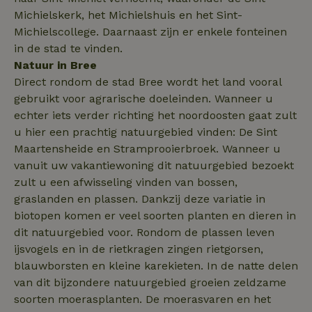
nature_house_session
www.natuurhuisje.nl
1 week
Michielskerk, het Michielshuis en het Sint-
_uetsid
Microsoft
1 dag
Corporation
_nhftconstraint_search-
www.natuurhuisje.nl
Sessie
Michielscollege. Daarnaast zijn er enkele fonteinen
.natuurhuisje.nl
group-locations
in de stad te vinden.
Natuur in Bree
Direct rondom de stad Bree wordt het land vooral
_nhftconstraint_safety-
www.natuurhuisje.nl
Sessie
gebruikt voor agrarische doeleinden. Wanneer u
deposit-refund
ttcsid
.natuurhuisje.nl
2 maanden
echter iets verder richting het noordoosten gaat zult
4 weken
u hier een prachtig natuurgebied vinden: De Sint
_uetvid
Microsoft
1 jaar
_nhft_search-lowest-price
www.natuurhuisje.nl
Sessie
Maartensheide en Stramprooierbroek. Wanneer u
Corporation
.natuurhuisje.nl
vanuit uw vakantiewoning dit natuurgebied bezoekt
zult u een afwisseling vinden van bossen,
graslanden en plassen. Dankzij deze variatie in
biotopen komen er veel soorten planten en dieren in
dit natuurgebied voor. Rondom de plassen leven
FPLC
.natuurhuisje.nl
20 uur
ijsvogels en in de rietkragen zingen rietgorsen,
MR
Microsoft
1 week
blauwborsten en kleine karekieten. In de natte delen
Corporation
.c.bing.com
van dit bijzondere natuurgebied groeien zeldzame
soorten moerasplanten. De moerasvaren en het