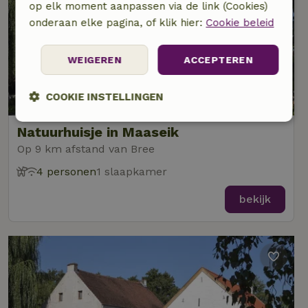
op elk moment aanpassen via de link (Cookies)
onderaan elke pagina, of klik hier:
Cookie beleid
WEIGEREN
ACCEPTEREN
9/10
COOKIE INSTELLINGEN
Strikt
Prestatie
Targeting
Natuurhuisje in Maaseik
noodzakelijk
Op 9 km afstand van Bree
4 personen
1 slaapkamer
Functioneel
Niet-geclassificeerd
bekijk
Strikt noodzakelijk
Prestatie
Targeting
Functioneel
Niet-geclassificeerd