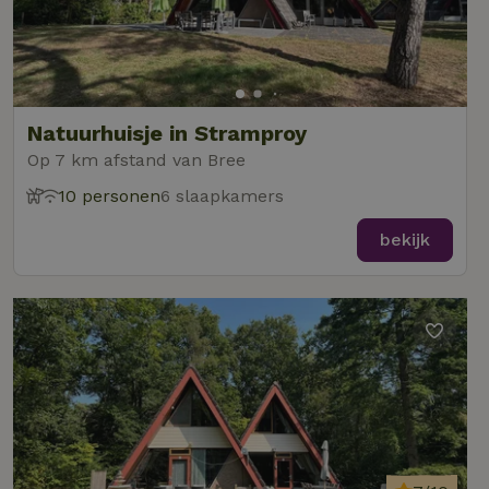
Natuurhuisje in Stramproy
Op 7 km afstand van Bree
10 personen
6 slaapkamers
bekijk