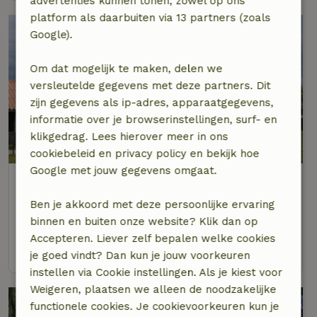
advertenties kunnen tonen, zowel op ons
platform als daarbuiten via 13 partners (zoals
Google).
Om dat mogelijk te maken, delen we
versleutelde gegevens met deze partners. Dit
zijn gegevens als ip-adres, apparaatgegevens,
informatie over je browserinstellingen, surf- en
klikgedrag. Lees hierover meer in ons
8,5/10
cookiebeleid en privacy policy en bekijk hoe
Google met jouw gegevens omgaat.
Natuurhuisje in Weert
Op 9 km afstand van Bree
Ben je akkoord met deze persoonlijke ervaring
4 personen
2 slaapkamers
binnen en buiten onze website? Klik dan op
Accepteren. Liever zelf bepalen welke cookies
bekijk
je goed vindt? Dan kun je jouw voorkeuren
instellen via Cookie instellingen. Als je kiest voor
Weigeren, plaatsen we alleen de noodzakelijke
functionele cookies. Je cookievoorkeuren kun je