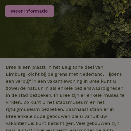
.bing.com
is van de meer
algemeen gebru
Meer informatie
analyseservice
Google. Deze
cookie wordt
gebruikt om un
_nhft_search-group-
www.natuurhuisje.nl
Sessie
gebruikers te
locations
onderscheiden
door een
willekeurig
gegenereerd
nummer toe te
wijzen als klant
Het is opgeno
in elk
_nhftconstraint_translations
www.natuurhuisje.nl
Sessie
paginaverzoek 
Bree is een plaats in het Belgische deel van
_pin_unauth
Pinterest Inc.
1 jaar
een site en wor
.natuurhuisje.nl
gebruikt om
Limburg, dicht bij de grens met Nederland. Tijdens
bezoekers-, ses
een verblijf in een vakantiewoning in Bree kunt u
en
campagnegege
zowel de natuur in als enkele bezienswaardigheden
recently_viewed_houses
www.natuurhuisje.nl
te berekenen v
1 jaar
de
in de stad bezoeken. In Bree zijn er enkele musea te
analyserapport
_nhft_open-gds-onboarding
www.natuurhuisje.nl
Sessie
van de site.
vinden. Zo kunt u het stadsmuseum en het
FPID
Google
1 jaar 1
.natuurhuisje.nl
maand
rijtuigmuseum bezoeken. Daarnaast staan er in
_ga_JRK1QL37RY
.natuurhuisje.nl
1 jaar 1
Deze cookie wo
maand
gebruikt door
Bree enkele oude gebouwen die u vanuit uw
Google Analytic
om de sessiest
vakantiehuis kunt bezichtigen. Veel gebouwen zijn
te behouden.
naar Sint-Michiel vernoemt, waaronder de Sint-