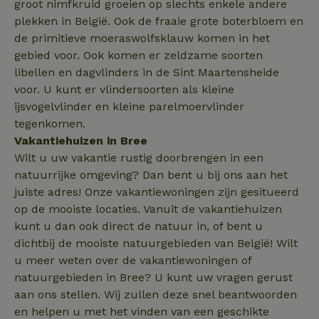
groot nimfkruid groeien op slechts enkele andere
_gcl_au
Google LLC
2 maanden
plekken in België. Ook de fraaie grote boterbloem en
.natuurhuisje.nl
4 weken
de primitieve moeraswolfsklauw komen in het
gebied voor. Ook komen er zeldzame soorten
libellen en dagvlinders in de Sint Maartensheide
voor. U kunt er vlindersoorten als kleine
ijsvogelvlinder en kleine parelmoervlinder
_nhft_safety-deposit-refund
www.natuurhuisje.nl
Sessie
tegenkomen.
Vakantiehuizen in Bree
_fbp
Meta Platform
2 maanden
Wilt u uw vakantie rustig doorbrengen in een
Inc.
4 weken
.natuurhuisje.nl
natuurrijke omgeving? Dan bent u bij ons aan het
juiste adres! Onze vakantiewoningen zijn gesitueerd
_nhft_new-calendar
www.natuurhuisje.nl
Sessie
op de mooiste locaties. Vanuit de vakantiehuizen
kunt u dan ook direct de natuur in, of bent u
dichtbij de mooiste natuurgebieden van België! Wilt
u meer weten over de vakantiewoningen of
natuurgebieden in Bree? U kunt uw vragen gerust
_nhftconstraint_search-
www.natuurhuisje.nl
Sessie
aan ons stellen. Wij zullen deze snel beantwoorden
lowest-price
en helpen u met het vinden van een geschikte