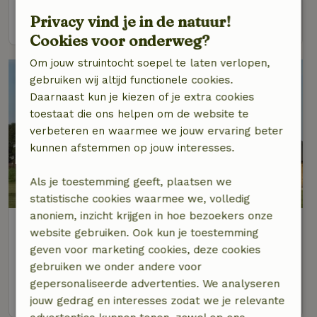
Privacy vind je in de natuur!
bekijk
Cookies voor onderweg?
Om jouw struintocht soepel te laten verlopen,
gebruiken wij altijd functionele cookies.
Daarnaast kun je kiezen of je extra cookies
toestaat die ons helpen om de website te
verbeteren en waarmee we jouw ervaring beter
kunnen afstemmen op jouw interesses.
Als je toestemming geeft, plaatsen we
statistische cookies waarmee we, volledig
anoniem, inzicht krijgen in hoe bezoekers onze
Natuurhuisje in Stramproy
website gebruiken. Ook kun je toestemming
Op 8 km afstand van Bree
geven voor marketing cookies, deze cookies
4 personen
2 slaapkamers
gebruiken we onder andere voor
gepersonaliseerde advertenties. We analyseren
bekijk
jouw gedrag en interesses zodat we je relevante