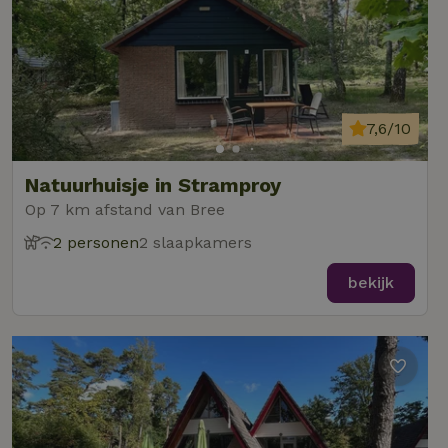
7,6/10
Natuurhuisje in Stramproy
Op 7 km afstand van Bree
2 personen
2 slaapkamers
bekijk