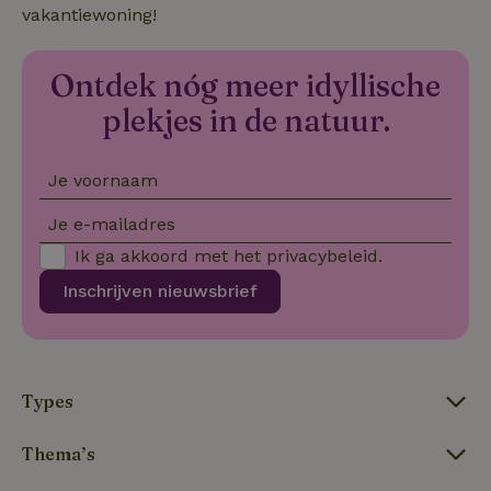
vakantiewoning!
_nhftconstraint_new-
www.natuurhuisje.nl
Sessie
calendar
Ontdek nóg meer idyllische
plekjes in de natuur.
tf-Unga6Zb0-closed
.natuurhuisje.nl
Sessie
Je voornaam
Je e-mailadres
Ik ga akkoord met het
privacybeleid
.
Inschrijven nieuwsbrief
tf_respondent_cc
Typeform
5 maanden
Types
.typeform.com
3 weken
Thema’s