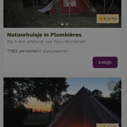
9,3/10
Natuurhuisje in Plombières
Op 5 km afstand van Neu-Moresnet
2 personen
1 slaapkamer
bekijk