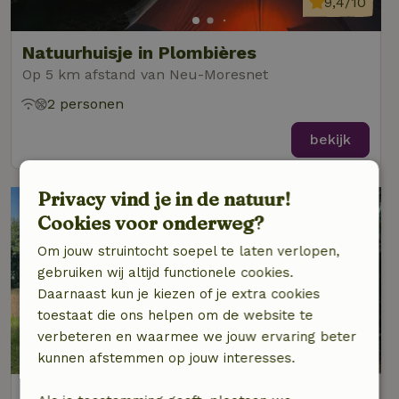
9,4/10
Natuurhuisje in Plombières
Op 5 km afstand van Neu-Moresnet
2 personen
bekijk
Privacy vind je in de natuur!
Cookies voor onderweg?
Om jouw struintocht soepel te laten verlopen,
gebruiken wij altijd functionele cookies.
Daarnaast kun je kiezen of je extra cookies
toestaat die ons helpen om de website te
verbeteren en waarmee we jouw ervaring beter
kunnen afstemmen op jouw interesses.
Natuurhuisje in Plombières