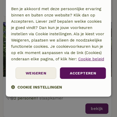
bekijk
Ben je akkoord met deze persoonlijke ervaring
binnen en buiten onze website? Klik dan op
Accepteren. Liever zelf bepalen welke cookies
je goed vindt? Dan kun je jouw voorkeuren
instellen via Cookie instellingen. Als je kiest voor
Weigeren, plaatsen we alleen de noodzakelijke
functionele cookies. Je cookievoorkeuren kun je
op elk moment aanpassen via de link (Cookies)
onderaan elke pagina, of klik hier:
Cookie beleid
9,3/10
WEIGEREN
ACCEPTEREN
Natuurhuisje in Hombourg Plombières
COOKIE INSTELLINGEN
Op 6 km afstand van Neu-Moresnet
2 personen
1 slaapkamer
Strikt
Prestatie
Targeting
noodzakelijk
bekijk