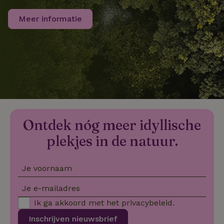
Meer informatie
FPLC
.natuurhuisje.nl
20 uur
MR
Microsoft
1 week
Corporation
.c.bing.com
_gcl_au
Google LLC
2 maanden
.natuurhuisje.nl
4 weken
Ontdek nóg meer idyllische
plekjes in de natuur.
Je voornaam
_nhft_safety-deposit-refund
www.natuurhuisje.nl
Sessie
Je e-mailadres
_fbp
Meta Platform
2 maanden
Ik ga akkoord met het
privacybeleid
.
Inc.
4 weken
.natuurhuisje.nl
Inschrijven nieuwsbrief