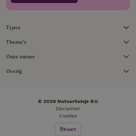
_nhft_new-calendar
www.natuurhuisje.nl
Sessie
Types
Thema’s
_nhftconstraint_search-
www.natuurhuisje.nl
Sessie
lowest-price
Onze natuur
Overig
_nhftconstraint_new-
www.natuurhuisje.nl
Sessie
calendar
tf-Unga6Zb0-closed
.natuurhuisje.nl
Sessie
© 2026 Natuurhuisje B.V.
Disclaimer
Cookies
Kaart