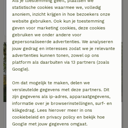
Als je toestemming geeft, plaatsen we
Op 5 km afstand van Neu-Moresnet
statistische cookies waarmee we, volledig
anoniem, inzicht krijgen in hoe bezoekers onze
2 personen
1 slaapkamer
website gebruiken. Ook kun je toestemming
bekijk
geven voor marketing cookies, deze cookies
gebruiken we onder andere voor
gepersonaliseerde advertenties. We analyseren
jouw gedrag en interesses zodat we je relevante
advertenties kunnen tonen, zowel op ons
platform als daarbuiten via 13 partners (zoals
Google).
Om dat mogelijk te maken, delen we
versleutelde gegevens met deze partners. Dit
9,3/10
zijn gegevens als ip-adres, apparaatgegevens,
informatie over je browserinstellingen, surf- en
Natuurhuisje in Hombourg
klikgedrag. Lees hierover meer in ons
Op 6 km afstand van Neu-Moresnet
cookiebeleid en privacy policy en bekijk hoe
Google met jouw gegevens omgaat.
4 personen
2 slaapkamers