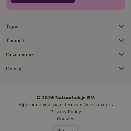
_nhft_new-calendar
www.natuurhuisje.nl
Sessie
Types
Thema’s
_nhftconstraint_search-
www.natuurhuisje.nl
Sessie
Onze natuur
lowest-price
Overig
_nhftconstraint_new-
www.natuurhuisje.nl
Sessie
calendar
© 2026 Natuurhuisje B.V.
tf-Unga6Zb0-closed
.natuurhuisje.nl
Sessie
Algemene voorwaarden voor Verhuurders
Privacy Policy
Cookies