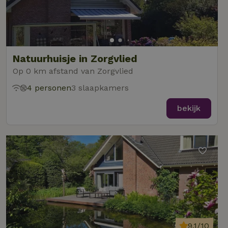
Natuurhuisje in Zorgvlied
Op 0 km afstand van Zorgvlied
4 personen
3 slaapkamers
bekijk
9,1/10