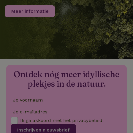
Meer informatie
FPLC
.natuurhuisje.nl
20 uur
MR
Microsoft
1 week
Corporation
.c.bing.com
_gcl_au
Google LLC
2 maanden
Ontdek nóg meer idyllische
.natuurhuisje.nl
4 weken
plekjes in de natuur.
Je voornaam
_nhft_safety-deposit-refund
www.natuurhuisje.nl
Sessie
Je e-mailadres
Ik ga akkoord met het
privacybeleid
.
_fbp
Meta Platform
2 maanden
Inc.
4 weken
Inschrijven nieuwsbrief
.natuurhuisje.nl