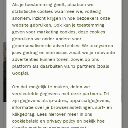
Als je toestemming geeft, plaatsen we
Op 1 km afstand van Zorgvlied
statistische cookies waarmee we, volledig
6 personen
3 slaapkamers
anoniem, inzicht krijgen in hoe bezoekers onze
website gebruiken. Ook kun je toestemming
bekijk
geven voor marketing cookies, deze cookies
gebruiken we onder andere voor
gepersonaliseerde advertenties. We analyseren
jouw gedrag en interesses zodat we je relevante
advertenties kunnen tonen, zowel op ons
platform als daarbuiten via 13 partners (zoals
Google).
Om dat mogelijk te maken, delen we
8,7/10
versleutelde gegevens met deze partners. Dit
zijn gegevens als ip-adres, apparaatgegevens,
informatie over je browserinstellingen, surf- en
Natuurhuisje in Zorgvlied
klikgedrag. Lees hierover meer in ons
Op 1 km afstand van Zorgvlied
cookiebeleid en privacy policy en bekijk hoe
5 personen
3 slaapkamers