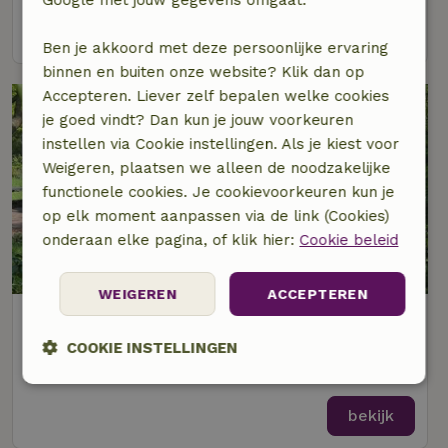
Google met jouw gegevens omgaat.
bekijk
Ben je akkoord met deze persoonlijke ervaring
binnen en buiten onze website? Klik dan op
Accepteren. Liever zelf bepalen welke cookies
je goed vindt? Dan kun je jouw voorkeuren
instellen via Cookie instellingen. Als je kiest voor
Weigeren, plaatsen we alleen de noodzakelijke
functionele cookies. Je cookievoorkeuren kun je
op elk moment aanpassen via de link (Cookies)
onderaan elke pagina, of klik hier:
Cookie beleid
WEIGEREN
ACCEPTEREN
Natuurhuisje in Zorgvlied
Op 1 km afstand van Zorgvlied
COOKIE INSTELLINGEN
4 personen
2 slaapkamers
Strikt
Prestatie
Targeting
noodzakelijk
bekijk