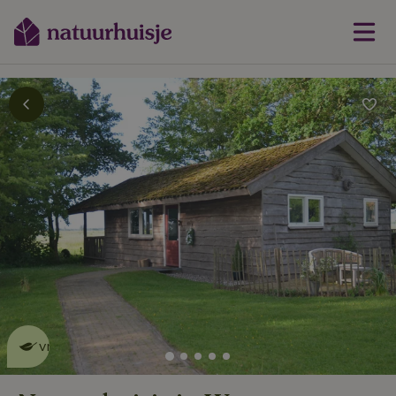
Dit natuurhuisje is eco-
vriendelijk
lees meer