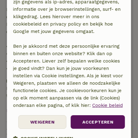
zijn gegevens als ip-adres, apparaatgegevens,
informatie over je browserinstellingen, surf- en
Bij annulering binnen gestelde periode heb je recht
klikgedrag. Lees hierover meer in ons
op volledige terugbetaling van het boekingsbedrag.
cookiebeleid en privacy policy en bekijk hoe
Daarna krijg je een deel van de reissom en 100% van
Google met jouw gegevens omgaat.
de borg terugbetaald:
Ben je akkoord met deze persoonlijke ervaring
• tot 42 dagen voor aankomst: 70% terugbetaald
binnen en buiten onze website? Klik dan op
• 42–28 dagen voor aankomst: 40% terugbetaald
Accepteren. Liever zelf bepalen welke cookies
• 28 dagen tot de aankomstdag: 10% terugbetaald
je goed vindt? Dan kun je jouw voorkeuren
• op de aankomstdag of later: geen terugbetaling
instellen via Cookie instellingen. Als je kiest voor
Borg
Weigeren, plaatsen we alleen de noodzakelijke
Een borg van € 50,00 is van toepassing. Je wordt
functionele cookies. Je cookievoorkeuren kun je
terugbetaald na het uitchecken.
op elk moment aanpassen via de link (Cookies)
onderaan elke pagina, of klik hier:
Cookie beleid
Bekijk alles
WEIGEREN
ACCEPTEREN
Duurzaamheid