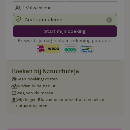
_tt_enable_cookie
.natuurhuisje.nl
2 maanden
Deze coo
4 weken
gebruikt
voorkeur
gebruike
Gratis annuleren
betrekkin
gebruik v
op de web
Start mijn boeking
onthoude
Er wordt je nog niets in rekening gebracht
CookieScriptConsent
CookieScript
4 weken 2
Deze coo
.natuurhuisje.nl
dagen
gebruikt 
Cookie-S
service 
cookievo
van bezo
onthoude
Boeken bij Natuurhuisje
cookie-b
Cookie-Sc
Google
Geen boekingskosten
noodzake
Privacy Policy
correct t
Midden in de natuur
sqzl_session_id
.natuurhuisje.nl
29 minuten
Dit cooki
Weg van de massa
53
gebruikt
Wij dragen 5% van onze omzet af aan lokale
seconden
gebruiker
onderhou
natuurprojecten.
de webse
waardoor
consisten
efficiënte
gebruiker
kan biede