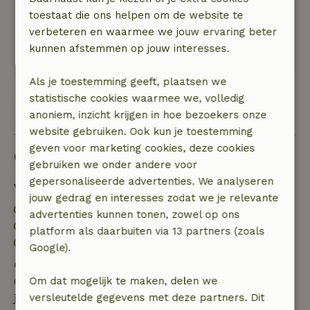
Schoon huisje meer dan voldoende aanwezig (
toestaat die ons helpen om de website te
servies/handdoeken etc )
verbeteren en waarmee we jouw ervaring beter
Natuur, rust & ruimte: 5
/5
kunnen afstemmen op jouw interesses.
Fantastisch relaxed huisje midden in de Natuur!
Als je toestemming geeft, plaatsen we
statistische cookies waarmee we, volledig
Bekijk alle 51 beoordelingen
anoniem, inzicht krijgen in hoe bezoekers onze
website gebruiken. Ook kun je toestemming
geven voor marketing cookies, deze cookies
Goed om te weten
gebruiken we onder andere voor
gepersonaliseerde advertenties. We analyseren
Verblijfdetails
jouw gedrag en interesses zodat we je relevante
Inchecken: 16:00- 18:00
advertenties kunnen tonen, zowel op ons
Uitchecken: 08:00- 10:00
platform als daarbuiten via 13 partners (zoals
Contactloos verblijf mogelijk
Google).
Gratis annuleren binnen 24 uur
Om dat mogelijk te maken, delen we
Gratis annuleren binnen 24 uur na bevestiging van
versleutelde gegevens met deze partners. Dit
je boeking.