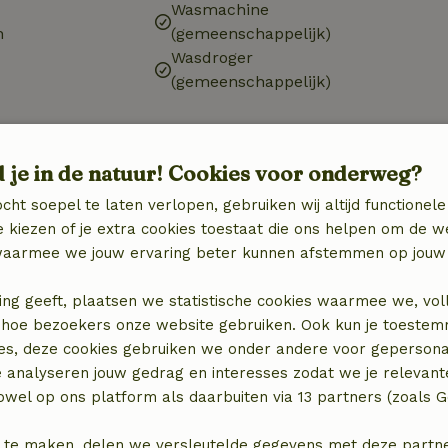
Wasmachine
n
(gemeenschappelijk)
Wasdroger
(gemeenschappelijk)
d je in de natuur! Cookies voor onderweg?
cht soepel te laten verlopen, gebruiken wij altijd functionele
€ 5,00
 kiezen of je extra cookies toestaat die ons helpen om de w
aarmee we jouw ervaring beter kunnen afstemmen op jouw 
€ 5,00
ing geeft, plaatsen we statistische cookies waarmee we, vol
€ 10,00
 in hoe bezoekers onze website gebruiken. Ook kun je toeste
es, deze cookies gebruiken we onder andere voor gepersona
€ 4,00
e analyseren jouw gedrag en interesses zodat we je relevant
wel op ons platform als daarbuiten via 13 partners (zoals G
 te maken, delen we versleutelde gegevens met deze partners