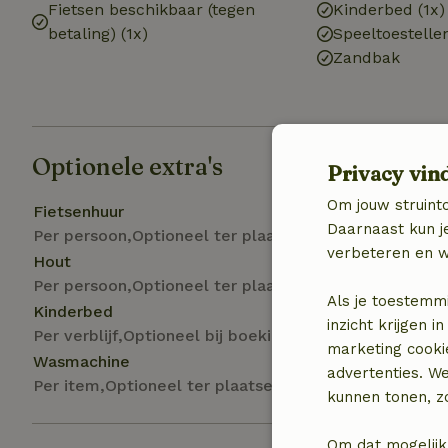
Fietsen beschikbaar (tegen
Kinderbed (1x)
betaling) (1x)
Speeltoestelle
Zandbak
Optionele extra's
Privacy vin
Om jouw struinto
Fietsenhuur
Daarnaast kun je
Per persoon,Optioneel ter plaatse
verbeteren en w
Hout
Per persoon,Optioneel ter plaatse
Als je toestemm
Kinderbed
inzicht krijgen
Per verblijf,Optioneel bij boeking
marketing cooki
Wasmachine
advertenties. W
Per item,Optioneel ter plaatse
kunnen tonen, zo
Om dat mogelijk