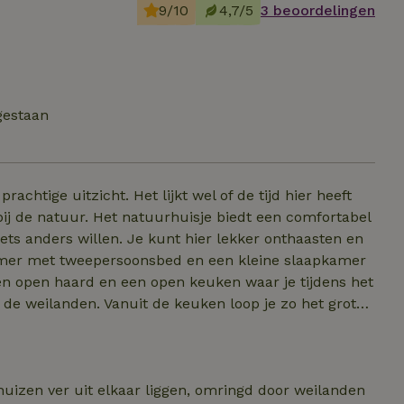
9/10
4,7/5
3 beoordelingen
gestaan
rachtige uitzicht. Het lijkt wel of de tijd hier heeft
bij de natuur. Het natuurhuisje biedt een comfortabel
ets anders willen. Je kunt hier lekker onthaasten en
kamer met tweepersoonsbed en een kleine slaapkamer
n open haard en een open keuken waar je tijdens het
 de weilanden. Vanuit de keuken loop je zo het grote
 ruime douche. Wie wil mag ook gebruik maken van de
ats bij het huisje en je kunt gratis gebruik maken
 huizen ver uit elkaar liggen, omringd door weilanden