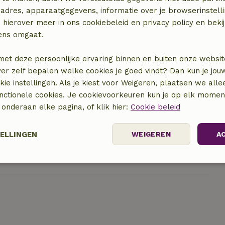
adres, apparaatgegevens, informatie over je browserinstelli
 hierover meer in ons cookiebeleid en privacy policy en beki
ens omgaat.
met deze persoonlijke ervaring binnen en buiten onze websit
ver zelf bepalen welke cookies je goed vindt? Dan kun je jo
okie instellingen. Als je kiest voor Weigeren, plaatsen we alle
unctionele cookies. Je cookievoorkeuren kun je op elk mome
locatie
) onderaan elke pagina, of klik hier:
Cookie beleid
TELLINGEN
WEIGEREN
A
Prestatie
Targeting
Functioneel