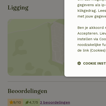
gegevens als ip-
Ligging
klikgedrag. Lees
met jouw gegev
Ben je akkoord 
Accepteren. Lie
instellen via Co
noodzakelijke f
Toon 
de link (Cookies
COOKIE INS
Strikt
noodzakelijk
Beoordelingen
9/10
4,7/5
3 beoordelingen