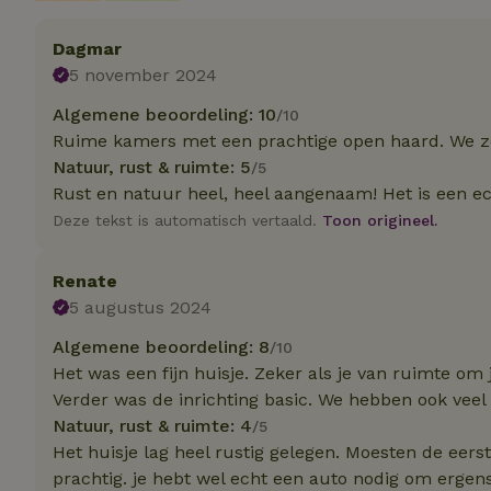
Strik
Dagmar
5 november 2024
Strikt noodzakelijk
accountbeheer. De w
Algemene beoordeling: 10
/10
Ruime kamers met een prachtige open haard. We zou
Naam
Natuur, rust & ruimte: 5
/5
_tt_enable_cookie
Rust en natuur heel, heel aangenaam! Het is een e
Deze tekst is automatisch vertaald.
Toon origineel.
CookieScriptCons
Renate
5 augustus 2024
sqzl_session_id
Algemene beoordeling: 8
/10
Het was een fijn huisje. Zeker als je van ruimte o
Verder was de inrichting basic. We hebben ook veel
_pinterest_ct_ua
Natuur, rust & ruimte: 4
/5
Het huisje lag heel rustig gelegen. Moesten de eer
prachtig. je hebt wel echt een auto nodig om ergen