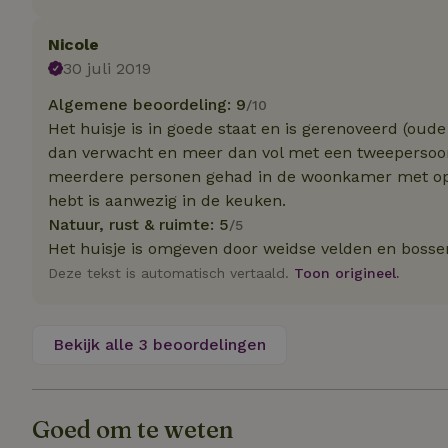
Naam
Naam
Naam
sqzllocal
_nhft_booking-wi
Nicole
Naam
_ttp
_nhftconstraint_t
30 juli 2019
uid
_nhftconstraint_h
Algemene beoordeling: 9
/10
_nhft_eu-rental-r
Het huisje is in goede staat en is gerenoveerd (oude
_nhftconstraint_
_ttp
onboarding
dan verwacht en meer dan vol met een tweepersoon
_nhftconstraint_
meerdere personen gehad in de woonkamer met ope
nh_experiments
ttcsid_D3OACIBC
_nhft_translation
hebt is aanwezig in de keuken.
_nhftconstraint_e
_ga
Natuur, rust & ruimte: 5
/5
IDE
_nhftconstraint_r
Het huisje is omgeven door weidse velden en bossen
FPAU
_nhft_wizard-en
Deze tekst is automatisch vertaald.
Toon origineel.
uet_vid
MUID
_nhft_house-relev
Bekijk alle 3 beoordelingen
_ga_JRK1QL37RY
_nhftconstraint_
_nhft_search-gro
locations
_nhft_tourist-tax
_nhft_recently-vi
_nhftconstraint_t
Goed om te weten
_pin_unauth