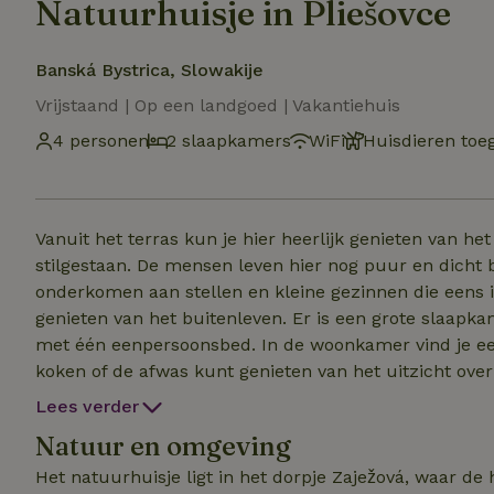
Natuurhuisje in Pliešovce
Banská Bystrica, Slowakije
Vrijstaand | Op een landgoed | Vakantiehuis
4 personen
2 slaapkamers
WiFi
Huisdieren toe
Vanuit het terras kun je hier heerlijk genieten van het p
stilgestaan. De mensen leven hier nog puur en dicht 
onderkomen aan stellen en kleine gezinnen die eens i
genieten van het buitenleven. Er is een grote slaap
met één eenpersoonsbed. In de woonkamer vind je ee
koken of de afwas kunt genieten van het uitzicht over
terras op. Er is een badkamer met toilet, wasbak en
Lees verder
buitendouche op de binnenplaats. Er is een parkeerpla
Natuur en omgeving
van Wifi.
Het natuurhuisje ligt in het dorpje Zaježová, waar de