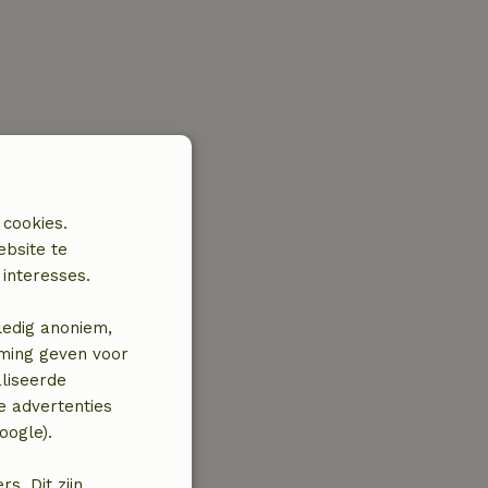
 cookies.
ebsite te
interesses.
ledig anoniem,
mming geven voor
liseerde
e advertenties
oogle).
. Dit zijn