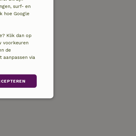
ngen, surf- en
jk hoe Google
e? Klik dan op
uw voorkeuren
en de
nt aanpassen via
CCEPTEREN
Niet-
geclassificeerd