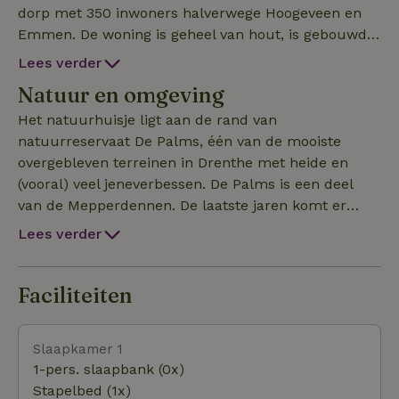
dorp met 350 inwoners halverwege Hoogeveen en
Emmen. De woning is geheel van hout, is gebouwd
in 1961 en nog ongeveer in de oorspronkelijke staat.
Lees verder
Het ligt in een stuk bos waar de gemeente ooit
Natuur en omgeving
percelen heeft uitgegeven om huisjes op te zetten.
Er zijn geen gezamenlijke voorzieningen, het huisje
Het natuurhuisje ligt aan de rand van
heeft een kwart hectare bos voor zichzelf. Je kunt
natuurreservaat De Palms, één van de mooiste
boeken tot een week van tevoren. In 2024 is er een
overgebleven terreinen in Drenthe met heide en
compleet nieuw dak op gekomen, en is alle elektra
(vooral) veel jeneverbessen. De Palms is een deel
vernieuwd. Daarbij hebben we de bestaande sfeer
van de Mepperdennen. De laatste jaren komt er
intact gelaten.
steeds meer natuur in de omgeving (en het was al
Lees verder
niet weinig). De beekdalen van de Geeserstroom, de
Aalderstroom en de Westerstroom waren ooit erg
bedorven door de ruilverkaveling en kanalisatie,
Faciliteiten
maar zijn teruggebracht in een veel natuurlijker
staat. Het hele gebied tussen Meppen, Zweeloo,
Slaapkamer 1
Oosterhesselen en Gees is één groot natuurgebied
1-pers. slaapbank (0x)
geworden met hier en daar nog een stukje
Stapelbed (1x)
boerenland of een dorpje ertussen. De dorpjes zijn