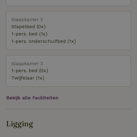
stille Saksische dorpjes vol boerderijen, tussen
glooiende essen en lager gelegen beekdalen.
Slaapkamer 2
Meppen zelf is ook zo'n dorpje, met wel een leuk
Stapelbed (0x)
restaurant (De Tramhalte) en een pizzeria (Trivio del
1-pers. bed (1x)
Villaggio). Voor bakker en supermarkt moet je naar
1-pers. onderschuifbed (1x)
Aalden, een kilometer verderop. Mooie fietstocht.
Slaapkamer 3
1-pers. bed (0x)
Twijfelaar (1x)
Bekijk alle faciliteiten
Ligging