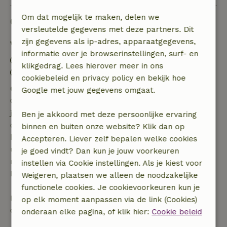
Om dat mogelijk te maken, delen we
Goed om te weten
versleutelde gegevens met deze partners. Dit
zijn gegevens als ip-adres, apparaatgegevens,
Verblijfdetails
informatie over je browserinstellingen, surf- en
Inchecken: 14:00- 21:00
klikgedrag. Lees hierover meer in ons
Uitchecken: 07:00- 14:00
cookiebeleid en privacy policy en bekijk hoe
Gratis annuleren binnen 7 dagen
Google met jouw gegevens omgaat.
Gratis annuleren binnen 7 dagen na bevestiging van
je boeking, bij een boekingsaanvraag meer dan 28
Ben je akkoord met deze persoonlijke ervaring
dagen voor aanvang. Bij een boeking met aanvang
binnen en buiten onze website? Klik dan op
binnen 28 dagen geldt gratis annuleren binnen 24
Accepteren. Liever zelf bepalen welke cookies
uur. Bij annulering binnen gestelde periode heb je
je goed vindt? Dan kun je jouw voorkeuren
recht op volledige terugbetaling van het
instellen via Cookie instellingen. Als je kiest voor
boekingsbedrag.
Weigeren, plaatsen we alleen de noodzakelijke
functionele cookies. Je cookievoorkeuren kun je
Daarna krijg je een deel van de reissom en 100% van
op elk moment aanpassen via de link (Cookies)
de borg terugbetaald:
onderaan elke pagina, of klik hier:
Cookie beleid