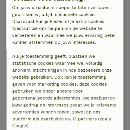
dichtbij.
Om jouw struintocht soepel te laten verlopen,
gebruiken wij altijd functionele cookies.
André
Daarnaast kun je kiezen of je extra cookies
21 juni 2025
toestaat die ons helpen om de website te
verbeteren en waarmee we jouw ervaring beter
Algemene beoordeling: 9
/10
kunnen afstemmen op jouw interesses.
Huisje zelf is zeker niet nieuw, maar wel schoon
en erg compleet. Alles werkt goed. Fietsen zijn
Als je toestemming geeft, plaatsen we
oud, maar doen het wel. BBQ-apparaat is wel
statistische cookies waarmee we, volledig
aan vervanging toe.
anoniem, inzicht krijgen in hoe bezoekers onze
Natuur, rust & ruimte: 5
/5
website gebruiken. Ook kun je toestemming
Mooi rustig gelegen in een bosrijke omgeving.
geven voor marketing cookies, deze cookies
Wel huisjes in de buurt, maar die zie je
gebruiken we onder andere voor
nauwelijks en in ieder geval hoor je niets anders
gepersonaliseerde advertenties. We analyseren
dan &#34;bos-geluiden&#34;.
jouw gedrag en interesses zodat we je relevante
advertenties kunnen tonen, zowel op ons
platform als daarbuiten via 13 partners (zoals
Bekijk alle 55 beoordelingen
Google).