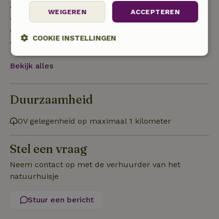
• tot 42 dagen voor aankomst: 70% terugbetaald
WEIGEREN
ACCEPTEREN
• 42–28 dagen voor aankomst: 40% terugbetaald
• 28 dagen tot de aankomstdag: 10% terugbetaald
COOKIE INSTELLINGEN
• op de aankomstdag of later: geen terugbetaling
Strikt
Prestatie
Targeting
Bekijk alles
noodzakelijk
Duurzaamheid
Functioneel
Niet-geclassificeerd
OV gelegenheid op maximaal 1 kilometer
Stel een vraag
Neem contact op met de verhuurder van het
Strikt noodzakelijk
Prestatie
Targeting
natuurhuisje
Functioneel
Niet-geclassificeerd
Stuur een bericht
Strikt noodzakelijke cookies maken de kernfunctionaliteiten
van de website mogelijk, zoals gebruikersaanmelding en