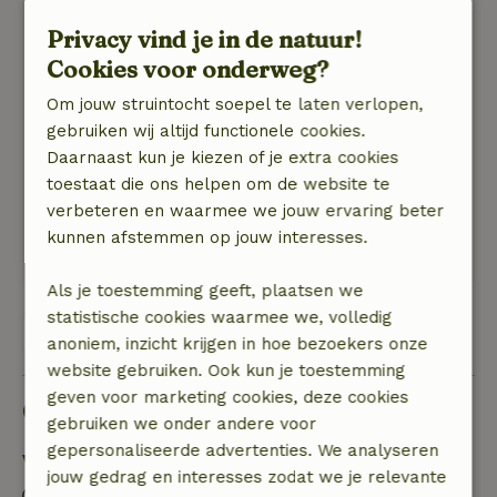
Algemene beoordeling: 8
/10
Privacy vind je in de natuur!
Mooi huis, rustig gelegen lekker wandelen in de
Cookies voor onderweg?
directe omgeving
Natuur, rust & ruimte: 5
/5
Om jouw struintocht soepel te laten verlopen,
Geweldig huis, we waren hier voor de tweede
gebruiken wij altijd functionele cookies.
keer en het was weer heerlijk. Fijne gastvrijheid
Daarnaast kun je kiezen of je extra cookies
en contact met de verhuurders. Ruime
toestaat die ons helpen om de website te
zitkamer van alle gemakken voorzien.
verbeteren en waarmee we jouw ervaring beter
De slaapkamers zijn knus en de bedden
kunnen afstemmen op jouw interesses.
heerlijk. We komen graag nog eens
Als je toestemming geeft, plaatsen we
statistische cookies waarmee we, volledig
Bekijk alle 79 beoordelingen
anoniem, inzicht krijgen in hoe bezoekers onze
website gebruiken. Ook kun je toestemming
geven voor marketing cookies, deze cookies
Goed om te weten
gebruiken we onder andere voor
gepersonaliseerde advertenties. We analyseren
Verblijfdetails
jouw gedrag en interesses zodat we je relevante
Inchecken: 16:30- 22:00