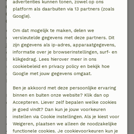
advertenties kunnen tonen, zowel op ons
Uitchecken: 09:30
platform als daarbuiten via 13 partners (zoals
Contactloos verblijf mogelijk
Google).
Vuurwerkvrije omgeving
Om dat mogelijk te maken, delen we
Gratis annuleren binnen 7 dagen
versleutelde gegevens met deze partners. Dit
Gratis annuleren binnen 7 dagen na bevestiging van
zijn gegevens als ip-adres, apparaatgegevens,
je boeking, bij een boekingsaanvraag meer dan 28
informatie over je browserinstellingen, surf- en
dagen voor aanvang. Bij een boeking met aanvang
klikgedrag. Lees hierover meer in ons
binnen 28 dagen geldt gratis annuleren binnen 24
cookiebeleid en privacy policy en bekijk hoe
uur. Bij annulering binnen gestelde periode heb je
Google met jouw gegevens omgaat.
recht op volledige terugbetaling van het
boekingsbedrag.
Ben je akkoord met deze persoonlijke ervaring
binnen en buiten onze website? Klik dan op
Daarna krijg je een deel van de reissom en 100% van
Accepteren. Liever zelf bepalen welke cookies
de borg terugbetaald:
je goed vindt? Dan kun je jouw voorkeuren
instellen via Cookie instellingen. Als je kiest voor
• tot 42 dagen voor aankomst: 70% terugbetaald
Weigeren, plaatsen we alleen de noodzakelijke
• 42–28 dagen voor aankomst: 40% terugbetaald
functionele cookies. Je cookievoorkeuren kun je
• 28 dagen tot de aankomstdag: 10% terugbetaald