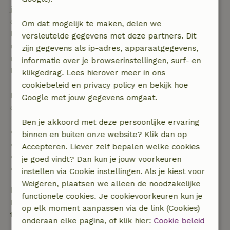
je boeking, bij een boekingsaanvraag meer dan 28
dagen voor aanvang. Bij een boeking met aanvang
Om dat mogelijk te maken, delen we
binnen 28 dagen geldt gratis annuleren binnen 24
versleutelde gegevens met deze partners. Dit
uur. Bij annulering binnen gestelde periode heb je
zijn gegevens als ip-adres, apparaatgegevens,
recht op volledige terugbetaling van het
informatie over je browserinstellingen, surf- en
boekingsbedrag.
klikgedrag. Lees hierover meer in ons
cookiebeleid en privacy policy en bekijk hoe
Daarna krijg je een deel van de reissom en 100% van
Google met jouw gegevens omgaat.
de borg terugbetaald:
Ben je akkoord met deze persoonlijke ervaring
• tot 42 dagen voor aankomst: 70% terugbetaald
binnen en buiten onze website? Klik dan op
• 42–28 dagen voor aankomst: 40% terugbetaald
Accepteren. Liever zelf bepalen welke cookies
• 28 dagen tot de aankomstdag: 10% terugbetaald
je goed vindt? Dan kun je jouw voorkeuren
• op de aankomstdag of later: geen terugbetaling
instellen via Cookie instellingen. Als je kiest voor
Weigeren, plaatsen we alleen de noodzakelijke
Borg
functionele cookies. Je cookievoorkeuren kun je
Een borg van € 75,00 is van toepassing. Je wordt
op elk moment aanpassen via de link (Cookies)
terugbetaald na het uitchecken.
onderaan elke pagina, of klik hier:
Cookie beleid