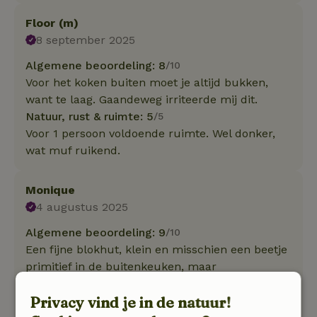
Floor (m)
8 september 2025
Algemene beoordeling: 8
/10
Voor het koken buiten moet je altijd bukken,
want te laag. Gaandeweg irriteerde mij dit.
Natuur, rust & ruimte: 5
/5
Voor 1 persoon voldoende ruimte. Wel donker,
wat muf ruikend.
Monique
4 augustus 2025
Algemene beoordeling: 9
/10
Een fijne blokhut, klein en misschien een beetje
primitief in de buitenkeuken, maar
allercharmantst met alles wat je nodig hebt!
Privacy vind je in de natuur!