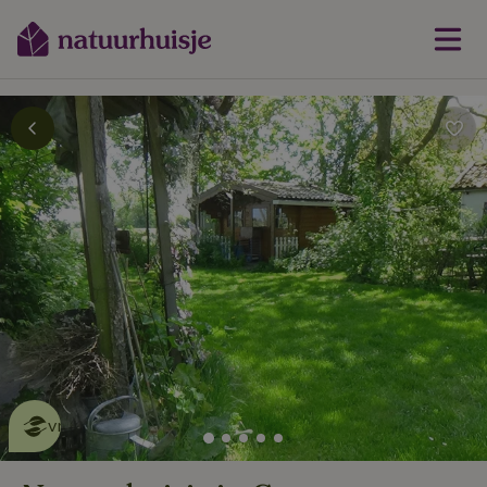
Dit natuurhuisje is eco-
vriendelijk
lees meer