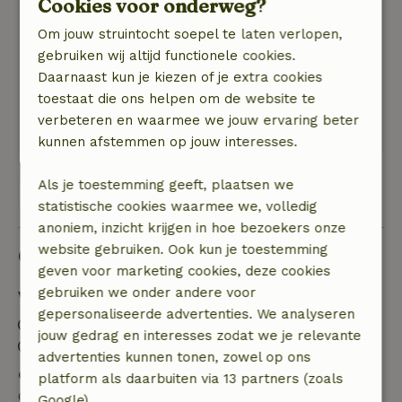
Alleen van mij geen 10 omdat het wat donker is,
Cookies voor onderweg?
ook omdat het tussen de bomen staat. Dat is
Om jouw struintocht soepel te laten verlopen,
natuurlijk fijn als het heel warm is, maar ik had
gebruiken wij altijd functionele cookies.
graag wat zonnestraaltje meegepikt.
Daarnaast kun je kiezen of je extra cookies
Natuur, rust & ruimte: 5
/5
toestaat die ons helpen om de website te
Het was heerlijk rustig, ruim en midden in het
verbeteren en waarmee we jouw ervaring beter
open land gelegen.
kunnen afstemmen op jouw interesses.
Als je toestemming geeft, plaatsen we
Bekijk alle 35 beoordelingen
statistische cookies waarmee we, volledig
anoniem, inzicht krijgen in hoe bezoekers onze
website gebruiken. Ook kun je toestemming
Goed om te weten
geven voor marketing cookies, deze cookies
gebruiken we onder andere voor
Verblijfdetails
gepersonaliseerde advertenties. We analyseren
Inchecken: 16:00- 22:00
jouw gedrag en interesses zodat we je relevante
Uitchecken: 07:00- 10:00
advertenties kunnen tonen, zowel op ons
Gratis annuleren binnen 7 dagen
platform als daarbuiten via 13 partners (zoals
Gratis annuleren binnen 7 dagen na bevestiging van
Google).