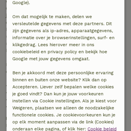
Gratis annuleren binnen 7 dagen
Google).
Gratis annuleren binnen 7 dagen na bevestiging van
je boeking, bij een boekingsaanvraag meer dan 28
Om dat mogelijk te maken, delen we
dagen voor aanvang. Bij een boeking met aanvang
versleutelde gegevens met deze partners. Dit
binnen 28 dagen geldt gratis annuleren binnen 24
zijn gegevens als ip-adres, apparaatgegevens,
uur. Bij annulering binnen gestelde periode heb je
informatie over je browserinstellingen, surf- en
recht op volledige terugbetaling van het
klikgedrag. Lees hierover meer in ons
boekingsbedrag.
cookiebeleid en privacy policy en bekijk hoe
Google met jouw gegevens omgaat.
Daarna krijg je een deel van de reissom en 100% van
de borg terugbetaald:
Ben je akkoord met deze persoonlijke ervaring
binnen en buiten onze website? Klik dan op
• tot 42 dagen voor aankomst: 70% terugbetaald
Accepteren. Liever zelf bepalen welke cookies
• 42–28 dagen voor aankomst: 40% terugbetaald
je goed vindt? Dan kun je jouw voorkeuren
• 28 dagen tot de aankomstdag: 10% terugbetaald
instellen via Cookie instellingen. Als je kiest voor
• op de aankomstdag of later: geen terugbetaling
Weigeren, plaatsen we alleen de noodzakelijke
functionele cookies. Je cookievoorkeuren kun je
Borg
op elk moment aanpassen via de link (Cookies)
Een borg van € 100,00 is van toepassing. Je wordt
onderaan elke pagina, of klik hier:
Cookie beleid