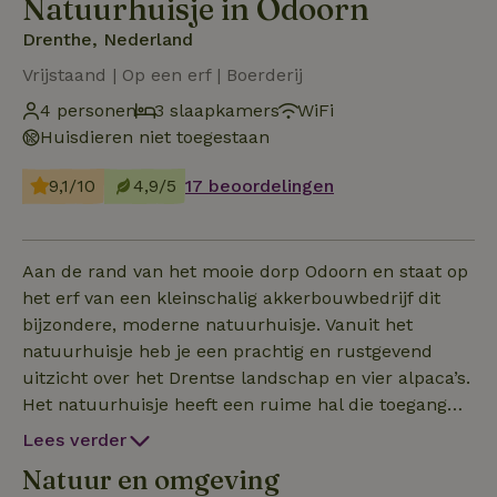
Natuurhuisje in Odoorn
Drenthe, Nederland
Vrijstaand | Op een erf | Boerderij
4 personen
3 slaapkamers
WiFi
Huisdieren niet toegestaan
9,1/10
4,9/5
17 beoordelingen
Aan de rand van het mooie dorp Odoorn en staat op
het erf van een kleinschalig akkerbouwbedrijf dit
bijzondere, moderne natuurhuisje. Vanuit het
natuurhuisje heb je een prachtig en rustgevend
uitzicht over het Drentse landschap en vier alpaca’s.
Het natuurhuisje heeft een ruime hal die toegang
geeft tot de toilet- en douchegelegenheid. Via een
Lees verder
trap (traplift) bereik je het 90 m² ruime
Natuur en omgeving
woongedeelte. Het natuurhuisje is voorzien van een