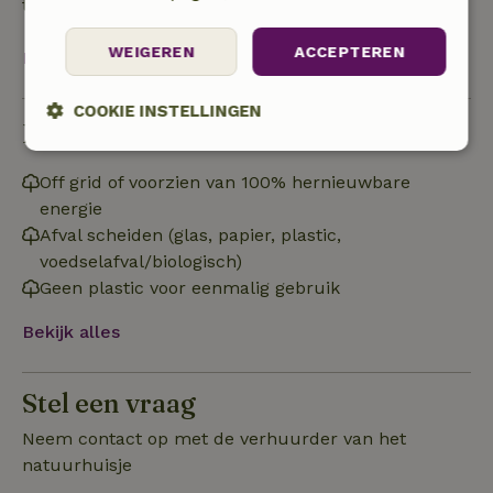
terugbetaald na het uitchecken.
WEIGEREN
ACCEPTEREN
Bekijk alles
COOKIE INSTELLINGEN
Duurzaamheid
Strikt
Prestatie
Targeting
noodzakelijk
Off grid of voorzien van 100% hernieuwbare
energie
Afval scheiden (glas, papier, plastic,
voedselafval/biologisch)
Functioneel
Niet-geclassificeerd
Geen plastic voor eenmalig gebruik
Bekijk alles
Stel een vraag
Strikt noodzakelijk
Prestatie
Targeting
Neem contact op met de verhuurder van het
Functioneel
Niet-geclassificeerd
natuurhuisje
Strikt noodzakelijke cookies maken de kernfunctionaliteiten