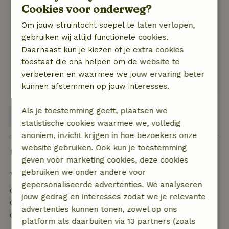
Algemene beoordeling: 9
/10
Cookies voor onderweg?
Een mooi en schoon huisje. Vriendelijke
Om jouw struintocht soepel te laten verlopen,
eigenaren die leuke tips geven voor uitstapjes in
gebruiken wij altijd functionele cookies.
de omgeving.
Daarnaast kun je kiezen of je extra cookies
Natuur, rust & ruimte: 5
/5
toestaat die ons helpen om de website te
We hebben een aantal mooie wandelingen dicht
verbeteren en waarmee we jouw ervaring beter
in de buurt van het huisje kunnen maken.
kunnen afstemmen op jouw interesses.
Als je toestemming geeft, plaatsen we
Bekijk alle 17 beoordelingen
statistische cookies waarmee we, volledig
anoniem, inzicht krijgen in hoe bezoekers onze
website gebruiken. Ook kun je toestemming
Goed om te weten
geven voor marketing cookies, deze cookies
gebruiken we onder andere voor
Verblijfdetails
gepersonaliseerde advertenties. We analyseren
Inchecken: 15:00- 20:00
jouw gedrag en interesses zodat we je relevante
Uitchecken: 07:00- 10:00
advertenties kunnen tonen, zowel op ons
Contactloos verblijf mogelijk
platform als daarbuiten via 13 partners (zoals