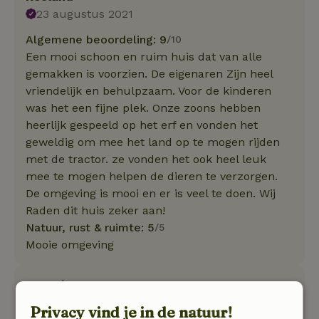
23 augustus 2021
Algemene beoordeling: 9
/10
Een mooi schoon en ruim huis dat van alle
gemakken is voorzien. De eigenaren Zijn heel
vriendelijk en behulpzaam. Voor de kinderen
was het een fijne plek. Onze zoons hebben
heerlijk gespeeld op het erf en vonden het
geweldig om mee het land op te mogen rijden
met de tractor. ze vonden het ook heel leuk
mee te mogen helpen de dieren te verzorgen.
De omgeving is mooi en er is veel te doen. Wij
Raden dit huis zeker aan!
Natuur, rust & ruimte: 5
/5
Mooie omgeving
Emmely
16 augustus 2021
Privacy vind je in de natuur!