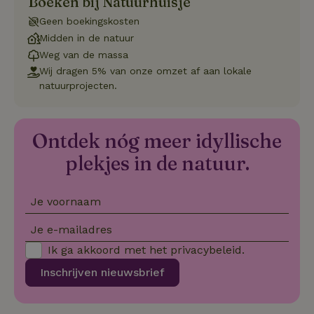
Boeken bij Natuurhuisje
CookieScriptConsent
CookieScript
4 weken 2
Deze coo
.natuurhuisje.nl
dagen
gebruikt 
Cookie-S
Geen boekingskosten
service 
Midden in de natuur
cookievo
van bezo
Weg van de massa
onthoude
cookie-b
Wij dragen 5% van onze omzet af aan lokale
Cookie-Sc
Google
natuurprojecten.
noodzake
Privacy Policy
correct t
sqzl_session_id
.natuurhuisje.nl
29 minuten
Dit cooki
53
gebruikt
Ontdek nóg meer idyllische
seconden
gebruiker
onderhou
plekjes in de natuur.
de webse
waardoor
consisten
efficiënte
gebruiker
Je voornaam
kan biede
paginabe
sessies.
Je e-mailadres
_pinterest_ct_ua
Pinterest Inc.
1 jaar
Deze coo
Ik ga akkoord met het
privacybeleid
.
.ct.pinterest.com
geplaatst 
tot Pinter
Inschrijven nieuwsbrief
Marketin