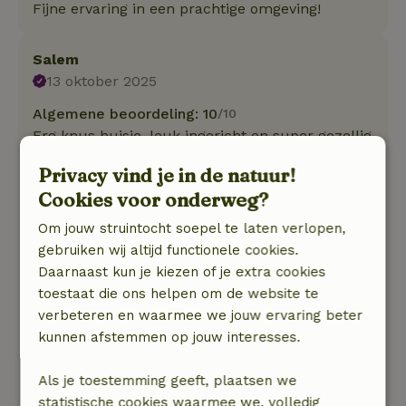
Fijne ervaring in een prachtige omgeving!
Salem
13 oktober 2025
Algemene beoordeling: 10
/10
Erg knus huisje, leuk ingericht en super gezellig
met vuurkachel en al. Het huisje is voorzien van
Privacy vind je in de natuur!
alle gemakken, waardoor je er écht tot rust kan
Cookies voor onderweg?
komen. Het huis staat op een mooi en
interessant landgoed dat genoeg privacy biedt,
Om jouw struintocht soepel te laten verlopen,
ondanks dat er meerdere huisjes op steenworp
gebruiken wij altijd functionele cookies.
afstand staan.
Daarnaast kun je kiezen of je extra cookies
Natuur, rust & ruimte: 5
/5
toestaat die ons helpen om de website te
Een knus huisje op een bijzonder landgoed,
verbeteren en waarmee we jouw ervaring beter
omringd door natuur. Voor de deur
kunnen afstemmen op jouw interesses.
paddenstoelen tellen, vanuit het raam vogels en
eekhoorns kijken, vele bezienswaardigheden op
Als je toestemming geeft, plaatsen we
kleine afstand en mooie wandelingen in de
statistische cookies waarmee we, volledig