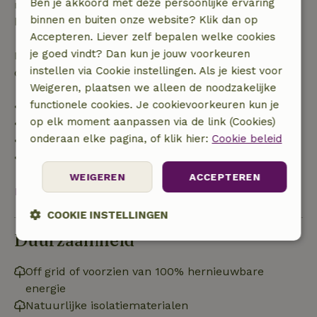
Ben je akkoord met deze persoonlijke ervaring
recht op volledige terugbetaling van het
binnen en buiten onze website? Klik dan op
boekingsbedrag.
Accepteren. Liever zelf bepalen welke cookies
je goed vindt? Dan kun je jouw voorkeuren
Daarna krijg je een deel van de reissom en 100% van
instellen via Cookie instellingen. Als je kiest voor
de borg terugbetaald:
Weigeren, plaatsen we alleen de noodzakelijke
functionele cookies. Je cookievoorkeuren kun je
• tot 42 dagen voor aankomst: 70% terugbetaald
op elk moment aanpassen via de link (Cookies)
• 42–28 dagen voor aankomst: 40% terugbetaald
onderaan elke pagina, of klik hier:
Cookie beleid
• 28 dagen tot de aankomstdag: 10% terugbetaald
• op de aankomstdag of later: geen terugbetaling
WEIGEREN
ACCEPTEREN
Bekijk alles
COOKIE INSTELLINGEN
Duurzaamheid
Strikt
Prestatie
Targeting
noodzakelijk
Off grid of voorzien van 100% hernieuwbare
energie
Natuurlijke isolatiematerialen
Functioneel
Niet-geclassificeerd