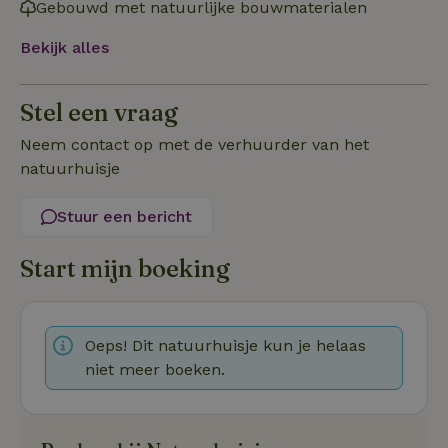
Gebouwd met natuurlijke bouwmaterialen
Bekijk alles
Stel een vraag
Strikt noodzakelijk
Prestatie
Targeting
Neem contact op met de verhuurder van het
Functioneel
Niet-geclassificeerd
natuurhuisje
Strikt noodzakelijke cookies maken de kernfunctionaliteiten
Stuur een bericht
van de website mogelijk, zoals gebruikersaanmelding en
accountbeheer. De website kan niet goed worden gebruikt
zonder de strikt noodzakelijke cookies.
Start mijn boeking
Aanbieder
/
Naam
Vervaldatum
Omschrij
Domein
_tt_enable_cookie
.natuurhuisje.nl
2 maanden
Deze coo
4 weken
gebruikt
Oeps! Dit natuurhuisje kun je helaas
voorkeur
gebruike
niet meer boeken.
betrekkin
gebruik v
op de web
onthoude