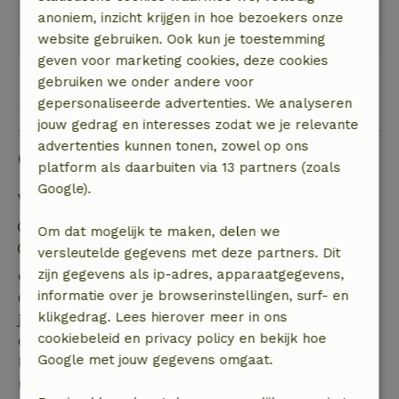
buurt. Wij zijn heerlijk tot rust gekomen.
anoniem, inzicht krijgen in hoe bezoekers onze
Dankjewel!
website gebruiken. Ook kun je toestemming
geven voor marketing cookies, deze cookies
gebruiken we onder andere voor
Bekijk alle 237 beoordelingen
gepersonaliseerde advertenties. We analyseren
jouw gedrag en interesses zodat we je relevante
advertenties kunnen tonen, zowel op ons
Goed om te weten
platform als daarbuiten via 13 partners (zoals
Google).
Verblijfdetails
Inchecken: 15:00- 22:00
Om dat mogelijk te maken, delen we
Uitchecken: 08:00- 12:00
versleutelde gegevens met deze partners. Dit
zijn gegevens als ip-adres, apparaatgegevens,
Gratis annuleren binnen 7 dagen
informatie over je browserinstellingen, surf- en
Gratis annuleren binnen 7 dagen na bevestiging van
klikgedrag. Lees hierover meer in ons
je boeking, bij een boekingsaanvraag meer dan 28
cookiebeleid en privacy policy en bekijk hoe
dagen voor aanvang. Bij een boeking met aanvang
Google met jouw gegevens omgaat.
binnen 28 dagen geldt gratis annuleren binnen 24
uur. Bij annulering binnen gestelde periode heb je