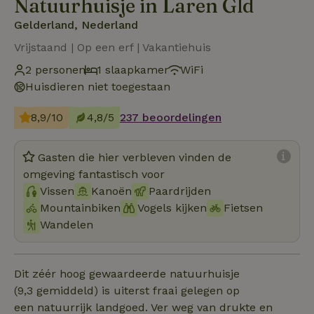
Natuurhuisje in Laren Gld
Gelderland, Nederland
Vrijstaand | Op een erf | Vakantiehuis
2 personen
1 slaapkamer
WiFi
Huisdieren niet toegestaan
8,9/10
4,8/5
237 beoordelingen
Gasten die hier verbleven vinden de
omgeving fantastisch voor
Vissen
Kanoën
Paardrijden
Mountainbiken
Vogels kijken
Fietsen
Wandelen
Dit zéér hoog gewaardeerde natuurhuisje
(9,3 gemiddeld) is uiterst fraai gelegen op
een natuurrijk landgoed. Ver weg van drukte en