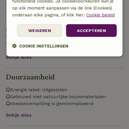
functionele cookies. Je cookievoorkeuren kun je
• 42–28 dagen voor aankomst: 40% terugbetaald
op elk moment aanpassen via de link (Cookies)
• 28 dagen tot de aankomstdag: 10% terugbetaald
onderaan elke pagina, of klik hier:
Cookie beleid
• op de aankomstdag of later: geen terugbetaling
Borg
WEIGEREN
ACCEPTEREN
Een borg van € 100,00 is van toepassing. Je wordt
terugbetaald na het uitchecken.
COOKIE INSTELLINGEN
Bekijk alles
Strikt
Prestatie
Targeting
noodzakelijk
Duurzaamheid
Functioneel
Niet-geclassificeerd
Energie label: Uitgesloten
Gebouwd met natuurlijke bouwmaterialen
Voedselverspilling is geminimaliseerd
Bekijk alles
Strikt noodzakelijk
Prestatie
Targeting