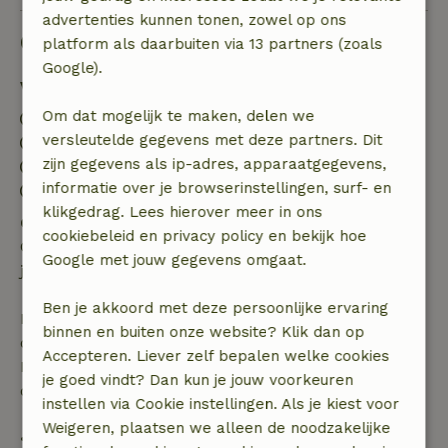
advertenties kunnen tonen, zowel op ons
Goed om te weten
platform als daarbuiten via 13 partners (zoals
Google).
Verblijfdetails
Om dat mogelijk te maken, delen we
Inchecken: 15:00- 22:00
versleutelde gegevens met deze partners. Dit
Uitchecken: 06:00- 10:00
zijn gegevens als ip-adres, apparaatgegevens,
Contactloos verblijf mogelijk
informatie over je browserinstellingen, surf- en
Vuurwerkvrije omgeving
klikgedrag. Lees hierover meer in ons
Gratis annuleren binnen 24 uur
cookiebeleid en privacy policy en bekijk hoe
Gratis annuleren binnen 24 uur na bevestiging van
Google met jouw gegevens omgaat.
je boeking.
Ben je akkoord met deze persoonlijke ervaring
Bij annulering binnen gestelde periode heb je recht
binnen en buiten onze website? Klik dan op
op volledige terugbetaling van het boekingsbedrag.
Accepteren. Liever zelf bepalen welke cookies
Daarna krijg je een deel van de reissom en 100% van
je goed vindt? Dan kun je jouw voorkeuren
de borg terugbetaald:
instellen via Cookie instellingen. Als je kiest voor
Weigeren, plaatsen we alleen de noodzakelijke
• tot 42 dagen voor aankomst: 70% terugbetaald