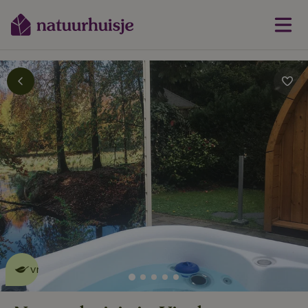
Dit natuurhuisje is eco-
vriendelijk
lees meer