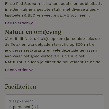
Finse Pod Sauna met buitendouche en bubbelbad ,
in eigen ruime afgesloten tuin met diverse zitjes -
ligstoelen & BBQ -en veel privacy !! voor een
geweldige vakantie of weekendje weg Ontbijt kan
Lees verder
door de bakker bezorgd worden ( zie voorbeeld ) die
Natuur en omgeving
zet het in het kastje voor nog meer luxe .Eigen privé
parkeerplaats en fietsschuurtje met oplaadpunt .
.Vanuit dit Natuurhuisje op kom je rechtstreeks op
Deze pod sauna heeft 2 banken van 2 m lang -
de fiets- en wandelpaden terecht, op 800 m tref
kachel met lava stenen om heerlijk te ontspannen
je diverse restaurants en vele gezellige terrassen
.De bedden zijn opgemaakt - incl bad en
aan waar het goed vertoeven is. Vanuit het
Keukenlinnen .Natuur/Well Ness gecombineerd. Het
Natuurhuisje loop je direct de heuvelachtige heide
bubbelbad ( onder een heldere overkapping )met 39
op of het bos in .De zandverstuivingen zijn
Lees verder
a 40 gr is het heerlijk warm , zomers kunt u het op
adembenemend ( Hulshorsterzand en
eigen temparatuur instellen je eigen mini zwembad
Beekhuizerzand) De stad Elburg en Harderwijk met
in de tuin .Je beschikt over twee slaapkamers, een
zijn mooie boulevard is per fiets te bereiken via de
Faciliteiten
badkamer en een keuken met oven.-vaatwasser .
zeepad route langs het het Veluwemeer . Nunspeet
Alleen kleine hondjes toegestaan!!
( 6km ) is een gezellig dorpje. Ook een bezoek aan
Slaapkamer 1
het Verscholen dorp is indrukwekkend , dat zijn
2-pers. bed (1x)
gereconstrueerde onderduikhutten uit de Tweede