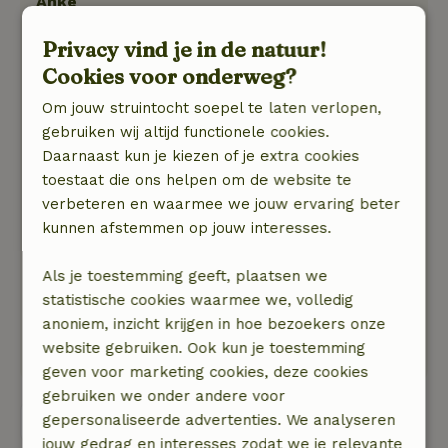
Anke
17 juli 2026
Privacy vind je in de natuur!
Algemene beoordeling: 9
/10
Cookies voor onderweg?
rustig en schoon
Om jouw struintocht soepel te laten verlopen,
Natuur, rust & ruimte: 5
/5
gebruiken wij altijd functionele cookies.
het stond al in de reviews maar het is dus een
Daarnaast kun je kiezen of je extra cookies
heel schoon en net huisje. Niet groot maar
toestaat die ons helpen om de website te
voldoende voor 2 personen. Huisje is compleet
verbeteren en waarmee we jouw ervaring beter
en heel fijn ingericht. De jacuzzi is echt heel
kunnen afstemmen op jouw interesses.
leuk/luxe. Tuin geeft voldoende privacy. En het
uitlaten van de hond is ook fijn. Aan de overkant
Als je toestemming geeft, plaatsen we
van de weg begint de heide! Bij de naastgelegen
statistische cookies waarmee we, volledig
camping (geen geluidsoverlast!) kun je
anoniem, inzicht krijgen in hoe bezoekers onze
eenvoudig eten. Kortom: dit waren een paar
website gebruiken. Ook kun je toestemming
hele fijne dagen in een luxe huisje.
geven voor marketing cookies, deze cookies
gebruiken we onder andere voor
gepersonaliseerde advertenties. We analyseren
Bekijk alle 92 beoordelingen
jouw gedrag en interesses zodat we je relevante