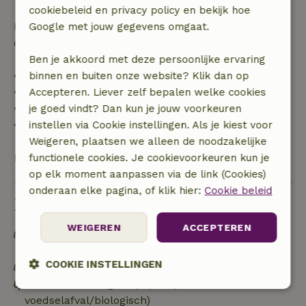
cookiebeleid en privacy policy en bekijk hoe
Daarna krijg je een deel van de reissom en 100% van
Google met jouw gegevens omgaat.
de borg terugbetaald:
Ben je akkoord met deze persoonlijke ervaring
• tot 42 dagen voor aankomst: 70% terugbetaald
binnen en buiten onze website? Klik dan op
• 42–28 dagen voor aankomst: 40% terugbetaald
Accepteren. Liever zelf bepalen welke cookies
• 28 dagen tot de aankomstdag: 10% terugbetaald
je goed vindt? Dan kun je jouw voorkeuren
• op de aankomstdag of later: geen terugbetaling
instellen via Cookie instellingen. Als je kiest voor
Weigeren, plaatsen we alleen de noodzakelijke
Bekijk alles
functionele cookies. Je cookievoorkeuren kun je
op elk moment aanpassen via de link (Cookies)
onderaan elke pagina, of klik hier:
Cookie beleid
Duurzaamheid
WEIGEREN
ACCEPTEREN
Off grid of voorzien van 100% hernieuwbare
energie
COOKIE INSTELLINGEN
Duurzame inventaris
Afval scheiden (glas, papier, plastic,
Strikt
Prestatie
Targeting
voedselafval/biologisch)
noodzakelijk