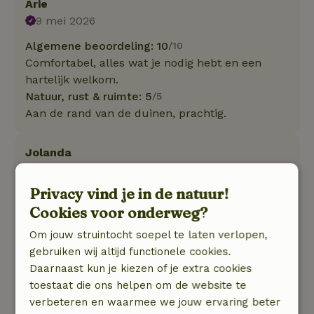
Arie
9 mei 2026
Algemene beoordeling: 10
/10
Comfortabel, alles wat je nodig hebt en een
hartelijk welkom.
Natuur, rust & ruimte: 5
/5
Aan de rand van de duinen, prachtig.
Jolanda
20 april 2026
Privacy vind je in de natuur!
Algemene beoordeling: 8
/10
Cookies voor onderweg?
Perfect
Natuur, rust & ruimte: 4
/5
Om jouw struintocht soepel te laten verlopen,
Fantastische plek, tegen de duinen op, 1km van
gebruiken wij altijd functionele cookies.
Egmond aan zee en egmond aan de hoef.
Daarnaast kun je kiezen of je extra cookies
Alle benodigdheden waren aanwezig.
toestaat die ons helpen om de website te
Zeer prettig ontvangst en uitchecken.
verbeteren en waarmee we jouw ervaring beter