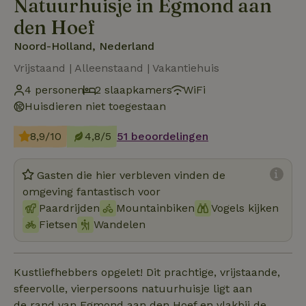
Natuurhuisje in Egmond aan
den Hoef
Noord-Holland, Nederland
Vrijstaand | Alleenstaand | Vakantiehuis
4 personen
2 slaapkamers
WiFi
Huisdieren niet toegestaan
8,9/10
4,8/5
51 beoordelingen
Gasten die hier verbleven vinden de
omgeving fantastisch voor
Paardrijden
Mountainbiken
Vogels kijken
Fietsen
Wandelen
Kustliefhebbers opgelet! Dit prachtige, vrijstaande,
sfeervolle, vierpersoons natuurhuisje ligt aan
de rand van Egmond aan den Hoef en vlakbij de