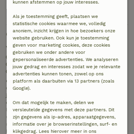
kunnen afstemmen op jouw interesses.
Bekijk alle 51 beoordelingen
Als je toestemming geeft, plaatsen we
statistische cookies waarmee we, volledig
anoniem, inzicht krijgen in hoe bezoekers onze
Goed om te weten
website gebruiken. Ook kun je toestemming
geven voor marketing cookies, deze cookies
Verblijfdetails
gebruiken we onder andere voor
Inchecken: 14:00- 15:00
gepersonaliseerde advertenties. We analyseren
Uitchecken: 09:30- 10:00
jouw gedrag en interesses zodat we je relevante
Contactloos verblijf mogelijk
advertenties kunnen tonen, zowel op ons
Gratis annuleren binnen 7 dagen
platform als daarbuiten via 13 partners (zoals
Gratis annuleren binnen 7 dagen na bevestiging van
Google).
je boeking, bij een boekingsaanvraag meer dan 28
dagen voor aanvang. Bij een boeking met aanvang
Om dat mogelijk te maken, delen we
binnen 28 dagen geldt gratis annuleren binnen 24
versleutelde gegevens met deze partners. Dit
uur. Bij annulering binnen gestelde periode heb je
zijn gegevens als ip-adres, apparaatgegevens,
recht op volledige terugbetaling van het
informatie over je browserinstellingen, surf- en
boekingsbedrag.
klikgedrag. Lees hierover meer in ons