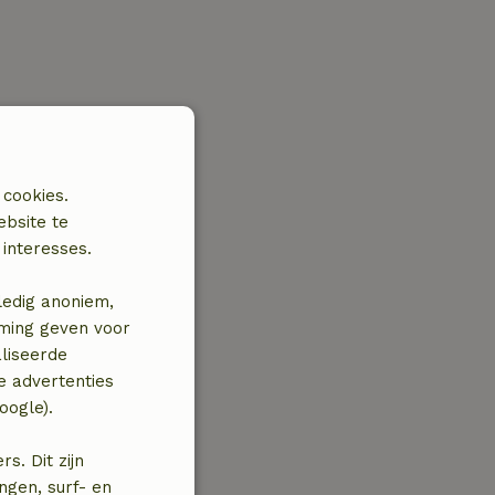
 cookies.
ebsite te
interesses.
ledig anoniem,
mming geven voor
liseerde
e advertenties
oogle).
. Dit zijn
ngen, surf- en