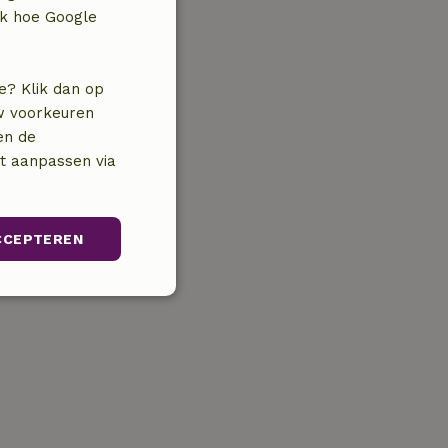
jk hoe Google
e? Klik dan op
uw voorkeuren
en de
nt aanpassen via
CCEPTEREN
Niet-
geclassificeerd