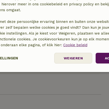
 hierover meer in ons cookiebeleid en privacy policy en beki
ens omgaat.
met deze persoonlijke ervaring binnen en buiten onze websit
ver zelf bepalen welke cookies je goed vindt? Dan kun je jo
okie instellingen. Als je kiest voor Weigeren, plaatsen we alle
unctionele cookies. Je cookievoorkeuren kun je op elk mome
) onderaan elke pagina, of klik hier:
Cookie beleid
hreven en een leuke plek.
TELLINGEN
WEIGEREN
A
Prestatie
Targeting
Functioneel