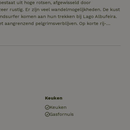
estaat uit hoge rotsen, afgewisseld door
indsurfer komen aan hun trekken bij Lago Albufeira.
t aangrenzend pelgrimsverblijven. Op korte rij-
 klooster en het haventje Portenho da Arrabida, waar
bied geklommen worden (goed behaakte routes). In het
estaurants en een koffiecafé. Sesimbra is het
heden, haventje en strand. De zee is hier rustiger, je
Keuken
Keuken
Gasfornuis