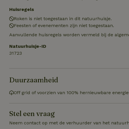
sqzllocal
_nhft_booking-wi
Naam
_ttp
Huisregels
_nhftconstraint_t
uid
Roken is niet toegestaan in dit natuurhuisje.
_nhftconstraint_h
Feesten of evenementen zijn niet toegestaan.
_nhft_eu-rental-r
_nhftconstraint_
_ttp
Aanvullende huisregels worden vermeld bij de algeme
onboarding
_nhftconstraint_
nh_experiments
ttcsid_D3OACIBC
Natuurhuisje-ID
_nhft_translation
_nhftconstraint_e
31723
_ga
IDE
_nhftconstraint_r
FPAU
_nhft_wizard-en
uet_vid
Duurzaamheid
MUID
_nhft_house-relev
_ga_JRK1QL37RY
Off grid of voorzien van 100% hernieuwbare energie
_nhftconstraint_
_nhft_search-gro
locations
_nhft_tourist-tax
_nhft_recently-vi
Stel een vraag
_nhftconstraint_t
_pin_unauth
Neem contact op met de verhuurder van het natuurh
recently_viewed