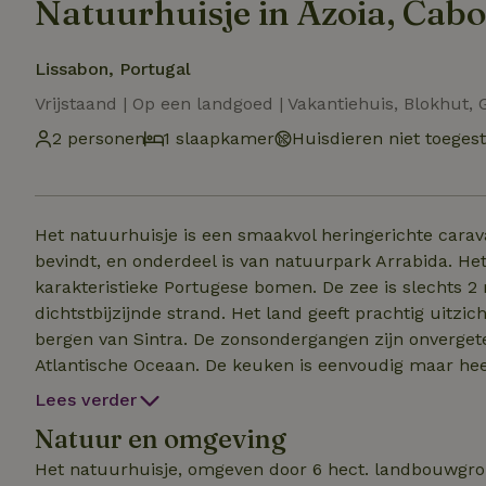
Natuurhuisje in Azoia, Cabo
Lissabon, Portugal
Vrijstaand | Op een landgoed | Vakantiehuis, Blokhut,
2 personen
1 slaapkamer
Huisdieren niet toeges
Het natuurhuisje is een smaakvol heringerichte carav
bevindt, en onderdeel is van natuurpark Arrabida. Het huisje is omgeven door Pinheiro Manso,
karakteristieke Portugese bomen. De zee is slechts 2 
dichtstbijzijnde strand. Het land geeft prachtig uitzic
bergen van Sintra. De zonsondergangen zijn onvergete
Atlantische Oceaan. De keuken is eenvoudig maar heef
te bereiden. Het 2-persoonsbed heeft een goed matras
Lees verder
de bomen met zon-gewarmd water (net niet koud in de 
Natuur en omgeving
hangmat en een loungebed. Er is veel privacy.
Het natuurhuisje, omgeven door 6 hect. landbouwgron