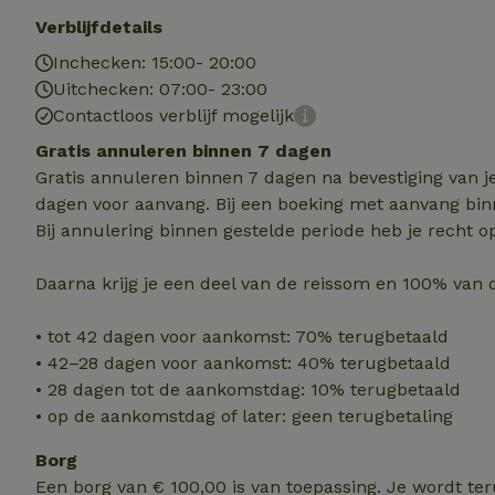
Strik
Verblijfdetails
Strikt noodzakelijk
Inchecken: 15:00- 20:00
accountbeheer. De w
Uitchecken: 07:00- 23:00
Naam
Contactloos verblijf mogelijk
Gratis annuleren binnen 7 dagen
_tt_enable_cookie
Gratis annuleren binnen 7 dagen na bevestiging van j
dagen voor aanvang. Bij een boeking met aanvang bin
CookieScriptCons
Bij annulering binnen gestelde periode heb je recht o
Daarna krijg je een deel van de reissom en 100% van 
sqzl_session_id
• tot 42 dagen voor aankomst: 70% terugbetaald
• 42–28 dagen voor aankomst: 40% terugbetaald
_pinterest_ct_ua
• 28 dagen tot de aankomstdag: 10% terugbetaald
• op de aankomstdag of later: geen terugbetaling
Borg
Naam
Naam
Naam
Een borg van € 100,00 is van toepassing. Je wordt te