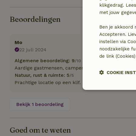
klikgedrag. Lees
met jouw gegev
Beoordelingen
Ben je akkoord 
Accepteren. Lie
instellen via Co
Mo
noodzakelijke f
22 juli 2024
de link (Cookies
Algemene beoordeling: 9
/10
Aardige gastmensen, camper is goed en zoals omsc
COOKIE INS
Natuur, rust & ruimte: 5
/5
Prachtige locatie op een klif.
Strikt
noodzakelijk
Bekijk 1 beoordeling
Goed om te weten