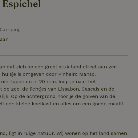
 Espichel
 Glamping
taan
an dat zich op een groot stuk land direct aan zee
min. lopen en in 20 min. loop je naar het
ht op zee, de lichtjes van Lissabon, Cascais en de
lijk. Op de achtergrond hoor je de golven van de
t een kleine koelkast en alles om een goede maaltijd
. Je hebt je eigen douche en compost-toilet tussen
zomer). Buiten zijn een tafel en stoelen, een
d, ligt in ruige natuur. Wij wonen op het land samen