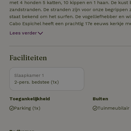
met 4 honden 5 katten, 10 kippen en 1 haan. De kust b
zandstranden. De stranden zijn voor onze begrippen zeer rustig. Er zijn veel wandelmogelijkheden. De kust
staat bekend om het surfen. De vogelliefhebber en w
Cabo Espichel heeft een prachtig 17e eeuws kerkje me
afstand ligt een wijngebied en Park Arrabida met zijn
Lees verder
je heerlijk kunt eten aan het water. Er kan in dit ge
dorp is een kleine supermarkt, een bakkerij, 2 café/ r
naburige stadje met een kasteel, boulevard, eetgelegen
Faciliteiten
kan er kanoën en duiken.
Slaapkamer 1
2-pers. bedstee (1x)
Toegankelijkheid
Buiten
Parking (1x)
Tuinmeubilair