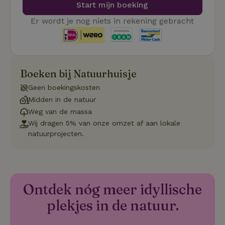
gebruike
Start mijn boeking
betrekkin
gebruik v
Er wordt je nog niets in rekening gebracht
op de web
onthoude
CookieScriptConsent
CookieScript
4 weken 2
Deze coo
.natuurhuisje.nl
dagen
gebruikt 
Cookie-S
service 
Boeken bij Natuurhuisje
cookievo
van bezo
onthoude
Geen boekingskosten
cookie-b
Midden in de natuur
Cookie-Sc
Google
noodzake
Privacy Policy
Weg van de massa
correct t
Wij dragen 5% van onze omzet af aan lokale
sqzl_session_id
.natuurhuisje.nl
29 minuten
Dit cooki
natuurprojecten.
53
gebruikt
seconden
gebruiker
onderhou
de webse
waardoor
consisten
efficiënte
Ontdek nóg meer idyllische
gebruiker
kan biede
paginabe
plekjes in de natuur.
sessies.
_pinterest_ct_ua
Pinterest Inc.
1 jaar
Deze coo