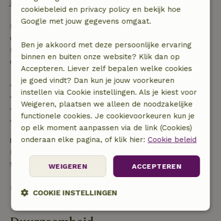
je boeking.
cookiebeleid en privacy policy en bekijk hoe
Google met jouw gegevens omgaat.
Bij annulering binnen gestelde periode heb je recht
op volledige terugbetaling van het boekingsbedrag.
Ben je akkoord met deze persoonlijke ervaring
Daarna krijg je een deel van de reissom en 100% van
binnen en buiten onze website? Klik dan op
de borg terugbetaald:
Accepteren. Liever zelf bepalen welke cookies
je goed vindt? Dan kun je jouw voorkeuren
• tot 42 dagen voor aankomst: 70% terugbetaald
instellen via Cookie instellingen. Als je kiest voor
• 42–28 dagen voor aankomst: 40% terugbetaald
Weigeren, plaatsen we alleen de noodzakelijke
• 28 dagen tot de aankomstdag: 10% terugbetaald
functionele cookies. Je cookievoorkeuren kun je
• op de aankomstdag of later: geen terugbetaling
op elk moment aanpassen via de link (Cookies)
onderaan elke pagina, of klik hier:
Cookie beleid
Borg
Een borg van € 200,00 is van toepassing. Je wordt
terugbetaald na het uitchecken.
WEIGEREN
ACCEPTEREN
Bekijk alles
COOKIE INSTELLINGEN
Strikt
Prestatie
Targeting