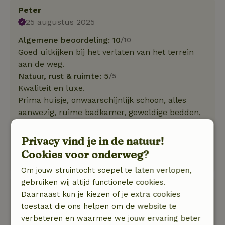
Peter
25 augustus 2025
Algemene beoordeling: 10
/10
Goed uitkijken bij het verlaten van het terrein
aan de weg.
Natuur, rust & ruimte: 5
/5
Kwaliteit en luxe.
Prima huisje, onwaarschijnlijk schoon, alles
aanwezig, ruime badkamer, geweldige bedden,
vriendelijke en behulpzame host, veel privacy,
via achterhek zo in het Vierhouterbos,
Privacy vind je in de natuur!
Vierhouten op loopafstand.
Cookies voor onderweg?
Mooie wandelingen gemaakt.
Om jouw struintocht soepel te laten verlopen,
gebruiken wij altijd functionele cookies.
Rico
Daarnaast kun je kiezen of je extra cookies
22 juli 2024
toestaat die ons helpen om de website te
verbeteren en waarmee we jouw ervaring beter
Algemene beoordeling: 8
/10