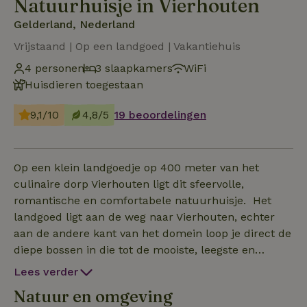
Natuurhuisje in Vierhouten
Gelderland, Nederland
Vrijstaand | Op een landgoed | Vakantiehuis
4 personen
3 slaapkamers
WiFi
Huisdieren toegestaan
9,1/10
4,8/5
19 beoordelingen
Op een klein landgoedje op 400 meter van het
culinaire dorp Vierhouten ligt dit sfeervolle,
romantische en comfortabele natuurhuisje. Het
landgoed ligt aan de weg naar Vierhouten, echter
aan de andere kant van het domein loop je direct de
diepe bossen in die tot de mooiste, leegste en
wildste van de Veluwe behoren. Het huis met twee
Lees verder
aparte slaapkamers, eetkeuken en ruime
Natuur en omgeving
woonkamer biedt modern comfort in een