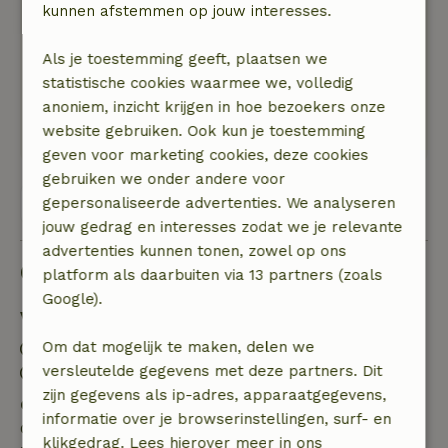
kunnen afstemmen op jouw interesses.
Schoon huisje, midden in het groen. Alles
aanwezig.
Als je toestemming geeft, plaatsen we
Natuur, rust & ruimte: 5
/5
statistische cookies waarmee we, volledig
Top huisje. Heel knus en alles voor een fijn
anoniem, inzicht krijgen in hoe bezoekers onze
verblijf aanwezig. Midden tussen de bossen. In
website gebruiken. Ook kun je toestemming
de omgeving is veel te beleven.
geven voor marketing cookies, deze cookies
gebruiken we onder andere voor
gepersonaliseerde advertenties. We analyseren
Bekijk alle 19 beoordelingen
jouw gedrag en interesses zodat we je relevante
advertenties kunnen tonen, zowel op ons
Goed om te weten
platform als daarbuiten via 13 partners (zoals
Google).
Verblijfdetails
Om dat mogelijk te maken, delen we
Inchecken: 16:00- 22:00
versleutelde gegevens met deze partners. Dit
Uitchecken: 07:00- 10:00
zijn gegevens als ip-adres, apparaatgegevens,
Gratis annuleren binnen 24 uur
informatie over je browserinstellingen, surf- en
Gratis annuleren binnen 24 uur na bevestiging van
klikgedrag. Lees hierover meer in ons