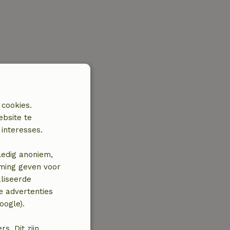
 cookies.
ebsite te
interesses.
ledig anoniem,
mming geven voor
liseerde
e advertenties
oogle).
. Dit zijn