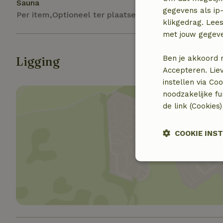
Sauna
gegevens als ip-
Per item,Optioneel ter plaatse
klikgedrag. Lees
met jouw gegev
Ben je akkoord 
Ligging
Accepteren. Lie
instellen via Co
noodzakelijke f
de link (Cookies
COOKIE INS
Toon 
Strikt
noodzakelijk