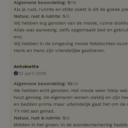
Naam
Naam
Algemene beoordeling: 9
/10
Naam
Als je rust, ruimte en stilte zoekt is dit de goede ple
sqzllocal
_nhft_booking-wi
Naam
_ttp
Natuur, rust & ruimte: 5
/5
_nhftconstraint_t
Wij hebben erg genoten van de mooie, ruime blokhu
uid
_nhftconstraint_h
Alles was aanwezig, zelfs opgemaakt bed en gebrui
_nhft_eu-rental-r
enz.
_nhftconstraint_
_ttp
onboarding
Wij hebben in de omgeving mooie fietstochten kun
_nhftconstraint_
Henk en Hans zijn vriendelijke gastheren.
nh_experiments
ttcsid_D3OACIBC
_nhft_translation
_nhftconstraint_e
_ga
IDE
Antoinette
_nhftconstraint_r
FPAU
23 april 2026
_nhft_wizard-en
Algemene beoordeling: 10
/10
uet_vid
We hebben echt genoten. Het mooie weer hielp wel m
MUID
_nhft_house-relev
hout genoeg. De eigenaren wonen vlakbij en zijn heel
_ga_JRK1QL37RY
_nhftconstraint_
_nhft_search-gro
en bedden prima maar uiteindelijk gaat het om de 
locations
_nhft_tourist-tax
TV niet aan gehad.
Natuur, rust & ruimte: 5
_nhft_recently-vi
/5
_nhftconstraint_t
Midden in het groen. In de avondschemering hadden
_pin_unauth