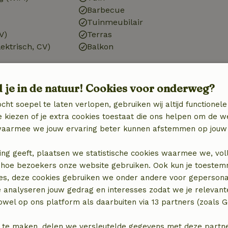
Barbecue
Tuinmeubilair
V)
Terras
ektrisch, CV)
Balkon
d je in de natuur! Cookies voor onderweg?
cht soepel te laten verlopen, gebruiken wij altijd functionele
Badkamer
 kiezen of je extra cookies toestaat die ons helpen om de w
Sanitaire voorzieningen
aarmee we jouw ervaring beter kunnen afstemmen op jouw 
Badkamer (1x)
Douche
ing geeft, plaatsen we statistische cookies waarmee we, vol
Toilet
 in hoe bezoekers onze website gebruiken. Ook kun je toeste
es, deze cookies gebruiken we onder andere voor gepersona
e analyseren jouw gedrag en interesses zodat we je relevant
wel op ons platform als daarbuiten via 13 partners (zoals G
 te maken, delen we versleutelde gegevens met deze partners