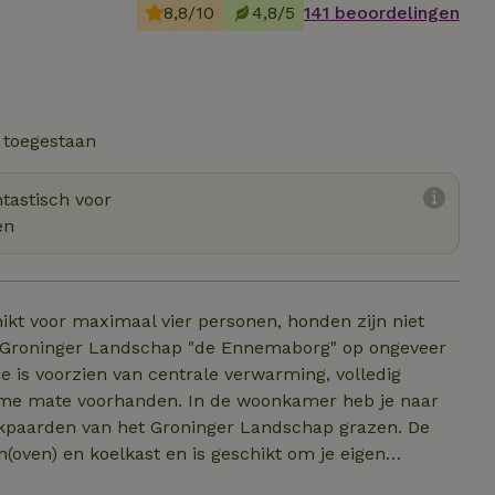
8,8/10
4,8/5
141 beoordelingen
 toegestaan
tastisch voor
en
ikt voor maximaal vier personen, honden zijn niet
et Groninger Landschap "de Ennemaborg" op ongeveer
e is voorzien van centrale verwarming, volledig
uime mate voorhanden. In de woonkamer heb je naar
nikpaarden van het Groninger Landschap grazen. De
(oven) en koelkast en is geschikt om je eigen
t en waterkoker kan je naar believen koffie en thee