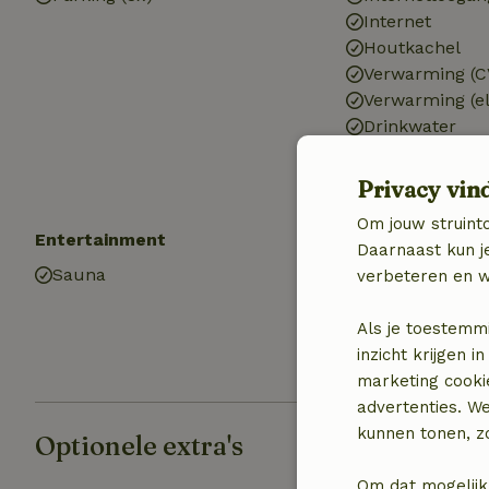
Internet
Houtkachel
Verwarming (C
Verwarming (el
Drinkwater
Warm water
Elektriciteit
Privacy vin
Om jouw struinto
Entertainment
Keuken
Daarnaast kun je
Sauna
Keuken
verbeteren en w
Oven
Als je toestemm
inzicht krijgen
marketing cooki
advertenties. W
kunnen tonen, zo
Optionele extra's
Om dat mogelijk