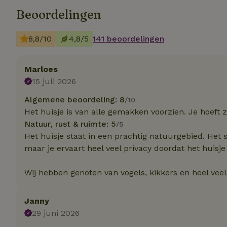
Beoordelingen
Strik
Strikt noodzakelijk
8,8/10
4,8/5
141 beoordelingen
accountbeheer. De w
Naam
Marloes
15 juli 2026
_tt_enable_cookie
Algemene beoordeling: 8
/10
Het huisje is van alle gemakken voorzien. Je hoeft 
CookieScriptCons
Natuur, rust & ruimte: 5
/5
Het huisje staat in een prachtig natuurgebied. Het 
maar je ervaart heel veel privacy doordat het huisj
sqzl_session_id
Wij hebben genoten van vogels, kikkers en heel veel v
_pinterest_ct_ua
Janny
29 juni 2026