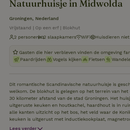
Natuurhuisje in Midwolda
Groningen, Nederland
Vrijstaand | Op een erf | Blokhut
2 personen
2 slaapkamers
WiFi
Huisdieren niet
Gasten die hier verbleven vinden de omgeving fan
Paardrijden
Vogels kijken
Fietsen
Wandel
Dit romantische Scandinavische natuurhuisje is gesch
welkom. De blokhut is gelegen op het terrein van h
30 kilometer afstand van de stad Groningen. Het huisj
uitgeruste keuken en houtkachel, haardhout is in r
alle kanten uitzicht op het bos, het veld waar de Ko
keuken is uitgerust met inductiekookplaat, magnetron
maaltijd te bereiden. Met nespresso, koffiezetapparaa
Lees verder