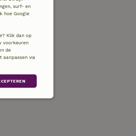
ngen, surf- en
jk hoe Google
e? Klik dan op
uw voorkeuren
en de
nt aanpassen via
CCEPTEREN
Niet-
geclassificeerd