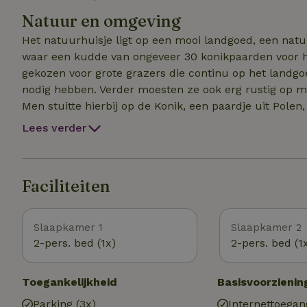
zetten. De twee slaapkamers hebben beide een twee
Natuur en omgeving
zijn bij de prijs inbegrepen. Verder is er een buiten
van de sauna vragen we 10 euro per keer dat de saun
Het natuurhuisje ligt op een mooi landgoed, een nat
waar een kudde van ongeveer 30 konikpaarden voor he
gekozen voor grote grazers die continu op het landgo
nodig hebben. Verder moesten ze ook erg rustig op m
Men stuitte hierbij op de Konik, een paardje uit Pole
Europese paard, de Tarpan.
Lees verder
Faciliteiten
Slaapkamer 1
Slaapkamer 2
2-pers. bed (1x)
2-pers. bed (1
Toegankelijkheid
Basisvoorzienin
Parking (3x)
Internettoegan