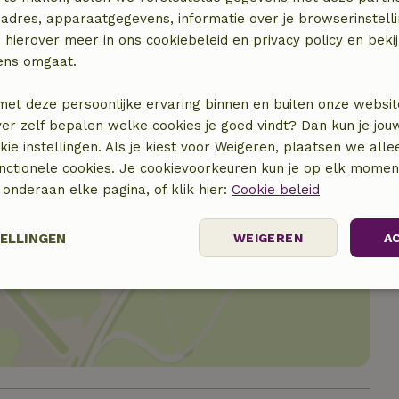
€ 10,00
adres, apparaatgegevens, informatie over je browserinstelli
 hierover meer in ons cookiebeleid en privacy policy en beki
ens omgaat.
met deze persoonlijke ervaring binnen en buiten onze websit
ver zelf bepalen welke cookies je goed vindt? Dan kun je jo
okie instellingen. Als je kiest voor Weigeren, plaatsen we alle
unctionele cookies. Je cookievoorkeuren kun je op elk mome
) onderaan elke pagina, of klik hier:
Cookie beleid
TELLINGEN
WEIGEREN
A
locatie
Prestatie
Targeting
Functioneel