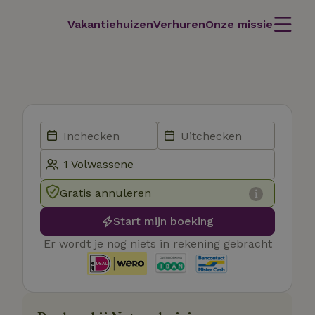
Vakantiehuizen
Verhuren
Onze missie
Gratis annuleren
Start mijn boeking
Er wordt je nog niets in rekening gebracht