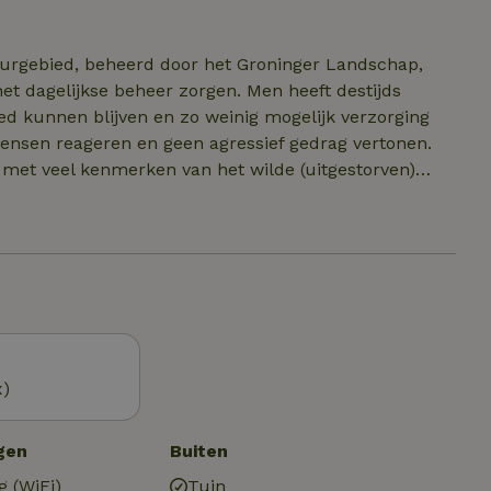
persoonsbed (1.40 x 2 m). Beddegoed en handdoeken
sauna met zwemvijver om af te koelen. Voor het gebruik
a opgestookt wordt.
uurgebied, beheerd door het Groninger Landschap,
t dagelijkse beheer zorgen. Men heeft destijds
ed kunnen blijven en zo weinig mogelijk verzorging
ensen reageren en geen agressief gedrag vertonen.
n, met veel kenmerken van het wilde (uitgestorven)
x)
gen
Buiten
g (WiFi)
Tuin