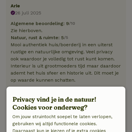
Arie
26 juli 2025
Algemene beoordeling: 9
/10
Zie hierboven.
Natuur, rust & ruimte: 5
/5
Mooi authentiek huis/boerderij in een uiterst
rustige en natuurlijke omgeving. Veel privacy
ook waardoor je volledig tot rust kunt komen.
Interieur is uit grootmoeders tijd maar daardoor
ademt het huis sfeer en historie uit. Dit moet je
op waarde kunnen schatten.
Ayhan
Privacy vind je in de natuur!
8 augustus 2023
Cookies voor onderweg?
Algemene beoordeling: 8
/10
Om jouw struintocht soepel te laten verlopen,
Hele rustige plek, erg schattig huisje, mooie
gebruiken wij altijd functionele cookies.
ruime tuin met tuinmeubilair, en erg gezellige
Daarnaast kun je kiezen of je extra cookies