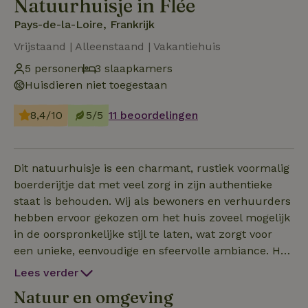
Natuurhuisje in Flée
Pays-de-la-Loire, Frankrijk
Vrijstaand | Alleenstaand | Vakantiehuis
5 personen
3 slaapkamers
Huisdieren niet toegestaan
8,4/10
5/5
11 beoordelingen
Dit natuurhuisje is een charmant, rustiek voormalig
boerderijtje dat met veel zorg in zijn authentieke
staat is behouden. Wij als bewoners en verhuurders
hebben ervoor gekozen om het huis zoveel mogelijk
in de oorspronkelijke stijl te laten, wat zorgt voor
een unieke, eenvoudige en sfeervolle ambiance. Het
is gebouwd in de 19e eeuw en volledig gerenoveerd
Lees verder
in oude stijl. Authentieke details zoals houten
Natuur en omgeving
balken en oude vloertegels zijn zorgvuldig hersteld