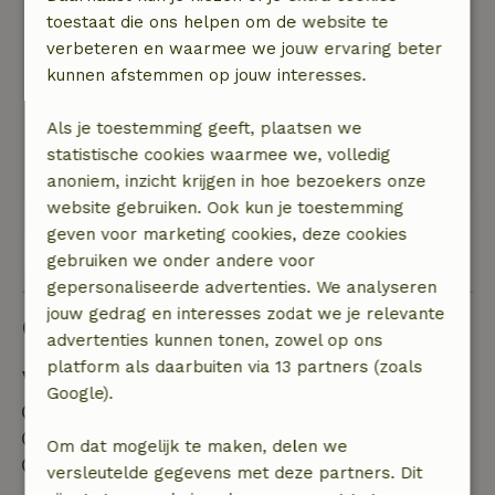
keuken.
toestaat die ons helpen om de website te
Gezellig dorpje in de buurt met een leuk
verbeteren en waarmee we jouw ervaring beter
dorpscafé met plat du jour. Mooie kastelen
kunnen afstemmen op jouw interesses.
binnen half uur/uur rijden.
Natuur, rust & ruimte: 5
/5
Als je toestemming geeft, plaatsen we
Naast een bos met veel vogels, midden in de
statistische cookies waarmee we, volledig
mooie heuvels en een zwemmeertje.
anoniem, inzicht krijgen in hoe bezoekers onze
website gebruiken. Ook kun je toestemming
geven voor marketing cookies, deze cookies
Bekijk alle 11 beoordelingen
gebruiken we onder andere voor
gepersonaliseerde advertenties. We analyseren
jouw gedrag en interesses zodat we je relevante
Goed om te weten
advertenties kunnen tonen, zowel op ons
platform als daarbuiten via 13 partners (zoals
Verblijfdetails
Google).
Inchecken: 16:00- 23:59
Uitchecken: 10:00
Om dat mogelijk te maken, delen we
Contactloos verblijf mogelijk
versleutelde gegevens met deze partners. Dit