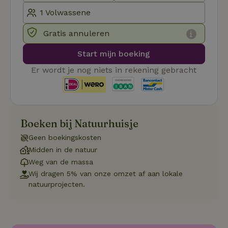
_tt_enable_cookie
.natuurhuisje.nl
2 maanden
Deze coo
4 weken
gebruikt
voorkeur
gebruike
Gratis annuleren
betrekkin
gebruik v
op de web
Start mijn boeking
onthoude
Er wordt je nog niets in rekening gebracht
CookieScriptConsent
CookieScript
4 weken 2
Deze coo
.natuurhuisje.nl
dagen
gebruikt 
Cookie-S
service 
cookievo
van bezo
onthoude
Boeken bij Natuurhuisje
cookie-b
Cookie-Sc
Google
Geen boekingskosten
noodzake
Privacy Policy
correct t
Midden in de natuur
sqzl_session_id
.natuurhuisje.nl
29 minuten
Dit cooki
Weg van de massa
53
gebruikt
Wij dragen 5% van onze omzet af aan lokale
seconden
gebruiker
onderhou
natuurprojecten.
de webse
waardoor
consisten
efficiënte
gebruiker
kan biede