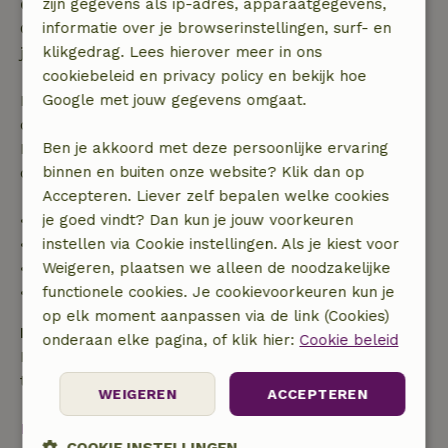
Gratis annuleren binnen 24 uur
zijn gegevens als ip-adres, apparaatgegevens,
Gratis annuleren binnen 24 uur na bevestiging van
informatie over je browserinstellingen, surf- en
je boeking.
klikgedrag. Lees hierover meer in ons
cookiebeleid en privacy policy en bekijk hoe
Bij annulering binnen gestelde periode heb je recht
Google met jouw gegevens omgaat.
op volledige terugbetaling van het boekingsbedrag.
Daarna krijg je een deel van de reissom en 100% van
Ben je akkoord met deze persoonlijke ervaring
de borg terugbetaald:
binnen en buiten onze website? Klik dan op
Accepteren. Liever zelf bepalen welke cookies
• tot 42 dagen voor aankomst: 70% terugbetaald
je goed vindt? Dan kun je jouw voorkeuren
• 42–28 dagen voor aankomst: 40% terugbetaald
instellen via Cookie instellingen. Als je kiest voor
• 28 dagen tot de aankomstdag: 10% terugbetaald
Weigeren, plaatsen we alleen de noodzakelijke
• op de aankomstdag of later: geen terugbetaling
functionele cookies. Je cookievoorkeuren kun je
op elk moment aanpassen via de link (Cookies)
Borg
onderaan elke pagina, of klik hier:
Cookie beleid
Een borg van € 100,00 is van toepassing. Je wordt
terugbetaald na het uitchecken.
WEIGEREN
ACCEPTEREN
Bekijk alles