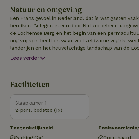
omgetoverd in een fijne buiten eet/loungeplek voor de gasten. Door de eigen oprit en i
Natuur en omgeving
erf heb je veel privacy. Verwacht geen luxe, wel scho
Inchecken 15.00 - 21.00 uur. Uitchecken voor 12.00 uu
Een Frans gevoel in Nederland, dat is wat gasten vaak
bereiken. Gelegen in een door Natuurbeheer aangeweze
de Lochemse Berg en het begin van een permacultuur
nog vrij spel heeft en waar veel zeldzame vogels, weid
landerijen en het heuvelachtige landschap van de Lo
vijf minuten lopen naar bekende wandel- en fietsrou
Lees verder
een paar, op wandel- en fietsafstand gelegen, goede r
bekend om haar charme en eetmogelijkheden, is slech
cultuur en historie willen proeven, dan zijn de nabi
Faciliteiten
moeite waard.
Slaapkamer 1
2-pers. bedstee (1x)
Toegankelijkheid
Basisvoorzienin
Parking (2x)
Open haard