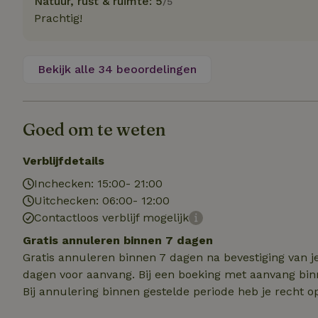
Natuur, rust & ruimte: 5
/5
Naam
Naam
Naam
Prachtig!
sqzllocal
_nhft_booking-wi
Naam
_ttp
_nhftconstraint_t
uid
_nhftconstraint_h
Bekijk alle 34 beoordelingen
_nhft_eu-rental-r
_nhftconstraint_
_ttp
onboarding
_nhftconstraint_
Goed om te weten
nh_experiments
ttcsid_D3OACIBC
_nhft_translation
_nhftconstraint_e
_ga
Verblijfdetails
IDE
_nhftconstraint_r
FPAU
Inchecken: 15:00- 21:00
_nhft_wizard-en
Uitchecken: 06:00- 12:00
uet_vid
Contactloos verblijf mogelijk
MUID
_nhft_house-relev
Gratis annuleren binnen 7 dagen
_ga_JRK1QL37RY
_nhftconstraint_
Gratis annuleren binnen 7 dagen na bevestiging van j
_nhft_search-gro
locations
_nhft_tourist-tax
dagen voor aanvang. Bij een boeking met aanvang bin
Bij annulering binnen gestelde periode heb je recht o
_nhft_recently-vi
_nhftconstraint_t
_pin_unauth