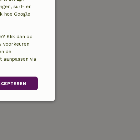
ngen, surf- en
jk hoe Google
e? Klik dan op
uw voorkeuren
en de
nt aanpassen via
CCEPTEREN
Niet-
geclassificeerd