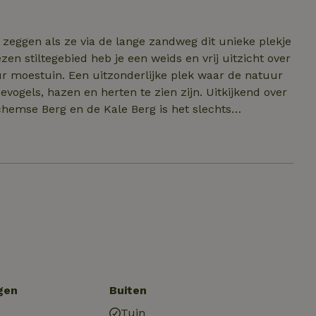
ndeling van het
onheid in eenvoud op een bijzonder mooie plek.
r.
 zeggen als ze via de lange zandweg dit unieke plekje
n stiltegebied heb je een weids en vrij uitzicht over
 moestuin. Een uitzonderlijke plek waar de natuur
evogels, hazen en herten te zien zijn. Uitkijkend over
chemse Berg en de Kale Berg is het slechts
tes. Temidden van de prachtige natuurgebieden heb je
estaurants. Ook het historische stadje Lochem,
ts op 15 minuten fietsen te bereiken. Mocht je meer
jgelegen hanzesteden Zutphen en Deventer zeer de
gen
Buiten
Tuin