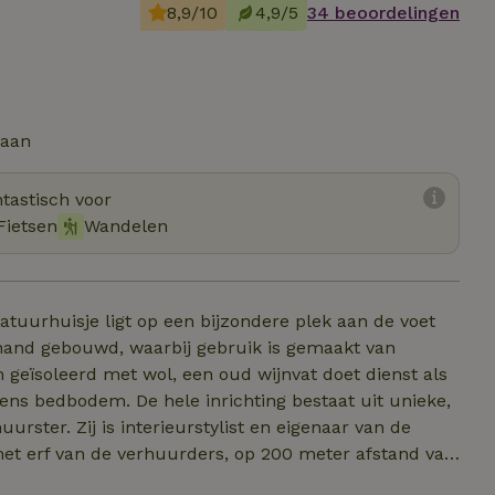
8,9/10
4,9/5
34 beoordelingen
taan
tastisch voor
Fietsen
Wandelen
 natuurhuisje ligt op een bijzondere plek aan de voet
 hand gebouwd, waarbij gebruik is gemaakt van
geïsoleerd met wol, een oud wijnvat doet dienst als
ns bedbodem. De hele inrichting bestaat uit unieke,
ster. Zij is interieurstylist en eigenaar van de
 het erf van de verhuurders, op 200 meter afstand van
et langer in gebruik is), waarvan de veranda is