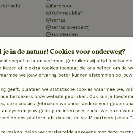
ektrisch)
Barbecue
Tuinmeubilair
Terras
Terras (overdekt)
Tuindeuren
d je in de natuur! Cookies voor onderweg?
cht soepel te laten verlopen, gebruiken wij altijd functionele
 kiezen of je extra cookies toestaat die ons helpen om de w
aarmee we jouw ervaring beter kunnen afstemmen op jouw 
ing geeft, plaatsen we statistische cookies waarmee we, vol
 in hoe bezoekers onze website gebruiken. Ook kun je toeste
es, deze cookies gebruiken we onder andere voor gepersona
e analyseren jouw gedrag en interesses zodat we je relevant
wel op ons platform als daarbuiten via 13 partners (zoals G
 te maken, delen we versleutelde gegevens met deze partners