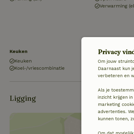
Verwarming (el
Privacy vin
Keuken
Keuken
Om jouw struinto
Koel-/vriescombinatie
Daarnaast kun je
verbeteren en w
Als je toestemm
Ligging
inzicht krijgen
marketing cooki
advertenties. W
kunnen tonen, zo
Om dat mogelijk