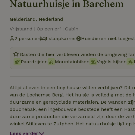
Natuurhuisje in Barchem
Gelderland, Nederland
Vrijstaand | Op een erf | Cabin
2 personen
1 slaapkamer
Huisdieren niet toeges
Gasten die hier verbleven vinden de omgeving fan
Paardrijden
Mountainbiken
Vogels kijken
Altijd al even in een tiny house willen verblijven? Dit
van de Lochemse Berg. Het huisje is volledig met de
duurzame en gerecyclede materialen. De wanden zijn 
douchebak, een ingebouwde bedstede heeft een Haste
duurzame producten die verzameld zijn door de verhuur
winkel Stilleven te Zutphen. Het natuurhuisje ligt op
hun woonboerderij en naast een paardenschuur (die ni
Lees verder