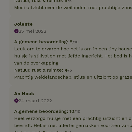
Natuur, rust & ruimte: 5
/5
Mooi uitzicht over de weilanden met prachtige zo
Strik
Strikt noodzakelijk
Jolente
accountbeheer. De w
25 mei 2022
Naam
Algemene beoordeling: 8
/10
Leuk om te ervaren hoe het is om in een tiny house t
_tt_enable_cookie
huisje is stijlvol en met liefde ingericht. Het bed is
van de overkapping.
CookieScriptCons
Natuur, rust & ruimte: 4
/5
Prachtig weidelandschap, stilte en uitzicht op gra
sqzl_session_id
An Nouk
24 maart 2022
_pinterest_ct_ua
Algemene beoordeling: 10
/10
Heel verzorgd huisje met een prachtig uitzicht en 
bevindt. Het is met allerlei gemakken voorzien vanui