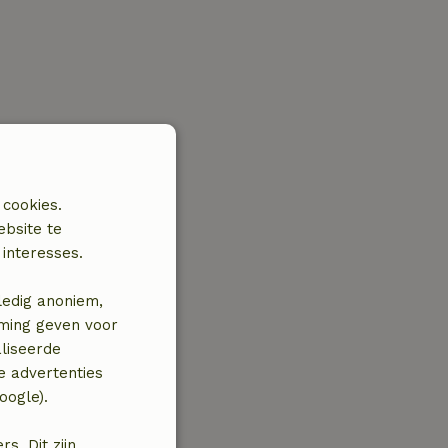
 cookies.
ebsite te
interesses.
ledig anoniem,
mming geven voor
liseerde
e advertenties
oogle).
. Dit zijn