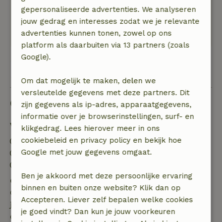
gepersonaliseerde advertenties. We analyseren
ruimte en prachtige vergezichten!
jouw gedrag en interesses zodat we je relevante
Natuur, rust & ruimte: 5
/5
advertenties kunnen tonen, zowel op ons
Rust, ruimte en magnifieke vergezichten
platform als daarbuiten via 13 partners (zoals
Google).
Bekijk alle 6 beoordelingen
Om dat mogelijk te maken, delen we
versleutelde gegevens met deze partners. Dit
Goed om te weten
zijn gegevens als ip-adres, apparaatgegevens,
informatie over je browserinstellingen, surf- en
Verblijfdetails
klikgedrag. Lees hierover meer in ons
cookiebeleid en privacy policy en bekijk hoe
Inchecken: 15:00- 23:00
Google met jouw gegevens omgaat.
Uitchecken: 12:00
Contactloos verblijf mogelijk
Ben je akkoord met deze persoonlijke ervaring
Gratis annuleren binnen 7 dagen
binnen en buiten onze website? Klik dan op
Gratis annuleren binnen 7 dagen na bevestiging van
Accepteren. Liever zelf bepalen welke cookies
je boeking, bij een boekingsaanvraag meer dan 28
je goed vindt? Dan kun je jouw voorkeuren
dagen voor aanvang. Bij een boeking met aanvang