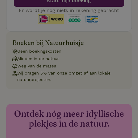
Start mijn boeking
cookie-b
Cookie-Sc
Google
noodzake
Er wordt je nog niets in rekening gebracht
Privacy Policy
correct t
sqzl_session_id
.natuurhuisje.nl
29 minuten
Dit cooki
53
gebruikt
seconden
gebruiker
onderhou
de webse
Boeken bij Natuurhuisje
waardoor
consisten
Geen boekingskosten
efficiënte
gebruiker
Midden in de natuur
kan biede
paginabe
Weg van de massa
sessies.
Wij dragen 5% van onze omzet af aan lokale
_pinterest_ct_ua
Pinterest Inc.
1 jaar
Deze coo
natuurprojecten.
.ct.pinterest.com
geplaatst 
tot Pinter
Marketin
Ontdek nóg meer idyllische
Naam
Naam
Aanbieder
Aanbieder
/
Domein
/
Domein
Vervaldatum
Vervaldatum
O
plekjes in de natuur.
Aanbieder
/
Naam
Vervaldatum
Omschrijving
sqzllocal
_nhft_booking-without-
www.natuurhuisje.nl
Squeezely
Sessie
1 jaar 1
Domein
service-fee
.natuurhuisje.nl
maand