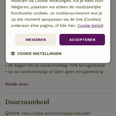
instellen via Cookie instellingen. Als je kiest voor
binnen 28 dagen geldt gratis annuleren binnen 24
Weigeren, plaatsen we alleen de noodzakelijke
uur. Bij annulering binnen gestelde periode heb je
functionele cookies. Je cookievoorkeuren kun je
recht op volledige terugbetaling van het
op elk moment aanpassen via de link (Cookies)
boekingsbedrag.
onderaan elke pagina, of klik hier:
Cookie beleid
Daarna krijg je een deel van de reissom en 100% van
WEIGEREN
ACCEPTEREN
de borg terugbetaald:
• tot 42 dagen voor aankomst: 70% terugbetaald
COOKIE INSTELLINGEN
• 42–28 dagen voor aankomst: 40% terugbetaald
Strikt
Prestatie
Targeting
• 28 dagen tot de aankomstdag: 10% terugbetaald
noodzakelijk
• op de aankomstdag of later: geen terugbetaling
Bekijk alles
Functioneel
Niet-geclassificeerd
Duurzaamheid
100% natuurlijke schoonmaakproducten