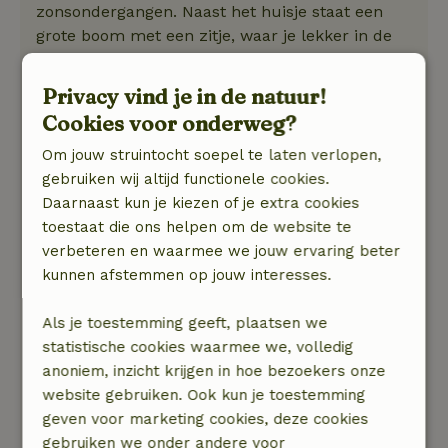
zonsondergangen. Naast het huisje staat een
grote boom met een zitje, waar je lekker in de
schaduw kunt zitten. Ook vanaf het zwembad is
het uitzicht prachtig. Het zwembad wordt
Privacy vind je in de natuur!
gedeeld met de gasten van 4 vakantieverblijven
Cookies voor onderweg?
op het terrein maar is groot genoeg met
Om jouw struintocht soepel te laten verlopen,
ligbedjes op meerdere terrassen.
gebruiken wij altijd functionele cookies.
Daarnaast kun je kiezen of je extra cookies
Een huurauto is wel noodzakelijk want de finca
toestaat die ons helpen om de website te
ligt op een berg op ongeveer 25 minuten rijden
verbeteren en waarmee we jouw ervaring beter
van het dichtstbijzijnde dorp. De laatste 2 km
kunnen afstemmen op jouw interesses.
zijn onverhard maar prima begaanbaar.
Als je toestemming geeft, plaatsen we
Eigenaren Robert en Pascalle zorgen ervoor dat
statistische cookies waarmee we, volledig
je je helemaal thuis voelt in het prachtige
anoniem, inzicht krijgen in hoe bezoekers onze
Andalusië en het je aan niets ontbreekt. Hun
website gebruiken. Ook kun je toestemming
twee hondjes en kat komen je vaak eventjes
geven voor marketing cookies, deze cookies
gedag zeggen of een knuffel halen. Wij hebben
gebruiken we onder andere voor
genoten van dit unieke plekje met alle rust,