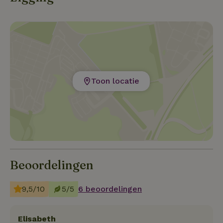
uitstapjes. Er zijn prachtige wandelmogelijkheden in
El Torcal, Caminito del Rey of nationaal park Sierra
de las Nieves, maar ook kun je heerlijk wandelen
vanaf het huis langs olijf- en amandelbomen. In het
seizoen kun je op eigen land zelf pruimen, druiven,
amandelen en olijven plukken.
Toon locatie
Beoordelingen
9,5/10
5/5
6 beoordelingen
Elisabeth