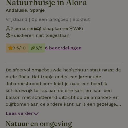
Natuurhuisje in Alora
Andalusië, Spanje
Vrijstaand | Op een landgoed | Blokhut
2 personen
1 slaapkamer
WiFi
Huisdieren niet toegestaan
9,5/10
5/5
6 beoordelingen
De sfeervol omgebouwde hooischuur staat naast de
oude finca. Het trapje onder een jarenoude
Johannesbroodboom leidt je naar een heerlijk
schaduwrijk terras aan de ene kant en naar een
balkon met schitterend uitzicht op de amandel- en
olijfbomen aan de andere kant. Er is een gezellige,
modern ingerichte woon/eetkamer. De slaapplek is
Lees verder
een treedje hoger verscholen achter de keuken. De
Natuur en omgeving
finca is een 100 jaar oude boerderij met een