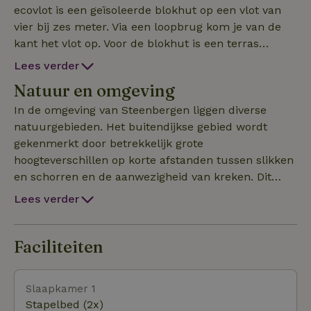
ecovlot is een geïsoleerde blokhut op een vlot van
vier bij zes meter. Via een loopbrug kom je van de
kant het vlot op. Voor de blokhut is een terras
aanwezig, met ruim uitzicht over de Vliet en het
Lees verder
land er omheen. Het ecovlot is voorzien van bestek,
Natuur en omgeving
servies, pannen en een tweepits gasstel. Je kunt
dus op het ecovlot koken en van je maaltijd genieten
In de omgeving van Steenbergen liggen diverse
terwijl je van het uitzicht geniet. Met het bij het
natuurgebieden. Het buitendijkse gebied wordt
ecovlot horende roeibootje kun je het water op en
gekenmerkt door betrekkelijk grote
als je graag een stukje zwemt kun je het water in en
hoogteverschillen op korte afstanden tussen slikken
uit via het zwemtrapje aan het terras. In het ecovlot
en schorren en de aanwezigheid van kreken. Dit
kunnen tot vier mensen overnachten in de twee
maakt het gebied geschikt als vestigingsplaats voor
Lees verder
stapelbedden (zelf een dekbed meenemen, hoezen
een veelheid aan zout- en brakwaterplanten. Het
hebben wij). Bij aankomst ontvang je een
specifieke milieu en de relatieve rust maken het
dynamolamp, een watertank en een karretje om
gebied bovendien geschikt als broed-, rust- en
Faciliteiten
je spullen naar het ecovlot te vervoeren.
foerageerplaats voor diverse vogelsoorten. Het
gebied is beperkt vrij toegankelijk, alleen op het
Slaapkamer 1
daartoe aangegeven pad en in het aangegeven
Stapelbed (2x)
jaargetijde. Dit gebied is tevens een