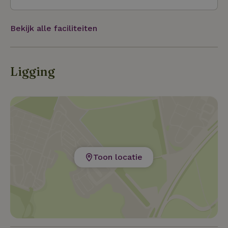
Natuurmonument en een International Wetland.
Rondom het natuurhuisje liggen nog vele andere
Bekijk alle faciliteiten
natuurgebieden, zoals de Steenbergse Vliet, de
kreken Roode Weelcomplex, het natuurgebied
Gastelsveer en het natuurgebied Oost-Graaf Hendrikpol
Ligging
Toon locatie