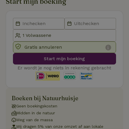
Start mijn boeking
zonder de strikt noodzakelijke cookies.
Aanbieder
/
Naam
Vervaldatum
Omschrij
Domein
_tt_enable_cookie
.natuurhuisje.nl
2 maanden
Deze coo
4 weken
gebruikt
voorkeur
gebruike
betrekkin
gebruik v
Gratis annuleren
op de web
onthoude
Start mijn boeking
CookieScriptConsent
CookieScript
4 weken 2
Deze coo
.natuurhuisje.nl
dagen
gebruikt 
Cookie-S
Er wordt je nog niets in rekening gebracht
service 
cookievo
van bezo
onthoude
cookie-b
Cookie-Sc
Google
noodzake
Boeken bij Natuurhuisje
Privacy Policy
correct t
Geen boekingskosten
sqzl_session_id
.natuurhuisje.nl
29 minuten
Dit cooki
53
gebruikt
Midden in de natuur
seconden
gebruiker
onderhou
Weg van de massa
de webse
Wij dragen 5% van onze omzet af aan lokale
waardoor