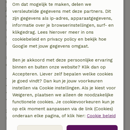
Gratis annuleren binnen 7 dagen na bevestiging van
Om dat mogelijk te maken, delen we
je boeking, bij een boekingsaanvraag meer dan 28
versleutelde gegevens met deze partners. Dit
dagen voor aanvang. Bij een boeking met aanvang
zijn gegevens als ip-adres, apparaatgegevens,
binnen 28 dagen geldt gratis annuleren binnen 24
informatie over je browserinstellingen, surf- en
uur. Bij annulering binnen gestelde periode heb je
klikgedrag. Lees hierover meer in ons
recht op volledige terugbetaling van het
cookiebeleid en privacy policy en bekijk hoe
boekingsbedrag.
Google met jouw gegevens omgaat.
Daarna krijg je een deel van de reissom en 100% van
Ben je akkoord met deze persoonlijke ervaring
de borg terugbetaald:
binnen en buiten onze website? Klik dan op
Accepteren. Liever zelf bepalen welke cookies
• tot 42 dagen voor aankomst: 70% terugbetaald
je goed vindt? Dan kun je jouw voorkeuren
• 42–28 dagen voor aankomst: 40% terugbetaald
instellen via Cookie instellingen. Als je kiest voor
• 28 dagen tot de aankomstdag: 10% terugbetaald
Weigeren, plaatsen we alleen de noodzakelijke
• op de aankomstdag of later: geen terugbetaling
functionele cookies. Je cookievoorkeuren kun je
op elk moment aanpassen via de link (Cookies)
Zelf verzorgen
onderaan elke pagina, of klik hier:
Cookie beleid
Bedlinnen