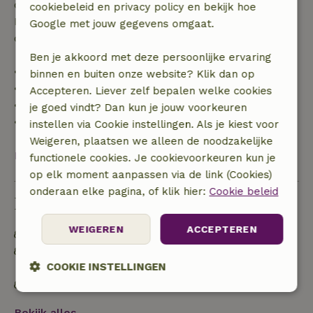
op volledige terugbetaling van het boekingsbedrag.
cookiebeleid en privacy policy en bekijk hoe
Daarna krijg je een deel van de reissom en 100% van
Google met jouw gegevens omgaat.
de borg terugbetaald:
Ben je akkoord met deze persoonlijke ervaring
• tot 42 dagen voor aankomst: 70% terugbetaald
binnen en buiten onze website? Klik dan op
• 42–28 dagen voor aankomst: 40% terugbetaald
Accepteren. Liever zelf bepalen welke cookies
• 28 dagen tot de aankomstdag: 10% terugbetaald
je goed vindt? Dan kun je jouw voorkeuren
• op de aankomstdag of later: geen terugbetaling
instellen via Cookie instellingen. Als je kiest voor
Weigeren, plaatsen we alleen de noodzakelijke
Bekijk alles
functionele cookies. Je cookievoorkeuren kun je
op elk moment aanpassen via de link (Cookies)
onderaan elke pagina, of klik hier:
Cookie beleid
Duurzaamheid
WEIGEREN
ACCEPTEREN
Energie label: Uitgesloten
Off grid of voorzien van 100% hernieuwbare
COOKIE INSTELLINGEN
energie
Natuurlijke isolatiematerialen
Strikt
Prestatie
Targeting
noodzakelijk
Bekijk alles