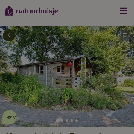
Dit natuurhuisje is eco-
vriendelijk
lees meer