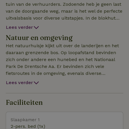
tuin van de verhuurders. Zodoende heb je geen last
van de doorgaande weg, maar is het wel de perfecte
uitvalsbasis voor diverse uitstapjes. In de blokhut
bevindt zich een open, eenvoudige keuken, een
Lees verder
slaapkamer met tweepersoonsbed 160x200 en een
Natuur en omgeving
badkamer met toilet en douche. Op het erf zijn de
kinderen, honden (golden retrievers), katten en
Het natuurhuisje kijkt uit over de landerijen en het
kippen van de verhuurders. Jouw eigen huisdier is
daaraan grenzende bos. Op loopafstand bevinden
van harte welkom.
zich onder andere een hunebed en het Nationaal
Park De Drentsche Aa. Er bevinden zich vele
fietsroutes in de omgeving, evenals diverse
wandelroutes, waaronder het Pieterpad. Tynaarlo
Lees verder
ligt op een paar kilometer afstand van het mooie
brinkdorp Zuidlaren, waar in de zomer diverse
gezellige markten worden gehouden op de
Faciliteiten
brink. Ook Assen en Groningen liggen op een
steenworp afstand.
Slaapkamer 1
2-pers. bed (1x)