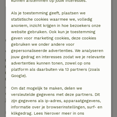
kunnen afstemmen op jouw interesses.
gelegen in een rijkbloeiende tuin met kippen.
Als je toestemming geeft, plaatsen we
statistische cookies waarmee we, volledig
Bekijk alle 133 beoordelingen
anoniem, inzicht krijgen in hoe bezoekers onze
website gebruiken. Ook kun je toestemming
geven voor marketing cookies, deze cookies
Goed om te weten
gebruiken we onder andere voor
gepersonaliseerde advertenties. We analyseren
Verblijfdetails
jouw gedrag en interesses zodat we je relevante
Inchecken: 15:00- 20:00
advertenties kunnen tonen, zowel op ons
Uitchecken: 08:00- 12:00
platform als daarbuiten via 13 partners (zoals
Contactloos verblijf mogelijk
Google).
Vuurwerkvrije omgeving
Gratis annuleren binnen 24 uur
Om dat mogelijk te maken, delen we
Gratis annuleren binnen 24 uur na bevestiging van
versleutelde gegevens met deze partners. Dit
je boeking.
zijn gegevens als ip-adres, apparaatgegevens,
informatie over je browserinstellingen, surf- en
Bij annulering binnen gestelde periode heb je recht
klikgedrag. Lees hierover meer in ons