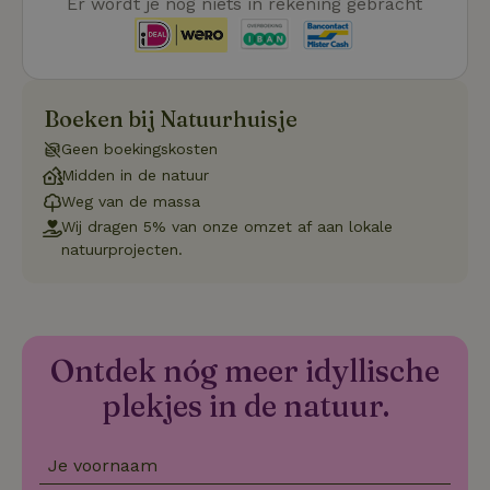
Er wordt je nog niets in rekening gebracht
betrekkin
gebruik v
op de web
onthoude
CookieScriptConsent
CookieScript
4 weken 2
Deze coo
.natuurhuisje.nl
dagen
gebruikt 
Boeken bij Natuurhuisje
Cookie-S
service 
cookievo
Geen boekingskosten
van bezo
Midden in de natuur
onthoude
cookie-b
Weg van de massa
Cookie-Sc
Google
noodzake
Wij dragen 5% van onze omzet af aan lokale
Privacy Policy
correct t
natuurprojecten.
sqzl_session_id
.natuurhuisje.nl
29 minuten
Dit cooki
53
gebruikt
seconden
gebruiker
onderhou
de webse
waardoor
Ontdek nóg meer idyllische
consisten
efficiënte
gebruiker
plekjes in de natuur.
kan biede
paginabe
sessies.
Je voornaam
_pinterest_ct_ua
Pinterest Inc.
1 jaar
Deze coo
.ct.pinterest.com
geplaatst 