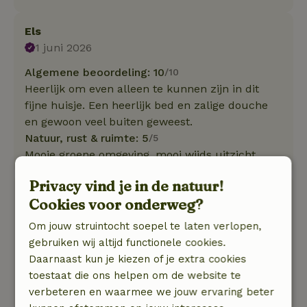
Els
1 juni 2026
Algemene beoordeling: 10
/10
Heerlijk om even alleen te kunnen zijn in dit
fijne huisje. Een heerlijk bed en zalige douche
en gewoon veel buiten geweest.
Natuur, rust & ruimte: 5
/5
Mooie groene omgeving, mooi wijds uitzicht.
Privacy vind je in de natuur!
Erika
Cookies voor onderweg?
27 april 2026
Om jouw struintocht soepel te laten verlopen,
Algemene beoordeling: 9
/10
gebruiken wij altijd functionele cookies.
Hele fijne, compacte blokhut met alles erop en
Daarnaast kun je kiezen of je extra cookies
eraan!! Fris en schoon!!
toestaat die ons helpen om de website te
Natuur, rust & ruimte: 4
/5
verbeteren en waarmee we jouw ervaring beter
Prachtig uitzicht vanuit de blokhut die is