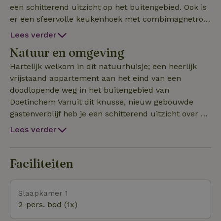
een schitterend uitzicht op het buitengebied. Ook is
er een sfeervolle keukenhoek met combimagnetron,
tweepits kookplaat, koelkast met vriesvak,
Lees verder
koffiezetapparaat, waterkoker en allerhande
Natuur en omgeving
keukengerei waarmee je zelf je maaltijden kunt
bereiden. Er is een aparte slaapkamer met
Hartelijk welkom in dit natuurhuisje; een heerlijk
boxspring, beddengoed. Handdoeken en
vrijstaand appartement aan het eind van een
keukendoeken zijn beschikbaar. Eigen douche en
doodlopende weg in het buitengebied van
toilet. Eigen terras met zitje en houtkachel. Veel
Doetinchem Vanuit dit knusse, nieuw gebouwde
privacy. Het verblijf is geschikt voor twee personen.
gastenverblijf heb je een schitterend uitzicht over de
Mogelijkheid tot het huren van elektrische fietsen.
weilanden, houtwallen, bomenrijen en ook nu
Lees verder
vliegen er nog steeds veel zwaluwen. In het
natuurgebied aan de achterkant zijn regelmatig
reeën te zien. Een prachtige plek waar je tot rust
Faciliteiten
kunt komen en volop kunt genieten van al het moois
dat de Achterhoek je te bieden heeft.
Slaapkamer 1
2-pers. bed (1x)