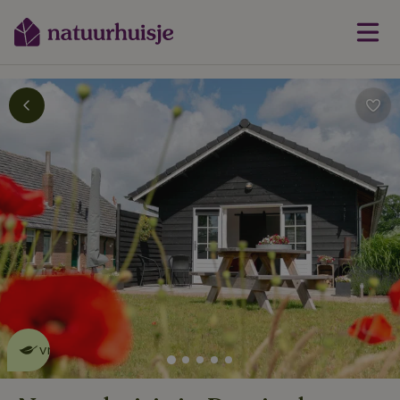
Dit natuurhuisje is eco-
vriendelijk
lees meer