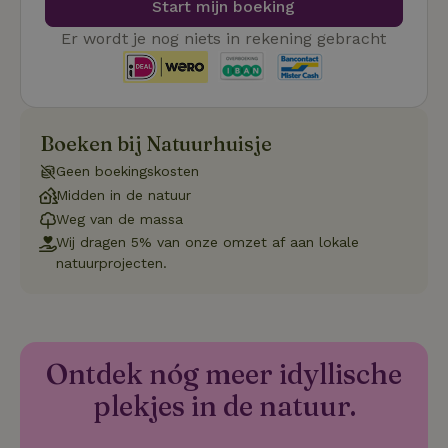
voorkeur
Start mijn boeking
gebruike
betrekkin
Er wordt je nog niets in rekening gebracht
gebruik v
op de web
onthoude
CookieScriptConsent
CookieScript
4 weken 2
Deze coo
.natuurhuisje.nl
dagen
gebruikt 
Cookie-S
Boeken bij Natuurhuisje
service 
cookievo
van bezo
Geen boekingskosten
onthoude
Midden in de natuur
cookie-b
Cookie-Sc
Google
Weg van de massa
noodzake
Privacy Policy
correct t
Wij dragen 5% van onze omzet af aan lokale
natuurprojecten.
sqzl_session_id
.natuurhuisje.nl
29 minuten
Dit cooki
53
gebruikt
seconden
gebruiker
onderhou
de webse
waardoor
consisten
Ontdek nóg meer idyllische
efficiënte
gebruiker
kan biede
plekjes in de natuur.
paginabe
sessies.