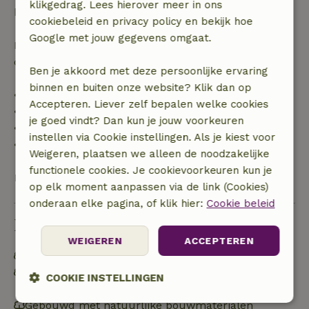
klikgedrag. Lees hierover meer in ons
boekingsbedrag.
cookiebeleid en privacy policy en bekijk hoe
Google met jouw gegevens omgaat.
Daarna krijg je een deel van de reissom en 100% van
de borg terugbetaald:
Ben je akkoord met deze persoonlijke ervaring
binnen en buiten onze website? Klik dan op
• tot 42 dagen voor aankomst: 70% terugbetaald
Accepteren. Liever zelf bepalen welke cookies
• 42–28 dagen voor aankomst: 40% terugbetaald
je goed vindt? Dan kun je jouw voorkeuren
• 28 dagen tot de aankomstdag: 10% terugbetaald
instellen via Cookie instellingen. Als je kiest voor
• op de aankomstdag of later: geen terugbetaling
Weigeren, plaatsen we alleen de noodzakelijke
functionele cookies. Je cookievoorkeuren kun je
Bekijk alles
op elk moment aanpassen via de link (Cookies)
onderaan elke pagina, of klik hier:
Cookie beleid
Duurzaamheid
WEIGEREN
ACCEPTEREN
Energie label: B
Off grid of voorzien van 100% hernieuwbare
COOKIE INSTELLINGEN
energie
Gebouwd met natuurlijke bouwmaterialen
Strikt
Prestatie
Targeting