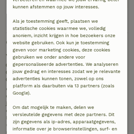
Mooie, rustige omgeving
kunnen afstemmen op jouw interesses.
Als je toestemming geeft, plaatsen we
Bekijk alle 57 beoordelingen
statistische cookies waarmee we, volledig
anoniem, inzicht krijgen in hoe bezoekers onze
Goed om te weten
website gebruiken. Ook kun je toestemming
geven voor marketing cookies, deze cookies
Verblijfdetails
gebruiken we onder andere voor
gepersonaliseerde advertenties. We analyseren
Inchecken: 15:00- 22:00
jouw gedrag en interesses zodat we je relevante
Uitchecken: 07:00- 11:00
advertenties kunnen tonen, zowel op ons
Contactloos verblijf mogelijk
platform als daarbuiten via 13 partners (zoals
Gratis annuleren binnen 7 dagen
Google).
Gratis annuleren binnen 7 dagen na bevestiging van
je boeking, bij een boekingsaanvraag meer dan 28
Om dat mogelijk te maken, delen we
dagen voor aanvang. Bij een boeking met aanvang
versleutelde gegevens met deze partners. Dit
binnen 28 dagen geldt gratis annuleren binnen 24
zijn gegevens als ip-adres, apparaatgegevens,
uur. Bij annulering binnen gestelde periode heb je
informatie over je browserinstellingen, surf- en
recht op volledige terugbetaling van het