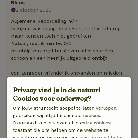
Rinus
2 oktober 2025
Algemene beoordeling: 9
/10
tv kijken was lastig en zoeken, netflix zat erop
maar konden toch niet gebruiken
Natuur, rust & ruimte: 5
/5
prachtig verzorgd huisje van alles voorzien,
schoon en een heerlijk uitgebreid ontbijt.
een aanrader vriendelijk ontvangen en midden
in de natuur
Privacy vind je in de natuur!
Cookies voor onderweg?
Ludie
23 augustus 2025
Om jouw struintocht soepel te laten verlopen,
gebruiken wij altijd functionele cookies.
Algemene beoordeling: 9
/10
Daarnaast kun je kiezen of je extra cookies
Hartelijke ontvangst, heel goed verzorgd huisje.
toestaat die ons helpen om de website te
Natuur, rust & ruimte: 4
/5
verbeteren en waarmee we jouw ervaring beter