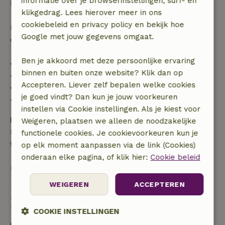
informatie over je browserinstellingen, surf- en
boekingsbedrag.
klikgedrag. Lees hierover meer in ons
cookiebeleid en privacy policy en bekijk hoe
Daarna krijg je een deel van de reissom en 100% van
Google met jouw gegevens omgaat.
de borg terugbetaald:
Ben je akkoord met deze persoonlijke ervaring
• tot 42 dagen voor aankomst: 70% terugbetaald
binnen en buiten onze website? Klik dan op
• 42–28 dagen voor aankomst: 40% terugbetaald
Accepteren. Liever zelf bepalen welke cookies
• 28 dagen tot de aankomstdag: 10% terugbetaald
je goed vindt? Dan kun je jouw voorkeuren
• op de aankomstdag of later: geen terugbetaling
instellen via Cookie instellingen. Als je kiest voor
Borg
Weigeren, plaatsen we alleen de noodzakelijke
Een borg van € 300,00 is van toepassing. Je wordt
functionele cookies. Je cookievoorkeuren kun je
terugbetaald na het uitchecken.
op elk moment aanpassen via de link (Cookies)
onderaan elke pagina, of klik hier:
Cookie beleid
Bekijk alles
WEIGEREN
ACCEPTEREN
Duurzaamheid
COOKIE INSTELLINGEN
Off grid of voorzien van 100% hernieuwbare