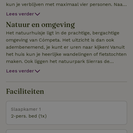
kun je verblijven met maximaal vier personen. Naast
lekker relaxen in en om het huis (met WiFi!) kun je
Lees verder
in de omgeving eindeloos wandelen, avontuurlijk
Natuur en omgeving
fietsen of een dagje naar het strand! Dit deel van
Spanje staat bekend om de ‘Pueblos Blancos’, de
Het natuurhuisje ligt in de prachtige, bergachtige
witte dorpjes, heerlijk om doorheen te slenteren.
omgeving van Cómpeta. Het uitzicht is dan ook
Ook de prachtige steden Malaga, Granada en Ronda
adembenemend, je kunt er uren naar kijken! Vanuit
zijn makkelijk aan te rijden. Waar wacht je nog op?
het huis kun je heerlijke wandelingen of fietstochten
De verhuurders verwelkomen je graag!
maken. Ook liggen het natuurpark Sierras de
Tejeda, Almijara y Alhama op een steenworp
Lees verder
afstand. In een half uurtje ben je aan het strand.
Ook daar heb je vele keuzes tussen prachtige
rustige baaitjes of de meer toeristische stranden. En
Faciliteiten
vergeet niet één van de prachtige 'Pueblos Blancos',
witte dorpjes, te bezoeken, zoals Cómpeta, Frigiliana
Slaapkamer 1
of Sayalonga.
2-pers. bed (1x)