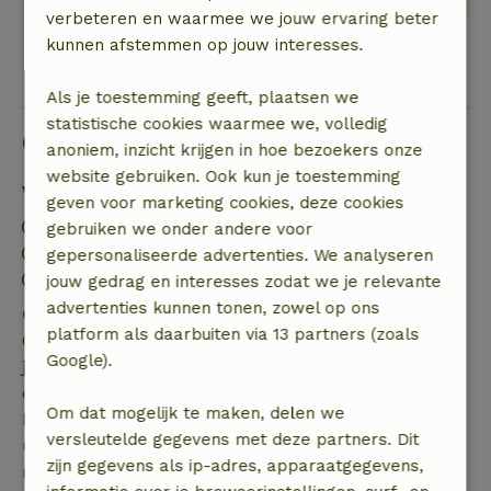
verbeteren en waarmee we jouw ervaring beter
kunnen afstemmen op jouw interesses.
Bekijk alle 21 beoordelingen
Als je toestemming geeft, plaatsen we
statistische cookies waarmee we, volledig
Goed om te weten
anoniem, inzicht krijgen in hoe bezoekers onze
website gebruiken. Ook kun je toestemming
Verblijfdetails
geven voor marketing cookies, deze cookies
Inchecken: 16:00- 22:00
gebruiken we onder andere voor
Uitchecken: 07:00- 10:00
gepersonaliseerde advertenties. We analyseren
Contactloos verblijf mogelijk
jouw gedrag en interesses zodat we je relevante
advertenties kunnen tonen, zowel op ons
Gratis annuleren binnen 7 dagen
platform als daarbuiten via 13 partners (zoals
Gratis annuleren binnen 7 dagen na bevestiging van
Google).
je boeking, bij een boekingsaanvraag meer dan 28
dagen voor aanvang. Bij een boeking met aanvang
Om dat mogelijk te maken, delen we
binnen 28 dagen geldt gratis annuleren binnen 24
versleutelde gegevens met deze partners. Dit
uur. Bij annulering binnen gestelde periode heb je
zijn gegevens als ip-adres, apparaatgegevens,
recht op volledige terugbetaling van het