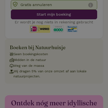
4 weken
gebruikt
Gratis annuleren
voorkeur
gebruike
betrekkin
Start mijn boeking
gebruik v
op de web
onthoude
Er wordt je nog niets in rekening gebracht
CookieScriptConsent
CookieScript
4 weken 2
Deze coo
.natuurhuisje.nl
dagen
gebruikt 
Cookie-S
service 
cookievo
van bezo
Boeken bij Natuurhuisje
onthoude
cookie-b
Geen boekingskosten
Cookie-Sc
Google
noodzake
Midden in de natuur
Privacy Policy
correct t
Weg van de massa
sqzl_session_id
.natuurhuisje.nl
29 minuten
Dit cooki
Wij dragen 5% van onze omzet af aan lokale
53
gebruikt
seconden
gebruiker
natuurprojecten.
onderhou
de webse
waardoor
consisten
efficiënte
gebruiker
kan biede
Ontdek nóg meer idyllische
paginabe
sessies.