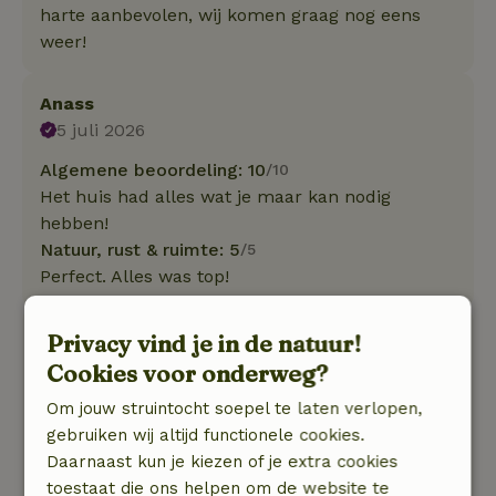
harte aanbevolen, wij komen graag nog eens
weer!
Anass
5 juli 2026
Algemene beoordeling: 10
/10
Het huis had alles wat je maar kan nodig
hebben!
Natuur, rust & ruimte: 5
/5
Perfect. Alles was top!
D.M.
Privacy vind je in de natuur!
14 mei 2026
Cookies voor onderweg?
Algemene beoordeling: 10
/10
Om jouw struintocht soepel te laten verlopen,
Alles erop en eraan, sfeervol ingericht.
gebruiken wij altijd functionele cookies.
Natuur, rust & ruimte: 5
/5
Daarnaast kun je kiezen of je extra cookies
Wat een rust, wat een prachtig uitzicht
toestaat die ons helpen om de website te