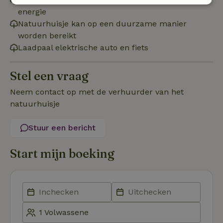
Strikt
Prestatie
Targeting
energie
noodzakelijk
Natuurhuisje kan op een duurzame manier
worden bereikt
Laadpaal elektrische auto en fiets
Functioneel
Niet-geclassificeerd
Stel een vraag
Neem contact op met de verhuurder van het
natuurhuisje
Strikt noodzakelijk
Prestatie
Targeting
Stuur een bericht
Functioneel
Niet-geclassificeerd
Start mijn boeking
Strikt noodzakelijke cookies maken de kernfunctionaliteiten
van de website mogelijk, zoals gebruikersaanmelding en
accountbeheer. De website kan niet goed worden gebruikt
zonder de strikt noodzakelijke cookies.
Aanbieder
/
Naam
Vervaldatum
Omschrij
Domein
_tt_enable_cookie
.natuurhuisje.nl
2 maanden
Deze coo