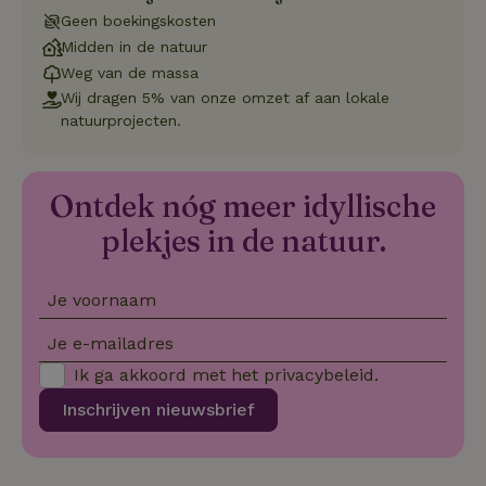
CookieScriptConsent
CookieScript
4 weken 2
Deze coo
Geen boekingskosten
.natuurhuisje.nl
dagen
gebruikt 
Cookie-S
Midden in de natuur
service 
cookievo
Weg van de massa
van bezo
Wij dragen 5% van onze omzet af aan lokale
onthoude
cookie-b
natuurprojecten.
Cookie-Sc
Google
noodzake
Privacy Policy
correct t
sqzl_session_id
.natuurhuisje.nl
29 minuten
Dit cooki
Ontdek nóg meer idyllische
53
gebruikt
seconden
gebruiker
plekjes in de natuur.
onderhou
de webse
waardoor
consisten
Je voornaam
efficiënte
gebruiker
kan biede
Je e-mailadres
paginabe
sessies.
Ik ga akkoord met het
privacybeleid
.
_pinterest_ct_ua
Pinterest Inc.
1 jaar
Deze coo
Inschrijven nieuwsbrief
.ct.pinterest.com
geplaatst 
tot Pinter
Marketin