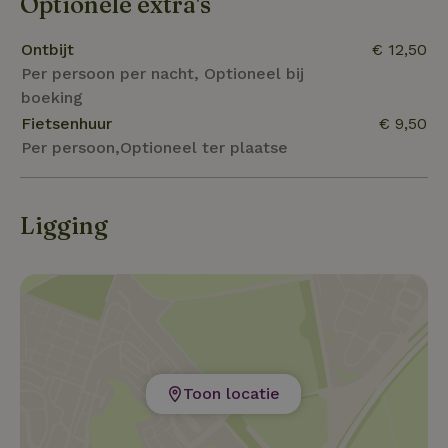
Optionele extra's
verrassende coulissenlandschap van Westerwolde.
Het Westerwoldepad loopt langs de B&B. Huren van
Ontbijt
€ 12,50
fietsen, mountainbikes of kano's is via de
Per persoon per nacht, Optioneel bij
verhuurder mogelijk. Ook kun je een eigen paard
boeking
meenemen, stal en weidegang is aanwezig. Tarieven
Fietsenhuur
€ 9,50
kun je opvragen bij de verhuurder.
Per persoon,Optioneel ter plaatse
Ligging
Toon locatie