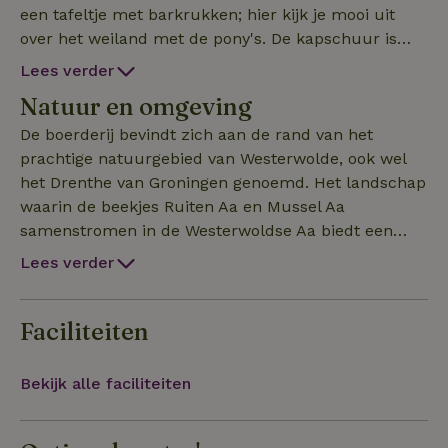
een tafeltje met barkrukken; hier kijk je mooi uit
over het weiland met de pony's. De kapschuur is
verbouwd tot een oergezellige ontbijtruimte met
Lees verder
houtkachel. Het heerlijke biologische ontbijt (indien
Natuur en omgeving
geboekt) wordt zoveel mogelijk gemaakt met eigen-
en streekproducten. Er zijn ook 2 pipowagens. (zie
De boerderij bevindt zich aan de rand van het
ook de pipowagens bij natuurhuisje Onstwedde).
prachtige natuurgebied van Westerwolde, ook wel
Je kunt gebruik maken van de tuin met zitjes,
het Drenthe van Groningen genoemd. Het landschap
barbecue en een eigen vuurkorf. Hout sprokkelen in
waarin de beekjes Ruiten Aa en Mussel Aa
nabij gelegen bos of te koop bij de verhuurder. Nabij
samenstromen in de Westerwoldse Aa biedt een
bushalte (100 meter) en Groningen Airport (40
grote variatie in flora en fauna. Vanuit de tuin heb je
Lees verder
kilometer). Bezienswaardigheden in de buurt zijn
uitzicht over de weilanden, waar de schaapskudde
onder andere Bourtange, de Burcht Wedde
graast, naar het nabijgelegen natuurgebied.
en Gasterij Natuurlijk Smeerling.
Regelmatig zie je reeën en fazanten en spot je vele
Faciliteiten
verschillende vogels, zoals de groene en de bonte
specht, de gekraagde roodstaart of de distelvink.
Bekijk alle faciliteiten
Je kunt vanaf de locatie verschillende wandel-,
fiets-, mountainbike- en kanoroutes volgen.
Wandelingen maken waar je stil van wordt in het