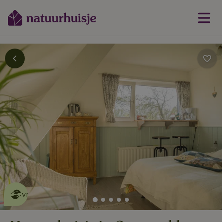
Dit natuurhuisje is eco-
vriendelijk
lees meer