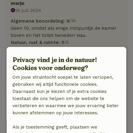
marjo
18 juli 2024
Algemene beoordeling: 9
/10
Geen 10, omdat als enige minpuntje de kamer
boven en het toilet beneden was.
Natuur, rust & ruimte: 5
/5
We waanden ons in het paradijs. Heerlijke tuin,
hartelijke ontvangst, liefdevol verzorgd en
Privacy vind je in de natuur!
superlekker ontbijt,
Cookies voor onderweg?
prima voorzieningen, gezellige huiskamer en
Om jouw struintocht soepel te laten verlopen,
leuke slaapkamer.
gebruiken wij altijd functionele cookies.
Daarnaast kun je kiezen of je extra cookies
Patricia
toestaat die ons helpen om de website te
14 juli 2023
verbeteren en waarmee we jouw ervaring beter
Algemene beoordeling: 10
/10
kunnen afstemmen op jouw interesses.
Schoon, rustig, heerlijk ontbijt
Natuur, rust & ruimte: 5
/5
Als je toestemming geeft, plaatsen we