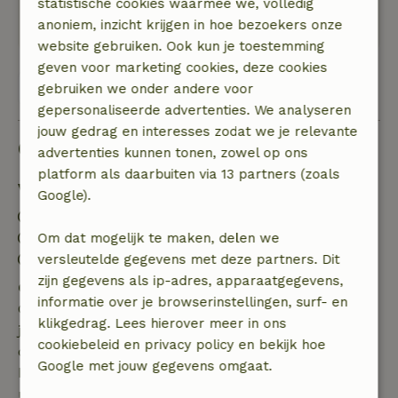
Prachtige wandelomgeving, zeer mooie
statistische cookies waarmee we, volledig
visstekken in de buurt
anoniem, inzicht krijgen in hoe bezoekers onze
website gebruiken. Ook kun je toestemming
geven voor marketing cookies, deze cookies
Bekijk alle 23 beoordelingen
gebruiken we onder andere voor
gepersonaliseerde advertenties. We analyseren
jouw gedrag en interesses zodat we je relevante
Goed om te weten
advertenties kunnen tonen, zowel op ons
platform als daarbuiten via 13 partners (zoals
Verblijfdetails
Google).
Inchecken: 15:00- 20:00
Uitchecken: 08:00- 11:00
Om dat mogelijk te maken, delen we
Contactloos verblijf mogelijk
versleutelde gegevens met deze partners. Dit
zijn gegevens als ip-adres, apparaatgegevens,
Gratis annuleren binnen 7 dagen
informatie over je browserinstellingen, surf- en
Gratis annuleren binnen 7 dagen na bevestiging van
klikgedrag. Lees hierover meer in ons
je boeking, bij een boekingsaanvraag meer dan 28
cookiebeleid en privacy policy en bekijk hoe
dagen voor aanvang. Bij een boeking met aanvang
Google met jouw gegevens omgaat.
binnen 28 dagen geldt gratis annuleren binnen 24
uur. Bij annulering binnen gestelde periode heb je