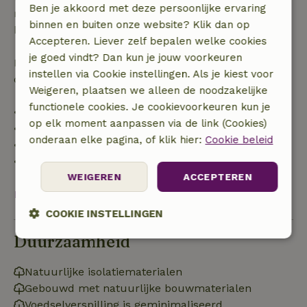
Ben je akkoord met deze persoonlijke ervaring
recht op volledige terugbetaling van het
binnen en buiten onze website? Klik dan op
boekingsbedrag.
Accepteren. Liever zelf bepalen welke cookies
je goed vindt? Dan kun je jouw voorkeuren
Daarna krijg je een deel van de reissom en 100% van
instellen via Cookie instellingen. Als je kiest voor
de borg terugbetaald:
Weigeren, plaatsen we alleen de noodzakelijke
functionele cookies. Je cookievoorkeuren kun je
• tot 42 dagen voor aankomst: 70% terugbetaald
op elk moment aanpassen via de link (Cookies)
• 42–28 dagen voor aankomst: 40% terugbetaald
onderaan elke pagina, of klik hier:
Cookie beleid
• 28 dagen tot de aankomstdag: 10% terugbetaald
• op de aankomstdag of later: geen terugbetaling
WEIGEREN
ACCEPTEREN
Bekijk alles
COOKIE INSTELLINGEN
Duurzaamheid
Strikt
Prestatie
Targeting
noodzakelijk
Natuurlijke isolatiematerialen
Gebouwd met natuurlijke bouwmaterialen
Voedselverspilling is geminimaliseerd