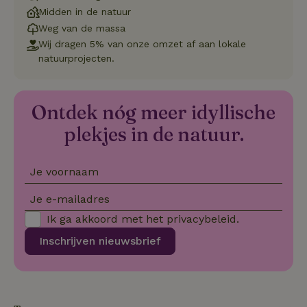
.natuurhuisje.nl
dagen
gebruikt 
Midden in de natuur
Cookie-S
service 
Weg van de massa
cookievo
Wij dragen 5% van onze omzet af aan lokale
van bezo
onthoude
natuurprojecten.
cookie-b
Cookie-Sc
Google
noodzake
Privacy Policy
correct t
Ontdek nóg meer idyllische
sqzl_session_id
.natuurhuisje.nl
29 minuten
Dit cooki
53
gebruikt
plekjes in de natuur.
seconden
gebruiker
onderhou
de webse
waardoor
consisten
Je voornaam
efficiënte
gebruiker
Je e-mailadres
kan biede
paginabe
sessies.
Ik ga akkoord met het
privacybeleid
.
_pinterest_ct_ua
Pinterest Inc.
1 jaar
Deze coo
Inschrijven nieuwsbrief
.ct.pinterest.com
geplaatst 
tot Pinter
Marketin