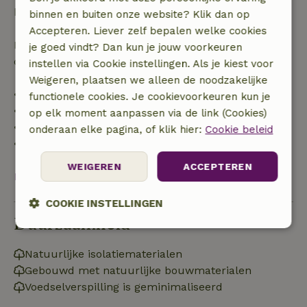
boekingsbedrag.
binnen en buiten onze website? Klik dan op
Accepteren. Liever zelf bepalen welke cookies
Daarna krijg je een deel van de reissom en 100% van
je goed vindt? Dan kun je jouw voorkeuren
de borg terugbetaald:
instellen via Cookie instellingen. Als je kiest voor
Weigeren, plaatsen we alleen de noodzakelijke
• tot 42 dagen voor aankomst: 70% terugbetaald
functionele cookies. Je cookievoorkeuren kun je
• 42–28 dagen voor aankomst: 40% terugbetaald
op elk moment aanpassen via de link (Cookies)
• 28 dagen tot de aankomstdag: 10% terugbetaald
onderaan elke pagina, of klik hier:
Cookie beleid
• op de aankomstdag of later: geen terugbetaling
WEIGEREN
ACCEPTEREN
Bekijk alles
COOKIE INSTELLINGEN
Duurzaamheid
Strikt
Prestatie
Targeting
noodzakelijk
Natuurlijke isolatiematerialen
Gebouwd met natuurlijke bouwmaterialen
Voedselverspilling is geminimaliseerd
Functioneel
Niet-geclassificeerd