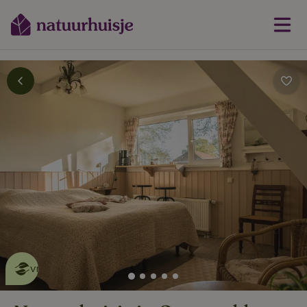
Dit natuurhuisje is eco-
vriendelijk
lees meer