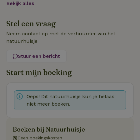
Bekijk alles
Stel een vraag
Neem contact op met de verhuurder van het
Strikt noodzakelijk
Prestatie
Targeting
natuurhuisje
Functioneel
Niet-geclassificeerd
Stuur een bericht
Strikt noodzakelijke cookies maken de kernfunctionaliteiten
van de website mogelijk, zoals gebruikersaanmelding en
accountbeheer. De website kan niet goed worden gebruikt
Start mijn boeking
zonder de strikt noodzakelijke cookies.
Aanbieder
/
Naam
Vervaldatum
Omschrij
Domein
Oeps! Dit natuurhuisje kun je helaas
_tt_enable_cookie
.natuurhuisje.nl
2 maanden
Deze coo
4 weken
gebruikt
niet meer boeken.
voorkeur
gebruike
betrekkin
gebruik v
op de web
Boeken bij Natuurhuisje
onthoude
Geen boekingskosten
CookieScriptConsent
CookieScript
4 weken 2
Deze coo