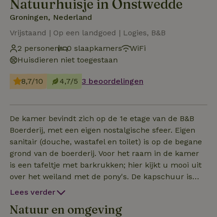
Natuurhuisje in Onstwedde
Groningen, Nederland
Vrijstaand | Op een landgoed | Logies, B&B
2 personen
0 slaapkamers
WiFi
Huisdieren niet toegestaan
8,7/10
4,7/5
3 beoordelingen
De kamer bevindt zich op de 1e etage van de B&B
Boerderij, met een eigen nostalgische sfeer. Eigen
sanitair (douche, wastafel en toilet) is op de begane
grond van de boerderij. Voor het raam in de kamer
is een tafeltje met barkrukken; hier kijkt u mooi uit
over het weiland met de pony's. De kapschuur is
verbouwd tot oergezellige ontbijtruimte met
Lees verder
houtkachel. Het heerlijke biologische ontbijt (indien
Natuur en omgeving
geboekt) wordt zoveel mogelijk gemaakt van eigen-