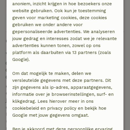
Ook heerlijk om te wandelen
anoniem, inzicht krijgen in hoe bezoekers onze
website gebruiken. Ook kun je toestemming
geven voor marketing cookies, deze cookies
Bekijk alle 3 beoordelingen
gebruiken we onder andere voor
gepersonaliseerde advertenties. We analyseren
jouw gedrag en interesses zodat we je relevante
Goed om te weten
advertenties kunnen tonen, zowel op ons
platform als daarbuiten via 13 partners (zoals
Verblijfdetails
Google).
Inchecken: 15:00- 20:00
Uitchecken: 09:00- 11:00
Om dat mogelijk te maken, delen we
Contactloos verblijf mogelijk
versleutelde gegevens met deze partners. Dit
Gratis annuleren binnen 7 dagen
zijn gegevens als ip-adres, apparaatgegevens,
Gratis annuleren binnen 7 dagen na bevestiging van
informatie over je browserinstellingen, surf- en
je boeking, bij een boekingsaanvraag meer dan 28
klikgedrag. Lees hierover meer in ons
dagen voor aanvang. Bij een boeking met aanvang
cookiebeleid en privacy policy en bekijk hoe
binnen 28 dagen geldt gratis annuleren binnen 24
Google met jouw gegevens omgaat.
uur. Bij annulering binnen gestelde periode heb je
recht op volledige terugbetaling van het
Ben je akkoord met deze persoonlijke ervaring