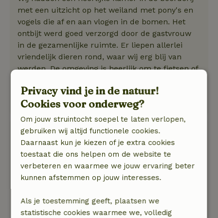
met een uitzicht op het weiland met pony's en
vogels die af en aan vlogen in de bomen. Het
ontbijt werd goed verzorgd door de gastvrouw
in de gezamenlijke ruimte. Er liepen allerlei
vriendelijk dieren rond, waar wij erg blij van
werden. De omgeving is heerlijk om te fietsen of
te wandelen. Een echte aanrader!
Privacy vind je in de natuur!
Natuur, rust & ruimte: 4
/5
Cookies voor onderweg?
Een heerlijke rustgevende omgeving
Om jouw struintocht soepel te laten verlopen,
Gerdien
gebruiken wij altijd functionele cookies.
18 maart 2021
Daarnaast kun je kiezen of je extra cookies
toestaat die ons helpen om de website te
Algemene beoordeling: 10
/10
verbeteren en waarmee we jouw ervaring beter
We hebben t er super tof gehad, goed verzorgd
kunnen afstemmen op jouw interesses.
en een echt verwen midweek gehad
Natuur, rust & ruimte: 5
/5
Als je toestemming geeft, plaatsen we
Mooie omgeving en uitzicht.
statistische cookies waarmee we, volledig