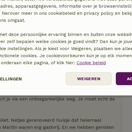
adres, apparaatgegevens, informatie over je browserinstelli
 hierover meer in ons cookiebeleid en privacy policy en beki
ens omgaat.
met deze persoonlijke ervaring binnen en buiten onze websit
ver zelf bepalen welke cookies je goed vindt? Dan kun je jo
okie instellingen. Als je kiest voor Weigeren, plaatsen we alle
unctionele cookies. Je cookievoorkeuren kun je op elk mome
) onderaan elke pagina, of klik hier:
Cookie beleid
TELLINGEN
WEIGEREN
A
Prestatie
Targeting
Functioneel
rt je via een ontoegankelijke weg. Je moet echt de
let. Netjes gerenoveerd huisje dat helemaal
 Martin waren erg gastvrij. En we hebben genoten