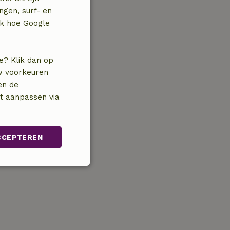
ngen, surf- en
jk hoe Google
e? Klik dan op
uw voorkeuren
en de
nt aanpassen via
CCEPTEREN
Niet-
geclassificeerd