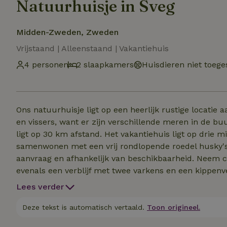
Natuurhuisje in Sveg
Midden-Zweden, Zweden
Vrijstaand | Alleenstaand | Vakantiehuis
4 personen
2 slaapkamers
Huisdieren niet toege
Ons natuurhuisje ligt op een heerlijk rustige locatie 
en vissers, want er zijn verschillende meren in de bu
ligt op 30 km afstand. Het vakantiehuis ligt op drie 
samenwonen met een vrij rondlopende roedel husky's
aanvraag en afhankelijk van beschikbaarheid. Neem c
evenals een verblijf met twee varkens en een kippenve
legstations en hier van hun pensioen mogen genieten
Lees verder
ons gevoerd en omdat we niet op de riolering zijn aang
de wintermaanden bevindt de douche (met een groot
Deze tekst is automatisch vertaald.
Toon origineel.
zich in het bijgebouw, dat 10 meter verderop ligt.