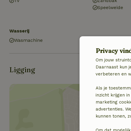
Tv
Zandbak
Speelweide
Wasserij
Wasmachine
Privacy vin
Om jouw struinto
Daarnaast kun je
Ligging
verbeteren en w
Als je toestemm
inzicht krijgen
marketing cooki
advertenties. W
kunnen tonen, zo
Toon 
Om dat mogelijk