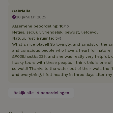
Naam
Naam
Naam
sqzllocal
_nhft_booking-wi
Gabriella
Naam
_ttp
_nhftconstraint_t
20 januari 2025
uid
_nhftconstraint_h
Algemene beoordeling: 10
/10
_nhft_eu-rental-r
Netjes, secuur, vriendelijk, bewust, liefdevol
_nhftconstraint_
_ttp
onboarding
Natuur, rust & ruimte: 5
_nhftconstraint_
/5
What a nice place!! So lovingly, and amidst of the a
nh_experiments
ttcsid_D3OACIBC
_nhft_translation
and conscious people who have a heart for nature,
_nhftconstraint_e
_ga
&#039;host&#039; and she was really very helpful, 
IDE
_nhftconstraint_r
husky tours with these people, I think this is one o
FPAU
_nhft_wizard-en
so well!! Thanks to the water out of their well, the 
and everything, I felt healthy in three days after my a
uet_vid
MUID
_nhft_house-relev
_ga_JRK1QL37RY
_nhftconstraint_
_nhft_search-gro
Bekijk alle 14 beoordelingen
locations
_nhft_tourist-tax
_nhft_recently-vi
_nhftconstraint_t
_pin_unauth