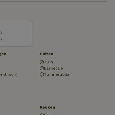
)
)
gen
Buiten
Tuin
Barbecue
ektrisch)
Tuinmeubilair
Keuken