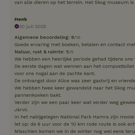
van alle dieren op het terrein. Het Skog museum is
Strik
Henk
Strikt noodzakelijk
30 juli 2025
accountbeheer. De w
Algemene beoordeling: 9
/10
Naam
Goede ervaring met boeken, betalen en contact me
_tt_enable_cookie
Natuur, rust & ruimte: 5
/5
We hebben een heerlijke periode gehad tijdens ons v
De eerste dagen wat wennen aan het composttoilet 
CookieScriptCons
voor ons nogal aan de zachte kant.
De ontvangst door Alice was zeer gastvrij en vriende
We hebben twee keer gewandeld naar het Skog mus
sqzl_session_id
pannenkoeken bakt.
Verder zijn we een paar keer wat verder weg gewees
Järvö.
_pinterest_ct_ua
In het nabijgelegen National Park Hamra zijn mooi
let op: de 6 uur voor de 10 km rode route is ook ec
Misschien komen we in de winter nog wel eens teru