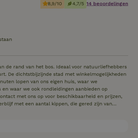
8,9/10
4,7/5
14 beoordelingen
staan
aan de rand van het bos. Ideaal voor natuurliefhebbers
urt. De dichtstbijzijnde stad met winkelmogelijkheden
minuten lopen van ons eigen huis, waar we
 en waar we ook rondleidingen aanbieden op
ontact met ons op voor beschikbaarheid en prijzen,
rblijf met een aantal kippen, die gered zijn van
. De dieren worden ongeveer twee keer per dag door
esloten, heeft het huis een waterloos apart toilet. In
 bad in een mooie kamer met houten lambrisering)