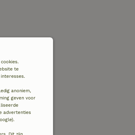
 cookies.
ebsite te
interesses.
ledig anoniem,
mming geven voor
liseerde
e advertenties
oogle).
. Dit zijn