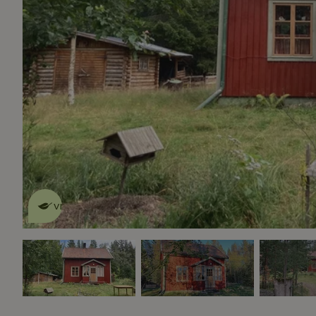
Dit natuurhuisje is eco-
vriendelijk
lees meer