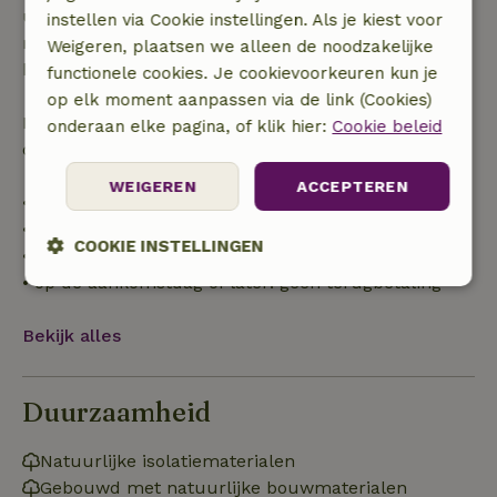
uur. Bij annulering binnen gestelde periode heb je
instellen via Cookie instellingen. Als je kiest voor
recht op volledige terugbetaling van het
Weigeren, plaatsen we alleen de noodzakelijke
boekingsbedrag.
functionele cookies. Je cookievoorkeuren kun je
op elk moment aanpassen via de link (Cookies)
Daarna krijg je een deel van de reissom en 100% van
onderaan elke pagina, of klik hier:
Cookie beleid
de borg terugbetaald:
WEIGEREN
ACCEPTEREN
• tot 42 dagen voor aankomst: 70% terugbetaald
• 42–28 dagen voor aankomst: 40% terugbetaald
COOKIE INSTELLINGEN
• 28 dagen tot de aankomstdag: 10% terugbetaald
• op de aankomstdag of later: geen terugbetaling
Strikt
Prestatie
Targeting
noodzakelijk
Bekijk alles
Functioneel
Niet-geclassificeerd
Duurzaamheid
Natuurlijke isolatiematerialen
Gebouwd met natuurlijke bouwmaterialen