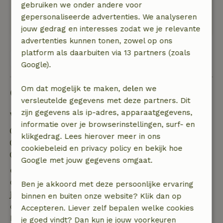
gebruiken we onder andere voor
Leuke stadjes in de omgeving, lekker eten in het
gepersonaliseerde advertenties. We analyseren
dorp.
jouw gedrag en interesses zodat we je relevante
advertenties kunnen tonen, zowel op ons
platform als daarbuiten via 13 partners (zoals
Bekijk alle 20 beoordelingen
Google).
Om dat mogelijk te maken, delen we
Goed om te weten
versleutelde gegevens met deze partners. Dit
zijn gegevens als ip-adres, apparaatgegevens,
Verblijfdetails
informatie over je browserinstellingen, surf- en
Inchecken: 16:00- 22:00
klikgedrag. Lees hierover meer in ons
Uitchecken: 07:00- 11:00
cookiebeleid en privacy policy en bekijk hoe
Vuurwerkvrije omgeving
Google met jouw gegevens omgaat.
Gratis annuleren binnen 7 dagen
Gratis annuleren binnen 7 dagen na bevestiging van
Ben je akkoord met deze persoonlijke ervaring
je boeking, bij een boekingsaanvraag meer dan 28
binnen en buiten onze website? Klik dan op
dagen voor aanvang. Bij een boeking met aanvang
Accepteren. Liever zelf bepalen welke cookies
binnen 28 dagen geldt gratis annuleren binnen 24
je goed vindt? Dan kun je jouw voorkeuren