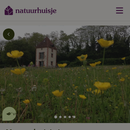
Dit natuurhuisje is eco-
vriendelijk
lees meer