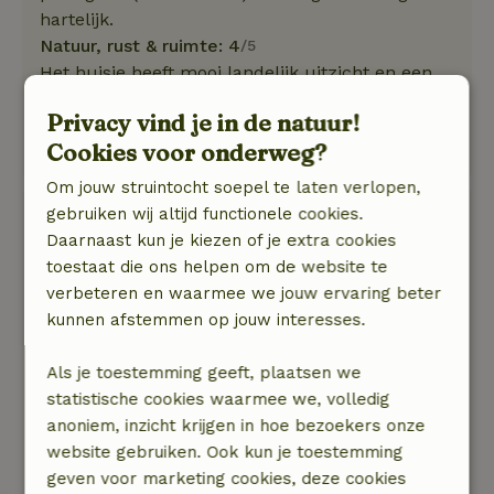
hartelijk.
Natuur, rust & ruimte: 4
/5
Het huisje heeft mooi landelijk uitzicht en een
fijne diepe tuin met een heerlijke
Privacy vind je in de natuur!
schaduwboom. De directe omgeving is heel
Cookies voor onderweg?
rustig en erg groen.
Om jouw struintocht soepel te laten verlopen,
Adrie
gebruiken wij altijd functionele cookies.
16 mei 2026
Daarnaast kun je kiezen of je extra cookies
toestaat die ons helpen om de website te
Algemene beoordeling: 9
/10
verbeteren en waarmee we jouw ervaring beter
Een vliegengordijn voor de tuindeur zou handig
kunnen afstemmen op jouw interesses.
zijn
Natuur, rust & ruimte: 5
/5
Als je toestemming geeft, plaatsen we
Een heerlijk rustig plekje in het groen. Je hoort
statistische cookies waarmee we, volledig
alleen de koekoek en de schapen. Het huisje is
anoniem, inzicht krijgen in hoe bezoekers onze
comfortabel, goed uitgeruste keuken, lekker
website gebruiken. Ook kun je toestemming
bed, met een fijne tuin. Veel ruimte overal.
geven voor marketing cookies, deze cookies
Voorzieningen zijn op acceptabele afstand.