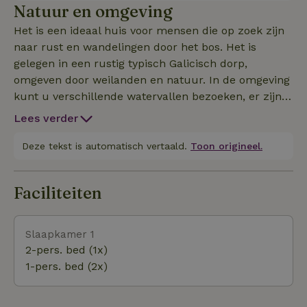
Natuur en omgeving
Het is een ideaal huis voor mensen die op zoek zijn
naar rust en wandelingen door het bos. Het is
gelegen in een rustig typisch Galicisch dorp,
omgeven door weilanden en natuur. In de omgeving
kunt u verschillende watervallen bezoeken, er zijn
rivierstrand en diverse wandelroutes in de bergen
Lees verder
Serra do Suido en Serra do Cando met bescherming
van Rede Natura 2000. Vanuit de bergen kunt u de
Deze tekst is automatisch vertaald.
Toon origineel.
eilanden van het Nationaal Park van de Atlantische
Eilanden zien, en op 1 uur met de auto kunt u de
Faciliteiten
boot nemen om het te bezoeken. Ook veel kleine
dorpjes op het platteland en aan de kust zijn
bereikbaar vanuit ons dorp...:
Slaapkamer 1
2-pers. bed (1x)
1-pers. bed (2x)