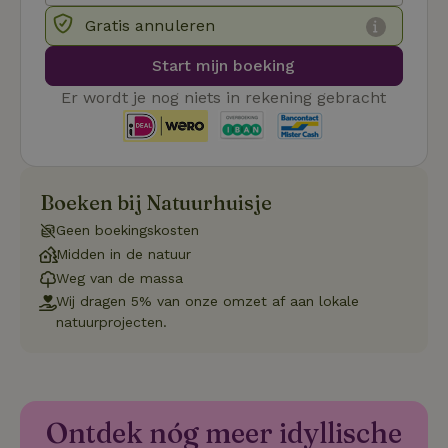
4 weken
gebruikt
voorkeur
Gratis annuleren
gebruike
betrekkin
Start mijn boeking
gebruik v
op de web
onthoude
Er wordt je nog niets in rekening gebracht
CookieScriptConsent
CookieScript
4 weken 2
Deze coo
.natuurhuisje.nl
dagen
gebruikt 
Cookie-S
service 
cookievo
van bezo
Boeken bij Natuurhuisje
onthoude
cookie-b
Geen boekingskosten
Cookie-Sc
Google
noodzake
Midden in de natuur
Privacy Policy
correct t
Weg van de massa
sqzl_session_id
.natuurhuisje.nl
29 minuten
Dit cooki
Wij dragen 5% van onze omzet af aan lokale
53
gebruikt
seconden
gebruiker
natuurprojecten.
onderhou
de webse
waardoor
consisten
efficiënte
gebruiker
kan biede
Ontdek nóg meer idyllische
paginabe
sessies.