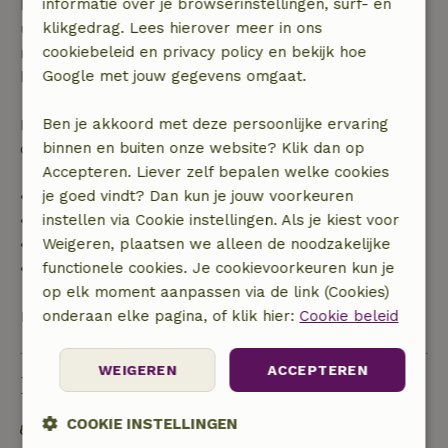
binnen 28 dagen geldt gratis annuleren binnen 24
informatie over je browserinstellingen, surf- en
uur. Bij annulering binnen gestelde periode heb je
klikgedrag. Lees hierover meer in ons
recht op volledige terugbetaling van het
cookiebeleid en privacy policy en bekijk hoe
boekingsbedrag.
Google met jouw gegevens omgaat.
Daarna krijg je een deel van de reissom en 100% van
Ben je akkoord met deze persoonlijke ervaring
de borg terugbetaald:
binnen en buiten onze website? Klik dan op
Accepteren. Liever zelf bepalen welke cookies
• tot 42 dagen voor aankomst: 70% terugbetaald
je goed vindt? Dan kun je jouw voorkeuren
• 42–28 dagen voor aankomst: 40% terugbetaald
instellen via Cookie instellingen. Als je kiest voor
• 28 dagen tot de aankomstdag: 10% terugbetaald
Weigeren, plaatsen we alleen de noodzakelijke
• op de aankomstdag of later: geen terugbetaling
functionele cookies. Je cookievoorkeuren kun je
op elk moment aanpassen via de link (Cookies)
Bekijk alles
onderaan elke pagina, of klik hier:
Cookie beleid
WEIGEREN
ACCEPTEREN
Duurzaamheid
COOKIE INSTELLINGEN
Off grid of voorzien van 100% hernieuwbare