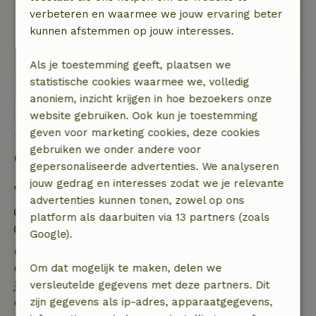
Mooi maar wel.erg afgelegen en loeilijk
verbeteren en waarmee we jouw ervaring beter
bereikbaar. Wij kwamen in de.regen en mist en
kunnen afstemmen op jouw interesses.
hebben daarom niet kunnen wandelen. We zijn
direct de dag erop vertrokken.
Als je toestemming geeft, plaatsen we
statistische cookies waarmee we, volledig
anoniem, inzicht krijgen in hoe bezoekers onze
Bekijk alle 4 beoordelingen
website gebruiken. Ook kun je toestemming
geven voor marketing cookies, deze cookies
gebruiken we onder andere voor
Goed om te weten
gepersonaliseerde advertenties. We analyseren
jouw gedrag en interesses zodat we je relevante
Verblijfdetails
advertenties kunnen tonen, zowel op ons
Inchecken: 16:00- 19:00
platform als daarbuiten via 13 partners (zoals
Uitchecken: 07:00- 12:00
Google).
Gratis annuleren binnen 7 dagen
Gratis annuleren binnen 7 dagen na bevestiging van
Om dat mogelijk te maken, delen we
je boeking, bij een boekingsaanvraag meer dan 28
versleutelde gegevens met deze partners. Dit
dagen voor aanvang. Bij een boeking met aanvang
zijn gegevens als ip-adres, apparaatgegevens,