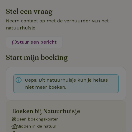
Stel een vraag
Neem contact op met de verhuurder van het
Strikt noodzakelijk
Prestatie
Targeting
natuurhuisje
Functioneel
Niet-geclassificeerd
Stuur een bericht
Strikt noodzakelijke cookies maken de kernfunctionaliteiten
van de website mogelijk, zoals gebruikersaanmelding en
Start mijn boeking
accountbeheer. De website kan niet goed worden gebruikt
zonder de strikt noodzakelijke cookies.
Aanbieder
/
Naam
Vervaldatum
Omschrij
Domein
Oeps! Dit natuurhuisje kun je helaas
_tt_enable_cookie
.natuurhuisje.nl
2 maanden
Deze coo
4 weken
gebruikt
niet meer boeken.
voorkeur
gebruike
betrekkin
gebruik v
op de web
Boeken bij Natuurhuisje
onthoude
Geen boekingskosten
CookieScriptConsent
CookieScript
4 weken 2
Deze coo
.natuurhuisje.nl
dagen
gebruikt 
Midden in de natuur
Cookie-S
service 