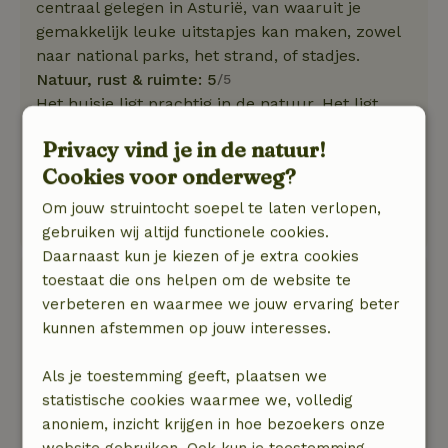
centraal gelegen in Asturië, van waaruit je
gemakkelijk leuke uitstapjes kan maken, zowel
naar national parks, het strand, of stadjes.
Natuur, rust & ruimte: 5
/5
Het huisje ligt prachtig in de natuur. Het ligt
direct aan een mooie wandelroute. Vanuit het
Privacy vind je in de natuur!
huisje is een geweldig uitzicht over het dal en je
Cookies voor onderweg?
kan in de verte zelfs de zee zien. De tuin is
heerlijk om in te ontspannen en te genieten van
Om jouw struintocht soepel te laten verlopen,
de geuren van o.a. eucalyptusbomen.
gebruiken wij altijd functionele cookies.
Daarnaast kun je kiezen of je extra cookies
Cora
toestaat die ons helpen om de website te
19 juli 2022
verbeteren en waarmee we jouw ervaring beter
kunnen afstemmen op jouw interesses.
Algemene beoordeling: 8
/10
Het huisje was prima. Hou rekening met het feit
Als je toestemming geeft, plaatsen we
dat de weg er naar toe een uitdaging kan zijn.
statistische cookies waarmee we, volledig
Je gaat s’avonds in het donker niet meer de
anoniem, inzicht krijgen in hoe bezoekers onze
berg op of af.