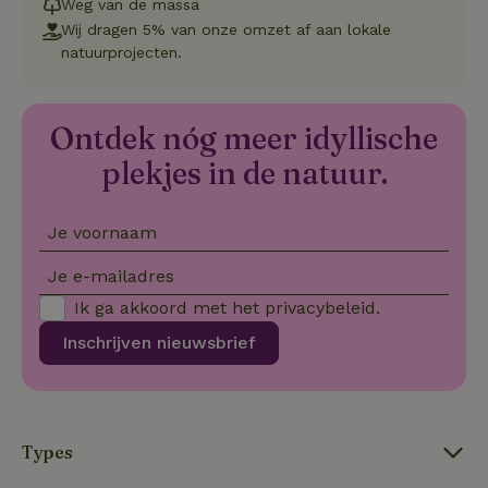
Weg van de massa
cookievo
Wij dragen 5% van onze omzet af aan lokale
van bezo
onthoude
natuurprojecten.
cookie-b
Cookie-Sc
Google
noodzake
Privacy Policy
correct t
Ontdek nóg meer idyllische
sqzl_session_id
.natuurhuisje.nl
29 minuten
Dit cooki
53
gebruikt
plekjes in de natuur.
seconden
gebruiker
onderhou
de webse
waardoor
consisten
Je voornaam
efficiënte
gebruiker
Je e-mailadres
kan biede
paginabe
Ik ga akkoord met het
privacybeleid
.
sessies.
_pinterest_ct_ua
Pinterest Inc.
1 jaar
Deze coo
Inschrijven nieuwsbrief
.ct.pinterest.com
geplaatst 
tot Pinter
Marketin
Types
Naam
Naam
Aanbieder
Aanbieder
/
Domein
/
Domein
Vervaldatum
Vervaldatum
O