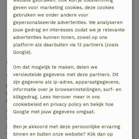
website gebruiken. Ook kun je toestemming
Natuur, rust & ruimte: 5
/5
geven voor marketing cookies, deze cookies
De omgeving was erg mooi. Zeer groen en de
gebruiken we onder andere voor
temperatuur was zeer aangenaam.
gepersonaliseerde advertenties. We analyseren
jouw gedrag en interesses zodat we je relevante
advertenties kunnen tonen, zowel op ons
Bekijk alle 6 beoordelingen
platform als daarbuiten via 13 partners (zoals
Google).
Goed om te weten
Om dat mogelijk te maken, delen we
versleutelde gegevens met deze partners. Dit
Verblijfdetails
zijn gegevens als ip-adres, apparaatgegevens,
Inchecken: 15:00- 22:00
informatie over je browserinstellingen, surf- en
Uitchecken: 12:00- 13:00
klikgedrag. Lees hierover meer in ons
Contactloos verblijf mogelijk
cookiebeleid en privacy policy en bekijk hoe
Gratis annuleren binnen 7 dagen
Google met jouw gegevens omgaat.
Gratis annuleren binnen 7 dagen na bevestiging van
je boeking, bij een boekingsaanvraag meer dan 28
Ben je akkoord met deze persoonlijke ervaring
dagen voor aanvang. Bij een boeking met aanvang
binnen en buiten onze website? Klik dan op