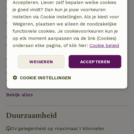
binnen 28 dagen geldt gratis annuleren binnen 24
Accepteren. Liever zelf bepalen welke cookies
uur. Bij annulering binnen gestelde periode heb je
je goed vindt? Dan kun je jouw voorkeuren
recht op volledige terugbetaling van het
instellen via Cookie instellingen. Als je kiest voor
boekingsbedrag.
Weigeren, plaatsen we alleen de noodzakelijke
functionele cookies. Je cookievoorkeuren kun je
Daarna krijg je een deel van de reissom en 100% van
op elk moment aanpassen via de link (Cookies)
de borg terugbetaald:
onderaan elke pagina, of klik hier:
Cookie beleid
• tot 42 dagen voor aankomst: 70% terugbetaald
WEIGEREN
ACCEPTEREN
• 42–28 dagen voor aankomst: 40% terugbetaald
• 28 dagen tot de aankomstdag: 10% terugbetaald
COOKIE INSTELLINGEN
• op de aankomstdag of later: geen terugbetaling
Strikt
Prestatie
Targeting
Bekijk alles
noodzakelijk
Duurzaamheid
Functioneel
Niet-geclassificeerd
OV gelegenheid op maximaal 1 kilometer