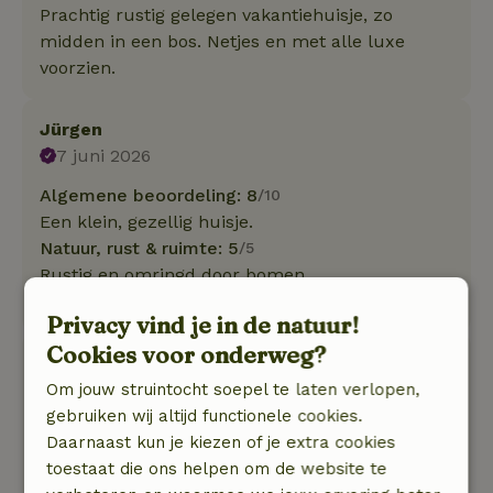
Prachtig rustig gelegen vakantiehuisje, zo
midden in een bos. Netjes en met alle luxe
voorzien.
Jürgen
7 juni 2026
Algemene beoordeling: 8
/10
Een klein, gezellig huisje.
Natuur, rust & ruimte: 5
/5
Rustig en omringd door bomen
Deze tekst is automatisch vertaald.
Toon origineel.
Privacy vind je in de natuur!
Cookies voor onderweg?
Gerda
5 mei 2026
Om jouw struintocht soepel te laten verlopen,
gebruiken wij altijd functionele cookies.
Algemene beoordeling: 9
/10
Daarnaast kun je kiezen of je extra cookies
Mooie moderne inrichting en veel ruimte
toestaat die ons helpen om de website te
rondom het huisje.