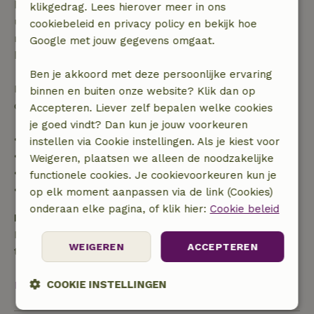
binnen 28 dagen geldt gratis annuleren binnen 24
klikgedrag. Lees hierover meer in ons
uur. Bij annulering binnen gestelde periode heb je
cookiebeleid en privacy policy en bekijk hoe
recht op volledige terugbetaling van het
Google met jouw gegevens omgaat.
boekingsbedrag.
Ben je akkoord met deze persoonlijke ervaring
Daarna krijg je een deel van de reissom en 100% van
binnen en buiten onze website? Klik dan op
de borg terugbetaald:
Accepteren. Liever zelf bepalen welke cookies
je goed vindt? Dan kun je jouw voorkeuren
• tot 42 dagen voor aankomst: 70% terugbetaald
instellen via Cookie instellingen. Als je kiest voor
• 42–28 dagen voor aankomst: 40% terugbetaald
Weigeren, plaatsen we alleen de noodzakelijke
• 28 dagen tot de aankomstdag: 10% terugbetaald
functionele cookies. Je cookievoorkeuren kun je
• op de aankomstdag of later: geen terugbetaling
op elk moment aanpassen via de link (Cookies)
onderaan elke pagina, of klik hier:
Cookie beleid
Borg
Een borg van € 250,00 is van toepassing. Je wordt
WEIGEREN
ACCEPTEREN
terugbetaald na het uitchecken.
Bekijk alles
COOKIE INSTELLINGEN