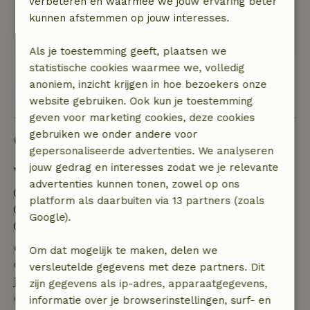
verbeteren en waarmee we jouw ervaring beter
Natuur, rust & ruimte: 5
/5
kunnen afstemmen op jouw interesses.
Prachtig huisje voorzien van alle gemakken in
een mooie omgeving
Als je toestemming geeft, plaatsen we
statistische cookies waarmee we, volledig
anoniem, inzicht krijgen in hoe bezoekers onze
Bekijk alle 171 beoordelingen
website gebruiken. Ook kun je toestemming
geven voor marketing cookies, deze cookies
gebruiken we onder andere voor
Goed om te weten
gepersonaliseerde advertenties. We analyseren
jouw gedrag en interesses zodat we je relevante
Verblijfdetails
advertenties kunnen tonen, zowel op ons
Inchecken: 15:00- 20:00
platform als daarbuiten via 13 partners (zoals
Uitchecken: 07:00- 11:00
Google).
Contactloos verblijf mogelijk
Gratis annuleren binnen 7 dagen
Om dat mogelijk te maken, delen we
Gratis annuleren binnen 7 dagen na bevestiging van
versleutelde gegevens met deze partners. Dit
je boeking, bij een boekingsaanvraag meer dan 28
zijn gegevens als ip-adres, apparaatgegevens,
dagen voor aanvang. Bij een boeking met aanvang
informatie over je browserinstellingen, surf- en