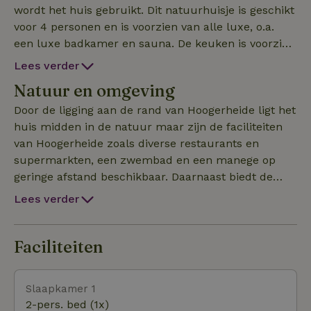
wordt het huis gebruikt. Dit natuurhuisje is geschikt
voor 4 personen en is voorzien van alle luxe, o.a.
een luxe badkamer en sauna. De keuken is voorzien
van alle gemakken zoals een oven, vaatwasser,
Lees verder
cooker en een koffiemachine. De CV met
Natuur en omgeving
vloerverwarming zorgt ervoor dat het behaaglijk
warm is, voor de gezelligheid kan de houtkachel
Door de ligging aan de rand van Hoogerheide ligt het
aangedaan worden. Het heerlijk ruime overdekte
huis midden in de natuur maar zijn de faciliteiten
terras met open haard en sfeerverlichting zorgt er
van Hoogerheide zoals diverse restaurants en
voor dat er ruimschoots genoten kan worden van
supermarkten, een zwembad en een manege op
het buiten zijn. Er is voldoende ruimte om met twee
geringe afstand beschikbaar. Daarnaast biedt de
auto's op eigen terrein te parkeren. Direct vanaf het
ligging van Hoogerheide/Ossendrecht tussen de
Lees verder
huis kunnen heerlijke (bos) wandelingen gemaakt word
steden Bergen op Zoom en Antwerpen (Belgie) een
prachtige gelegenheid om te genieten van natuur
maar ook mogelijkheden voor "stadse geneugten".
Faciliteiten
Ook kan er op korte afstand genoten worden van
alles wat de provincie Zeeland te bieden heeft: de
Slaapkamer 1
Noordzee stranden, vissersdorpen zoals Yerseke
2-pers. bed (1x)
maar ook het zwemwater aan de Oesterdam met