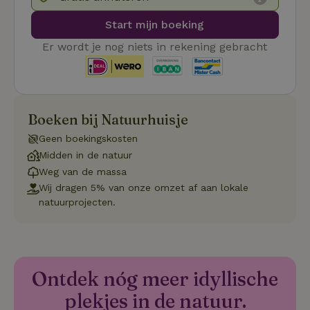
voorkeur
gebruike
betrekkin
Start mijn boeking
gebruik v
op de web
Er wordt je nog niets in rekening gebracht
onthoude
CookieScriptConsent
CookieScript
4 weken 2
Deze coo
.natuurhuisje.nl
dagen
gebruikt 
Cookie-S
service 
cookievo
Boeken bij Natuurhuisje
van bezo
onthoude
Geen boekingskosten
cookie-b
Cookie-Sc
Google
Midden in de natuur
noodzake
Privacy Policy
correct t
Weg van de massa
Wij dragen 5% van onze omzet af aan lokale
sqzl_session_id
.natuurhuisje.nl
29 minuten
Dit cooki
53
gebruikt
natuurprojecten.
seconden
gebruiker
onderhou
de webse
waardoor
consisten
efficiënte
gebruiker
Ontdek nóg meer idyllische
kan biede
paginabe
plekjes in de natuur.
sessies.