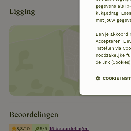
gegevens als ip-
Ligging
klikgedrag. Lees
met jouw gegev
Ben je akkoord 
Accepteren. Lie
instellen via Co
noodzakelijke f
Toon 
de link (Cookies
COOKIE INS
Strikt
noodzakelijk
Beoordelingen
8,8/10
5/5
15 beoordelingen