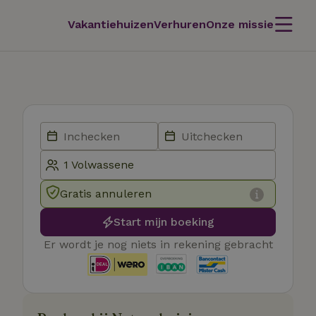
Vakantiehuizen
Verhuren
Onze missie
Gratis annuleren
Start mijn boeking
Er wordt je nog niets in rekening gebracht