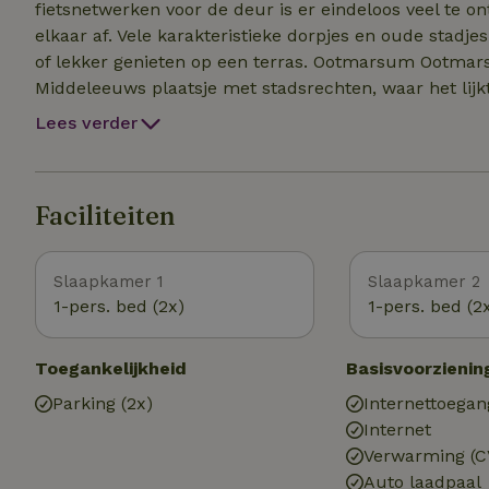
fietsnetwerken voor de deur is er eindeloos veel te 
elkaar af. Vele karakteristieke dorpjes en oude stadje
of lekker genieten op een terras. Ootmarsum Ootmars
Middeleeuws plaatsje met stadsrechten, waar het lijkt
over de kinderkopjes van de kleine straatjes geniete
Lees verder
oude waterputten. Staatsbosbeheer organiseert ieder
Hoeve, met iedere week een ander thema. Het Springen
smalle beekjes midden in het bos zorgen voor een rom
Faciliteiten
hooilanden, heide en historische boerderijen maken h
Slaapkamer 1
Slaapkamer 2
1-pers. bed (2x)
1-pers. bed (2
Toegankelijkheid
Basisvoorzienin
Parking (2x)
Internettoegan
Internet
Verwarming (C
Auto laadpaal