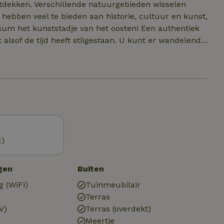
ontdekken. Verschillende natuurgebieden wisselen
s hebben veel te bieden aan historie, cultuur en kunst,
um het kunststadje van het oosten! Een authentiek
 alsof de tijd heeft stilgestaan. U kunt er wandelend
n van de perfect onderhouden vakwerkhuisjes en de
e dinsdagavond een excursie vanaf het erf van de
dal. Schilderachtige kwelvijvers, watervalletjes en
antische aanblik. Heuvels, weilanden, meertjes,
et plaatje compleet.
x)
gen
Buiten
g (WiFi)
Tuinmeubilair
Terras
V)
Terras (overdekt)
Meertje