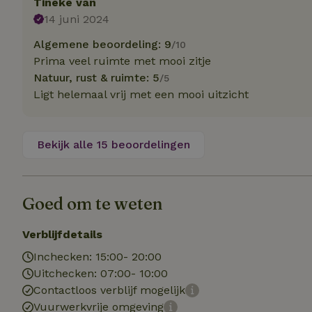
Tineke van
Naam
Naam
Naam
14 juni 2024
sqzllocal
_nhft_booking-wi
Naam
_ttp
Algemene beoordeling: 9
/10
_nhftconstraint_t
uid
Prima veel ruimte met mooi zitje
_nhftconstraint_h
Natuur, rust & ruimte: 5
/5
_nhft_eu-rental-r
Ligt helemaal vrij met een mooi uitzicht
_nhftconstraint_
_ttp
onboarding
_nhftconstraint_
nh_experiments
ttcsid_D3OACIBC
_nhft_translation
Bekijk alle 15 beoordelingen
_nhftconstraint_e
_ga
IDE
_nhftconstraint_r
FPAU
_nhft_wizard-en
Goed om te weten
uet_vid
MUID
_nhft_house-relev
Verblijfdetails
_ga_JRK1QL37RY
_nhftconstraint_
_nhft_search-gro
Inchecken: 15:00- 20:00
locations
_nhft_tourist-tax
Uitchecken: 07:00- 10:00
_nhft_recently-vi
Contactloos verblijf mogelijk
_nhftconstraint_t
_pin_unauth
Vuurwerkvrije omgeving