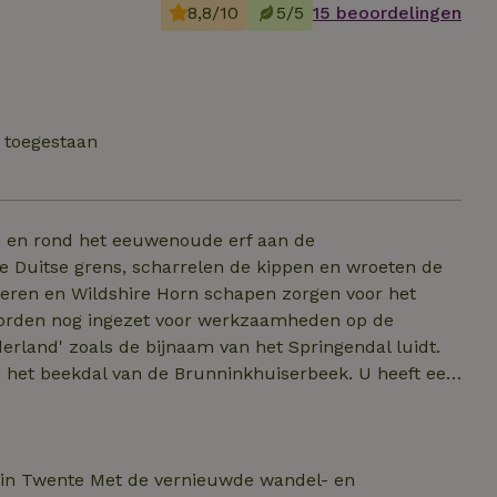
8,8/10
5/5
15 beoordelingen
t toegestaan
p en rond het eeuwenoude erf aan de
 Duitse grens, scharrelen de kippen en wroeten de
eren en Wildshire Horn schapen zorgen voor het
orden nog ingezet voor werkzaamheden op de
erland' zoals de bijnaam van het Springendal luidt.
n het beekdal van de Brunninkhuiserbeek. U heeft een
het ons erf is er genoeg te beleven. Rit met paard en
Elke dag vers ontbijt Verse koffie met gebak of
svijver schommel en zandbak Kinderboerderij,
en gratis geleend worden bootcamp 3 keer per week
 in Twente Met de vernieuwde wandel- en