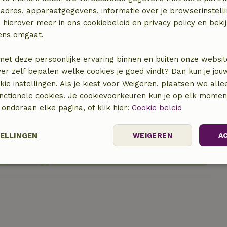
adres, apparaatgegevens, informatie over je browserinstelli
 hierover meer in ons cookiebeleid en privacy policy en beki
ens omgaat.
met deze persoonlijke ervaring binnen en buiten onze websit
ver zelf bepalen welke cookies je goed vindt? Dan kun je jo
okie instellingen. Als je kiest voor Weigeren, plaatsen we alle
unctionele cookies. Je cookievoorkeuren kun je op elk mome
locatie
) onderaan elke pagina, of klik hier:
Cookie beleid
TELLINGEN
WEIGEREN
A
Prestatie
Targeting
Functioneel