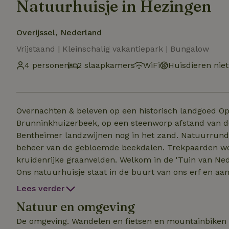
Natuurhuisje in Hezingen
Overijssel, Nederland
Vrijstaand | Kleinschalig vakantiepark | Bungalow
4 personen
2 slaapkamers
WiFi
Huisdieren nie
Overnachten & beleven op een historisch landgoed O
Brunninkhuizerbeek, op een steenworp afstand van de
Bentheimer landzwijnen nog in het zand. Natuurrund
beheer van de gebloemde beekdalen. Trekpaarden w
kruidenrijke graanvelden. Welkom in de 'Tuin van Ned
Ons natuurhuisje staat in de buurt van ons erf en aa
prachtig vrij uitzicht over het oeroude landschap. Op 
Lees verder
wagen Bibliotheek Twee keer per week aanschuiftafel 
Natuur en omgeving
andere dranken verkrijgbaar. Jeu de boules banen Vi
kinderen kunnen mee helpen bij voeren spellen kunn
De omgeving. Wandelen en fietsen en mountainbiken