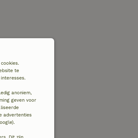
 cookies.
ebsite te
interesses.
ledig anoniem,
mming geven voor
liseerde
e advertenties
oogle).
. Dit zijn