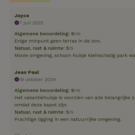
Strik
Joyce
7 juli 2025
Strikt noodzakelijk
accountbeheer. De w
Algemene beoordeling: 9
/10
Naam
Enige minpunt geen terras in de zon.
Natuur, rust & ruimte: 5
/5
_tt_enable_cookie
Mooie omgeving, schoon huisje kleinschalig park wa
CookieScriptCons
Jean Paul
18 oktober 2024
sqzl_session_id
Algemene beoordeling: 9
/10
Het vakantiehuisje is voorzien van alle belangrijk
omdat deze kapot zijn.
_pinterest_ct_ua
Natuur, rust & ruimte: 5
/5
Prachtige ligging in een natuurrijke omgeving.