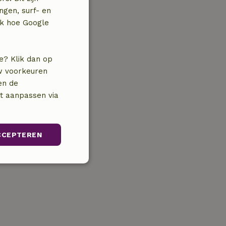
ngen, surf- en
jk hoe Google
e? Klik dan op
uw voorkeuren
en de
nt aanpassen via
CCEPTEREN
Niet-
geclassificeerd