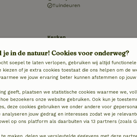
Tuindeuren
Keuken
Keuken
d je in de natuur! Cookies voor onderweg?
)
Afwasmachine
n
Koel-/vriescombinatie
cht soepel te laten verlopen, gebruiken wij altijd functionele
 kiezen of je extra cookies toestaat die ons helpen om de w
aarmee we jouw ervaring beter kunnen afstemmen op jouw 
ing geeft, plaatsen we statistische cookies waarmee we, vol
 in hoe bezoekers onze website gebruiken. Ook kun je toeste
elijk)
es, deze cookies gebruiken we onder andere voor gepersona
e analyseren jouw gedrag en interesses zodat we je relevant
elijk)
wel op ons platform als daarbuiten via 13 partners (zoals G
 te maken, delen we versleutelde gegevens met deze partners