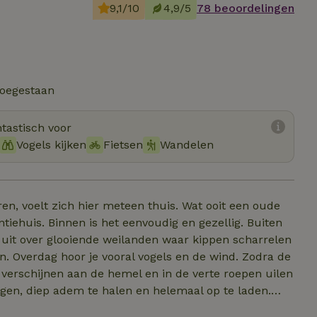
9,1/10
4,9/5
78 beoordelingen
toegestaan
tastisch voor
Vogels kijken
Fietsen
Wandelen
ren, voelt zich hier meteen thuis. Wat ooit een oude
ntiehuis. Binnen is het eenvoudig en gezellig. Buiten
k je uit over glooiende weilanden waar kippen scharrelen
. Overdag hoor je vooral vogels en de wind. Zodra de
 verschijnen aan de hemel en in de verte roepen uilen
ragen, diep adem te halen en helemaal op te laden.
 zandbak, schommel en glijbaan. Er zijn WIFI en