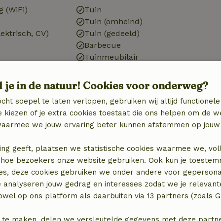
g (WiFi)
Tuin
Tuin (omheind)
ektrisch, CV)
Tuin (gedeeld)
Barbecue
Tuinmeubilair
Terras
Tuindeuren
d je in de natuur! Cookies voor onderweg?
cht soepel te laten verlopen, gebruiken wij altijd functionele
Keuken
 kiezen of je extra cookies toestaat die ons helpen om de w
Keuken
aarmee we jouw ervaring beter kunnen afstemmen op jouw 
)
Koel-/vriescombinatie
Oven
ing geeft, plaatsen we statistische cookies waarmee we, vol
n
Gasfornuis
 in hoe bezoekers onze website gebruiken. Ook kun je toeste
es, deze cookies gebruiken we onder andere voor gepersona
e analyseren jouw gedrag en interesses zodat we je relevant
wel op ons platform als daarbuiten via 13 partners (zoals G
 te maken, delen we versleutelde gegevens met deze partners