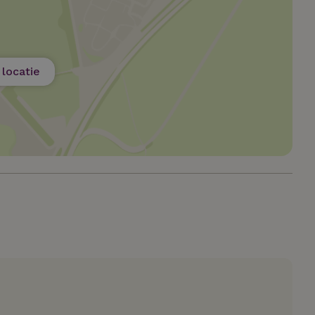
t noodzakelijk
Prestatie
Targeting
Functioneel
Niet-geclassif
e cookies maken de kernfunctionaliteiten van de website mogelijk, zoals gebru
ebsite kan niet goed worden gebruikt zonder de strikt noodzakelijke cookies.
locatie
Aanbieder
/
Vervaldatum
Omschrijving
Domein
.natuurhuisje.nl
2 maanden
Deze cookie wordt gebruikt om de vo
4 weken
gebruiker met betrekking tot het gebr
de website te onthouden.
ent
CookieScript
4 weken 2
Deze cookie wordt gebruikt door de C
.natuurhuisje.nl
dagen
service om de cookievoorkeuren van 
onthouden. De cookie-banner van Coo
noodzakelijk om correct te werken.
.natuurhuisje.nl
29 minuten
Dit cookie wordt gebruikt om een gebr
53
onderhouden door de webserver, waa
seconden
consistente en efficiënte gebruikerse
bieden tijdens paginabezoeken en sess
Google Privacy Policy
Pinterest Inc.
1 jaar
Deze cookie wordt geplaatst in relatie 
.ct.pinterest.com
Marketing