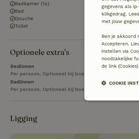
Badkamer (1x)
Wasmachine
gegevens als ip-
Bad
klikgedrag. Lees
Douche
met jouw gegev
Toilet
Ben je akkoord 
Accepteren. Lie
Optionele extra's
instellen via Co
noodzakelijke f
Bedlinnen
de link (Cookies
Per persoon, Optioneel bij boeking
Badlinnen
COOKIE INS
Per persoon, Optioneel bij boeking
Strikt
noodzakelijk
Ligging