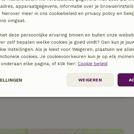
adres, apparaatgegevens, informatie over je browserinstelli
 hierover meer in ons cookiebeleid en privacy policy en beki
ens omgaat.
met deze persoonlijke ervaring binnen en buiten onze websit
ver zelf bepalen welke cookies je goed vindt? Dan kun je jo
okie instellingen. Als je kiest voor Weigeren, plaatsen we alle
unctionele cookies. Je cookievoorkeuren kun je op elk mome
) onderaan elke pagina, of klik hier:
Cookie beleid
€ 4,00
€ 4,00
TELLINGEN
WEIGEREN
A
Prestatie
Targeting
Functioneel