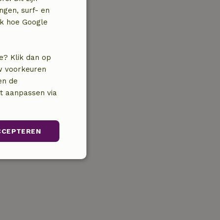
ngen, surf- en
jk hoe Google
e? Klik dan op
uw voorkeuren
en de
nt aanpassen via
CCEPTEREN
Niet-
geclassificeerd