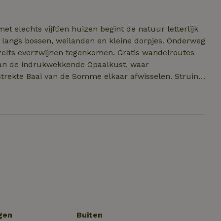
n 2-persoons opklapbed (140×190 cm) en een 1-
ide staan twee eenpersoonsbedden. Femke verzorgt
es langs bossen, weilanden en kleine dorpjes. Onderweg
 zelfs everzwijnen tegenkomen. Gratis wandelroutes
e aan de indrukwekkende Opaalkust, waar
estrekte Baai van de Somme elkaar afwisselen. Struin
onden bij Le Hourdel of geniet van duizenden vogels
 tips voor markten, brocantes, restaurants en
 het mooiste uitje gewoon is: blijven zitten, luisteren
erschijnen.
gen
Buiten