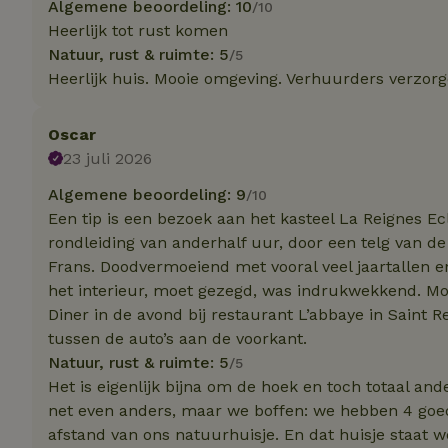
Algemene beoordeling: 10
Naam
Naam
/10
Naam
Heerlijk tot rust komen
sqzllocal
_nhft_booking-wi
Naam
_ttp
Natuur, rust & ruimte: 5
/5
_nhftconstraint_t
Heerlijk huis. Mooie omgeving. Verhuurders verzorge
uid
_nhftconstraint_h
_nhft_eu-rental-r
Oscar
_nhftconstraint_
_ttp
onboarding
_nhftconstraint_
23 juli 2026
nh_experiments
ttcsid_D3OACIBC
_nhft_translation
Algemene beoordeling: 9
/10
_nhftconstraint_e
Een tip is een bezoek aan het kasteel La Reignes E
_ga
IDE
_nhftconstraint_r
rondleiding van anderhalf uur, door een telg van de 
FPAU
Frans. Doodvermoeiend met vooral veel jaartallen 
_nhft_wizard-en
het interieur, moet gezegd, was indrukwekkend. Mo
uet_vid
Diner in de avond bij restaurant L’abbaye in Saint R
MUID
_nhft_house-relev
tussen de auto’s aan de voorkant.
_ga_JRK1QL37RY
_nhftconstraint_
Natuur, rust & ruimte: 5
_nhft_search-gro
/5
locations
_nhft_tourist-tax
Het is eigenlijk bijna om de hoek en toch totaal and
net even anders, maar we boffen: we hebben 4 goe
_nhft_recently-vi
_nhftconstraint_t
afstand van ons natuurhuisje. En dat huisje staat we
_pin_unauth