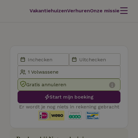
Vakantiehuizen
Verhuren
Onze missie
Gratis annuleren
Start mijn boeking
Er wordt je nog niets in rekening gebracht