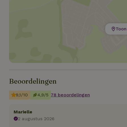
Strik
Strikt noodzakelijk
accountbeheer. De w
Toon 
Naam
_tt_enable_cookie
CookieScriptCons
Beoordelingen
sqzl_session_id
9,1/10
4,9/5
78 beoordelingen
_pinterest_ct_ua
Marielle
2 augustus 2026