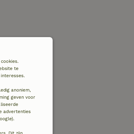
 cookies.
ebsite te
interesses.
ledig anoniem,
mming geven voor
liseerde
e advertenties
oogle).
. Dit zijn