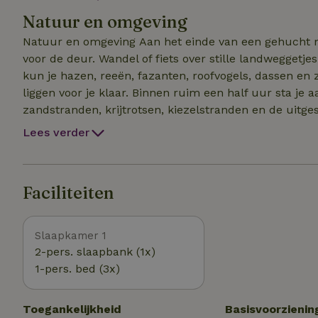
Chromecast (Netflix, NLZIET e.d.). Beneden staan ee
Natuur en omgeving
persoons opklapbed/stoel (70×185 cm). Op de open v
keramiekworkshops voor kinderen en volwassenen.
Natuur en omgeving Aan het einde van een gehucht met slechts vijftien huizen begint de natuur letterlijk
voor de deur. Wandel of fiets over stille landweggetj
kun je hazen, reeën, fazanten, roofvogels, dassen en
liggen voor je klaar. Binnen ruim een half uur sta j
zandstranden, krijtrotsen, kiezelstranden en de uitg
door Le Crotoy of Saint-Valery-sur-Somme, spot zeeh
Lees verder
in natuurgebied Marquenterre. Op 5 km ligt Auxi-le-Château met winkels, terrasjes en alle voorzieningen.
In het huis vind je bovendien een uitgebreide map vol
bijzondere uitstapjes. Maar misschien ontdek je wel dat
Faciliteiten
naar de stilte en kijken hoe de sterren één voor één v
Slaapkamer 1
2-pers. slaapbank (1x)
1-pers. bed (3x)
Toegankelijkheid
Basisvoorzienin