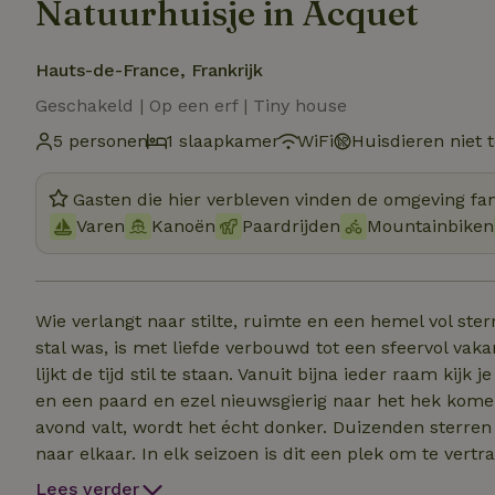
Natuurhuisje in Acquet
Hauts-de-France, Frankrijk
Geschakeld | Op een erf | Tiny house
5 personen
1 slaapkamer
WiFi
Huisdieren niet 
Gasten die hier verbleven vinden de omgeving fan
Varen
Kanoën
Paardrijden
Mountainbiken
Wie verlangt naar stilte, ruimte en een hemel vol ster
stal was, is met liefde verbouwd tot een sfeervol vaka
lijkt de tijd stil te staan. Vanuit bijna ieder raam kij
en een paard en ezel nieuwsgierig naar het hek komen
avond valt, wordt het écht donker. Duizenden sterren
naar elkaar. In elk seizoen is dit een plek om te vert
Kinderen hebben alle ruimte in de omheinde tuin met
Lees verder