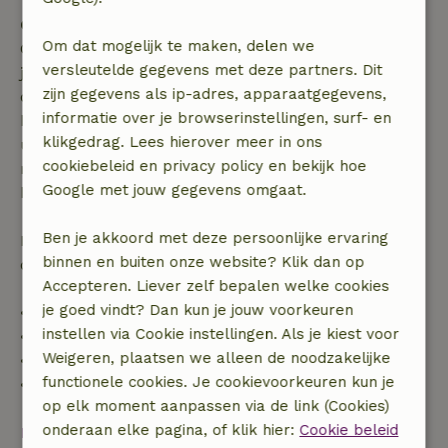
Gratis annuleren binnen 7 dagen
Om dat mogelijk te maken, delen we
Gratis annuleren binnen 7 dagen na bevestiging van
versleutelde gegevens met deze partners. Dit
je boeking, bij een boekingsaanvraag meer dan 28
zijn gegevens als ip-adres, apparaatgegevens,
dagen voor aanvang. Bij een boeking met aanvang
informatie over je browserinstellingen, surf- en
binnen 28 dagen geldt gratis annuleren binnen 24
klikgedrag. Lees hierover meer in ons
uur. Bij annulering binnen gestelde periode heb je
cookiebeleid en privacy policy en bekijk hoe
recht op volledige terugbetaling van het
Google met jouw gegevens omgaat.
boekingsbedrag.
Ben je akkoord met deze persoonlijke ervaring
Daarna krijg je een deel van de reissom en 100% van
binnen en buiten onze website? Klik dan op
de borg terugbetaald:
Accepteren. Liever zelf bepalen welke cookies
je goed vindt? Dan kun je jouw voorkeuren
• tot 42 dagen voor aankomst: 70% terugbetaald
instellen via Cookie instellingen. Als je kiest voor
• 42–28 dagen voor aankomst: 40% terugbetaald
Weigeren, plaatsen we alleen de noodzakelijke
• 28 dagen tot de aankomstdag: 10% terugbetaald
functionele cookies. Je cookievoorkeuren kun je
• op de aankomstdag of later: geen terugbetaling
op elk moment aanpassen via de link (Cookies)
onderaan elke pagina, of klik hier:
Cookie beleid
Bekijk alles