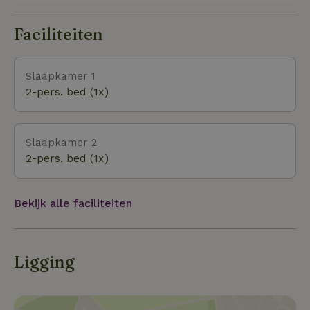
voorzieningen (apotheek, restaurant,
kruidenierswinkel, bakkerij.) Het is mogelijk om
Faciliteiten
direct vanuit het huis te gaan wandelen en te
genieten van de omliggende natuur.
Slaapkamer 1
2-pers. bed (1x)
Slaapkamer 2
2-pers. bed (1x)
Bekijk alle faciliteiten
Ligging