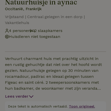
Natuurhuisje in aynac
Occitanië, Frankrijk
Vrijstaand | Centraal gelegen in een dorp |
Vakantiehuis
4 personen
2 slaapkamers
Huisdieren niet toegestaan
Verhuurt charmant huis met prachtig uitzicht in
een rustig gehuchtje dat niet over het hoofd wordt
gezien. Natuurhuisje gelegen op 30 minuten van
rocamadour, padirac en ideaal gelegen tussen
Figeac en saint céré. 2 tweepersoonskamers met
hun badkamer, de woonkamer met zijn veranda
biedt u een panorama en een 180 ° open uitzicht op
Lees verder
een prachtig landschap. Het huis is gelegen in het
gehucht Lacoste, op 5 minuten met de auto van alle
Deze tekst is automatisch vertaald.
Toon origineel.