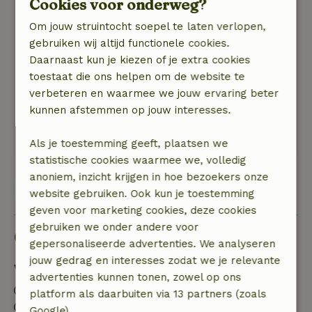
Cookies voor onderweg?
was. Bij het huisje ook een prachtige
bloementuin, wat bijdroeg aan de sfeer.
Om jouw struintocht soepel te laten verlopen,
Onze hond moest wel aangelijnd, want geen
gebruiken wij altijd functionele cookies.
omheinde tuin, wel genoeg ruimte om rond te
Daarnaast kun je kiezen of je extra cookies
snuffelen.
toestaat die ons helpen om de website te
Natuur, rust & ruimte: 5
/5
verbeteren en waarmee we jouw ervaring beter
Voldoende rust, ruimte (voornamelijk buiten),
kunnen afstemmen op jouw interesses.
prachtig uitzicht vanaf het terras en geweldige
natuurbeleving
Als je toestemming geeft, plaatsen we
statistische cookies waarmee we, volledig
anoniem, inzicht krijgen in hoe bezoekers onze
Bekijk alle 2 beoordelingen
website gebruiken. Ook kun je toestemming
geven voor marketing cookies, deze cookies
gebruiken we onder andere voor
Goed om te weten
gepersonaliseerde advertenties. We analyseren
jouw gedrag en interesses zodat we je relevante
Verblijfdetails
advertenties kunnen tonen, zowel op ons
Inchecken: 16:00- 22:00
platform als daarbuiten via 13 partners (zoals
Uitchecken: 07:00- 11:00
Google).