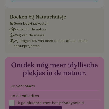
van de website mogelijk, zoals gebruikersaanmelding en
accountbeheer. De website kan niet goed worden gebruikt
zonder de strikt noodzakelijke cookies.
Aanbieder
/
Boeken bij Natuurhuisje
Naam
Vervaldatum
Omschrij
Domein
Geen boekingskosten
_tt_enable_cookie
.natuurhuisje.nl
2 maanden
Deze coo
Midden in de natuur
4 weken
gebruikt
voorkeur
Weg van de massa
gebruike
betrekkin
Wij dragen 5% van onze omzet af aan lokale
gebruik v
natuurprojecten.
op de web
onthoude
CookieScriptConsent
CookieScript
4 weken 2
Deze coo
.natuurhuisje.nl
dagen
gebruikt 
Ontdek nóg meer idyllische
Cookie-S
service 
plekjes in de natuur.
cookievo
van bezo
onthoude
cookie-b
Cookie-Sc
Google
Je voornaam
noodzake
Privacy Policy
correct t
Je e-mailadres
sqzl_session_id
.natuurhuisje.nl
29 minuten
Dit cooki
53
gebruikt
Ik ga akkoord met het
privacybeleid
.
seconden
gebruiker
onderhou