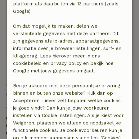
platform als daarbuiten via 13 partners (zoals
Wat ons betreft stonden er wel heel veel
Google).
spulletjes in. Dat maakt het wat vol en
onoverzichtelijk. Ook konden we daardoor onze
Om dat mogelijk te maken, delen we
eigen spullen niet goed kwijt.
versleutelde gegevens met deze partners. Dit
Natuur, rust & ruimte: 5
/5
zijn gegevens als ip-adres, apparaatgegevens,
Mooi huisje helemaal bovenaan het park.
informatie over je browserinstellingen, surf- en
Prachtig uitzicht en heerlijk rustig
klikgedrag. Lees hierover meer in ons
cookiebeleid en privacy policy en bekijk hoe
Google met jouw gegevens omgaat.
Bekijk alle 3 beoordelingen
Ben je akkoord met deze persoonlijke ervaring
Goed om te weten
binnen en buiten onze website? Klik dan op
Accepteren. Liever zelf bepalen welke cookies
Verblijfdetails
je goed vindt? Dan kun je jouw voorkeuren
instellen via Cookie instellingen. Als je kiest voor
Inchecken: 14:00- 19:00
Weigeren, plaatsen we alleen de noodzakelijke
Uitchecken: 07:00- 11:00
functionele cookies. Je cookievoorkeuren kun je
Contactloos verblijf mogelijk
op elk moment aanpassen via de link (Cookies)