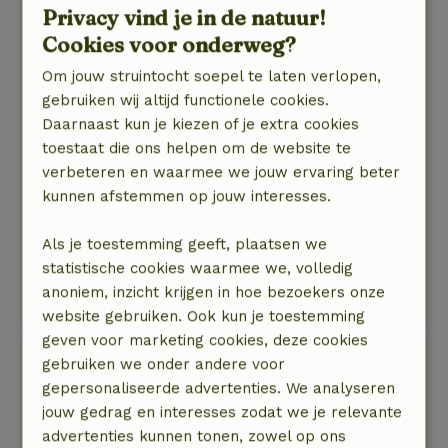
Privacy vind je in de natuur!
Het was een fantastische vakantie. Het mooiste
uitzicht met het meer, de tuin, de
Cookies voor onderweg?
schommelstoelen en de schommel, de kleine
Om jouw struintocht soepel te laten verlopen,
en grote details om het verblijf echt speciaal te
gebruiken wij altijd functionele cookies.
maken. Absolute rust, discrete en vriendelijke
Daarnaast kun je kiezen of je extra cookies
buren. Omdat we Esselunga-klanten zijn,
toestaat die ons helpen om de website te
komen de boodschappen gratis met de
verbeteren en waarmee we jouw ervaring beter
vrachtwagen recht voor het huis. Ruime
kunnen afstemmen op jouw interesses.
parkeergelegenheid voor de auto. Wandelingen
voor iedereen, in een maand hebben we er
Als je toestemming geeft, plaatsen we
tientallen gemaakt. Het buitenzwembad
statistische cookies waarmee we, volledig
heerlijk.
anoniem, inzicht krijgen in hoe bezoekers onze
Deze tekst is automatisch vertaald.
Toon origineel.
website gebruiken. Ook kun je toestemming
geven voor marketing cookies, deze cookies
Roselinde
gebruiken we onder andere voor
21 april 2024
gepersonaliseerde advertenties. We analyseren
jouw gedrag en interesses zodat we je relevante
Algemene beoordeling: 9
/10
advertenties kunnen tonen, zowel op ons
De plek was prachtig en het huisje erg mooi!