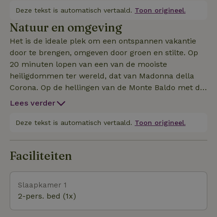
woonkamer met een slaapbank en een kleine
Deze tekst is automatisch vertaald.
Toon origineel.
keuken. Het biedt accommodatie voor een groot
Natuur en omgeving
gezin of twee/drie stellen. Ideaal voor gezinnen met
Het is de ideale plek om een ontspannen vakantie
kinderen en/of dieren, hoewel de tuin niet omheind
door te brengen, omgeven door groen en stilte. Op
is. Gelegen op 15 minuten rijden van het prachtige
20 minuten lopen van een van de mooiste
Gardameer en op 40 minuten rijden van de
heiligdommen ter wereld, dat van Madonna della
prachtige stad Verona.
Corona. Op de hellingen van de Monte Baldo met de
mogelijkheid om te wandelen en de Telegrafo
Lees verder
schuilplaats te bereiken op 2147mslm met een
prachtig uitzicht op het Gardameer beneden.
Deze tekst is automatisch vertaald.
Toon origineel.
Faciliteiten
Slaapkamer 1
2-pers. bed (1x)