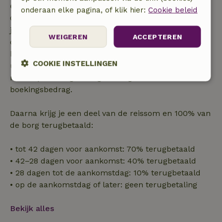
Gratis annuleren binnen 7 dagen
onderaan elke pagina, of klik hier:
Cookie beleid
Gratis annuleren binnen 7 dagen na bevestiging van
je boeking, bij een boekingsaanvraag meer dan 28
WEIGEREN
ACCEPTEREN
dagen voor aanvang. Bij een boeking met aanvang
binnen 28 dagen geldt gratis annuleren binnen 24
COOKIE INSTELLINGEN
uur. Bij annulering binnen gestelde periode heb je
recht op volledige terugbetaling van het
Strikt
Prestatie
Targeting
boekingsbedrag.
noodzakelijk
Daarna krijg je een deel van de reissom en 100% van
de borg terugbetaald:
Functioneel
Niet-geclassificeerd
• tot 42 dagen voor aankomst: 70% terugbetaald
• 42–28 dagen voor aankomst: 40% terugbetaald
• 28 dagen tot de aankomstdag: 10% terugbetaald
• op de aankomstdag of later: geen terugbetaling
Strikt noodzakelijk
Prestatie
Targeting
Bekijk alles
Functioneel
Niet-geclassificeerd