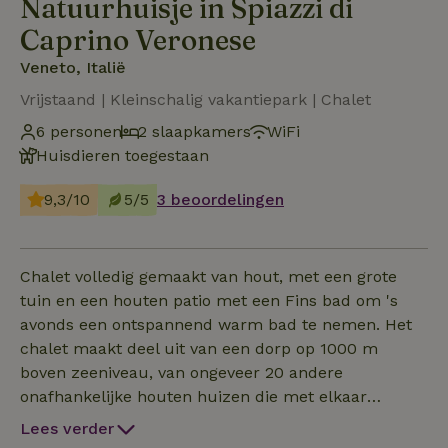
Natuurhuisje in Spiazzi di
Caprino Veronese
Veneto, Italië
Vrijstaand | Kleinschalig vakantiepark | Chalet
6 personen
2 slaapkamers
WiFi
Huisdieren toegestaan
9,3/10
5/5
3 beoordelingen
Chalet volledig gemaakt van hout, met een grote
tuin en een houten patio met een Fins bad om 's
avonds een ontspannend warm bad te nemen. Het
chalet maakt deel uit van een dorp op 1000 m
boven zeeniveau, van ongeveer 20 andere
onafhankelijke houten huizen die met elkaar
verbonden zijn door kleine weggetjes en trappen.
Lees verder
Het bestaat uit 2 tweepersoonsslaapkamers, een