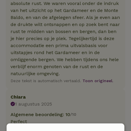
absolute rust. We waren vooral onder de indruk
van het uitzicht op het Gardameer en de Monte
Baldo, en van de afgelegen sfeer. Als je even aan
de drukte wilt ontsnappen en op zoek bent naar
rust te midden van bossen en bergen, dan ben
je hier precies op je plek. Tegelijkertijd is deze
accommodatie een prima uitvalsbasis voor
uitstapjes rond het Gardameer en in de
omliggende bergen. We hebben tijdens ons hele
verblijf enorm genoten van de rust en de
natuurlijke omgeving.
Deze tekst is automatisch vertaald.
Toon origineel.
Chiara
1 augustus 2025
Algemene beoordeling: 10
/10
Perfect
Natuur, rust & ruimte: 5
/5