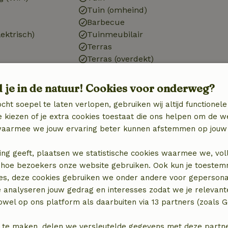
Tuin (omheind)
Barbecue
ektrisch)
Tuinmeubilair
Terras
Terras (overdekt)
Tuindeuren
d je in de natuur! Cookies voor onderweg?
Keuken
cht soepel te laten verlopen, gebruiken wij altijd functionele
Keuken
 kiezen of je extra cookies toestaat die ons helpen om de w
)
Afwasmachine
aarmee we jouw ervaring beter kunnen afstemmen op jouw 
n
Koel-/vriescombinatie
Gasfornuis
ing geeft, plaatsen we statistische cookies waarmee we, vol
 in hoe bezoekers onze website gebruiken. Ook kun je toeste
es, deze cookies gebruiken we onder andere voor gepersona
e analyseren jouw gedrag en interesses zodat we je relevant
wel op ons platform als daarbuiten via 13 partners (zoals G
 te maken, delen we versleutelde gegevens met deze partners