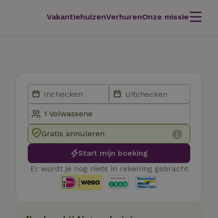
Vakantiehuizen
Verhuren
Onze missie
Gratis annuleren
Start mijn boeking
Er wordt je nog niets in rekening gebracht