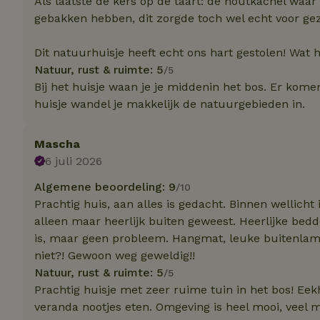
Als laatste de kers op de taart: de houtkachel waa
Naam
Naam
Naam
gebakken hebben, dit zorgde toch wel echt voor gez
sqzllocal
_nhft_booking-wi
Naam
_ttp
_nhftconstraint_t
Dit natuurhuisje heeft echt ons hart gestolen! Wat 
uid
_nhftconstraint_h
Natuur, rust & ruimte: 5
/5
Bij het huisje waan je je middenin het bos. Er komen
_nhft_eu-rental-r
_nhftconstraint_
_ttp
huisje wandel je makkelijk de natuurgebieden in.
onboarding
_nhftconstraint_
nh_experiments
ttcsid_D3OACIBC
_nhft_translation
Mascha
_nhftconstraint_e
_ga
6 juli 2026
IDE
_nhftconstraint_r
FPAU
Algemene beoordeling: 9
/10
_nhft_wizard-en
Prachtig huis, aan alles is gedacht. Binnen wellich
uet_vid
alleen maar heerlijk buiten geweest. Heerlijke be
MUID
_nhft_house-relev
is, maar geen probleem. Hangmat, leuke buitenlampje
_ga_JRK1QL37RY
_nhftconstraint_
niet?! Gewoon weg geweldig!!
_nhft_search-gro
locations
Natuur, rust & ruimte: 5
/5
_nhft_tourist-tax
Prachtig huisje met zeer ruime tuin in het bos! Ee
_nhft_recently-vi
_nhftconstraint_t
veranda nootjes eten. Omgeving is heel mooi, veel m
_pin_unauth