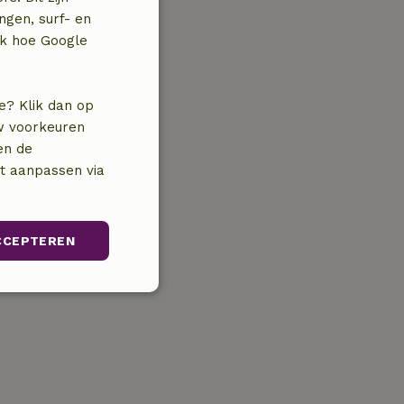
ngen, surf- en
jk hoe Google
e? Klik dan op
uw voorkeuren
en de
nt aanpassen via
CCEPTEREN
Niet-
geclassificeerd