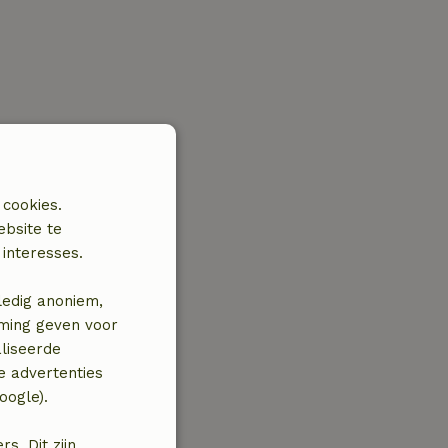
 cookies.
ebsite te
interesses.
ledig anoniem,
mming geven voor
liseerde
e advertenties
oogle).
. Dit zijn