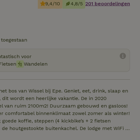
9,4/10
4,8/5
201 beoordelingen
 toegestaan
tastisch voor
Fietsen
Wandelen
het bos van Wissel bij Epe. Geniet, eet, drink, slaap en
, dit wordt een heerlijke vakantie. De in 2020
eel van ruim 2100m2! Duurzaam gebouwd en gasloos!
r comfortabel binnenklimaat zowel zomer als winter!
goede koffie, steppen (4 kickbike’s + 2 fietsen
 de houtgestookte buitenkachel. De lodge met WiFi (
jaar door genieten is van de natuur in al zijn