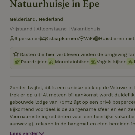
Natuurhuisje in Epe
Gelderland, Nederland
Vrijstaand | Alleenstaand | Vakantiehuis
6 personen
3 slaapkamers
WiFi
Huisdieren niet
Gasten die hier verbleven vinden de omgeving fan
Paardrijden
Mountainbiken
Vogels kijken
Zonder twijfel, dit is een unieke plek op de Veluwe in 
trek er op uit! Al meteen bij aankomst wordt duidelijk
gebouwde lodge van 75m2 ligt op een privé bosperc
Bijkomend voordeel is de aangename sfeer en een zee
Voornaamste ingrediënten voor een heerlijke vakantie; 
aanwezig), relaxen in de hangmat en eten bereiden in
geen tv) heeft een heerlijke veranda waar het het hele 
Lees verder