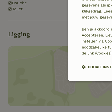
Douche
gegevens als ip-
Toilet
klikgedrag. Lees
met jouw gegev
Ben je akkoord 
Ligging
Accepteren. Lie
instellen via Co
noodzakelijke f
de link (Cookies
COOKIE INS
Toon 
Strikt
noodzakelijk