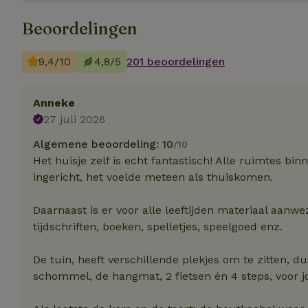
Beoordelingen
Strik
Strikt noodzakelijk
9,4/10
4,8/5
201 beoordelingen
accountbeheer. De w
Naam
Anneke
_tt_enable_cookie
27 juli 2026
Algemene beoordeling: 10
/10
CookieScriptCons
Het huisje zelf is echt fantastisch! Alle ruimtes bi
ingericht, het voelde meteen als thuiskomen.
sqzl_session_id
Daarnaast is er voor alle leeftijden materiaal aan
tijdschriften, boeken, spelletjes, speelgoed enz.
_pinterest_ct_ua
De tuin, heeft verschillende plekjes om te zitten, d
schommel, de hangmat, 2 fietsen én 4 steps, voor j