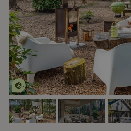
Dit natuurhuisje is eco-
vriendelijk
lees meer