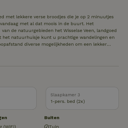
agnetron en koelkast met vriesvak. Op de begane
r. Op de slaapvide 2x 1 persoonsbedden. Hoe fijn
ed met lekkere verse broodjes die je op 2 minuutjes
wakker worden is dit, vanuit ieder raam uitzicht op het bos! Huisdier vrij.
 vandaag met al dat moois in de buurt. Het
nd van de natuurgebieden het Wisselse Veen, landgoed
 het natuurhuisje kunt u prachtige wandelingen en
loopafstand diverse mogelijkheden om een lekker
ngeveer 3km. Er zijn in de nabije omgeving veel
leis het Loo, Apenheul, Heerderstrand, Koningin
n nog veel meer! En natuurlijk de schitterende
n Apeldoorn liggen dichtbij. Epe kent een 100% wild
ontdek het zelf. Vandaag is jouw dag!
Slaapkamer 3
1-pers. bed (2x)
gen
Buiten
g (WiFi)
Tuin