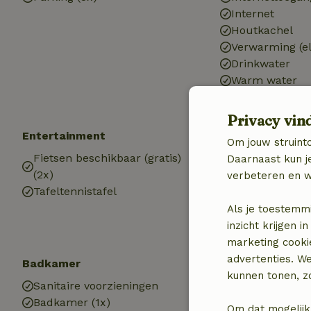
Internet
Houtkachel
Verwarming (el
Drinkwater
Warm water
Elektriciteit
Privacy vin
Entertainment
Kinderen
Om jouw struinto
Fietsen beschikbaar (gratis)
Kinderbed (1x)
Daarnaast kun je
(2x)
Kinderstoel (1x
verbeteren en w
Tafeltennistafel
Speeltoestelle
Speelweide
Als je toestemm
Trampoline
inzicht krijgen
marketing cooki
advertenties. W
Badkamer
kunnen tonen, zo
Sanitaire voorzieningen
Badkamer (1x)
Om dat mogelijk