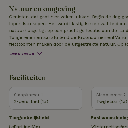
facetten. De keuken beschikt over een vaatwasser, m
Natuur en omgeving
grond 2 slaapkamers met boxsprings en luxe badkame
Genieten, dat gaat hier zeker lukken. Begin de dag go
lopen kan kopen. Het wordt lastig kiezen wat te doen
natuurhuisje ligt op een prachtige locatie aan de ra
Tongerenen en aansluitend de Kroondomeinen! Vanuit
fietstochten maken door de uitgestrekte natuur. Op 
hapje te eten. Het centrum van Epe bevindt zich op o
Lees verder
culturele en recreatieve activiteiten te doen zoals Pa
Julianatoren, de Veluwse Bron, kasteel Cannenburgh e
plaatsen zoals Vierhouten, Deventer, Elburg, Zwolle e
Faciliteiten
garantie. Ga mee op wildsafari met de boswachter of 
Slaapkamer 1
Slaapkamer 2
2-pers. bed (1x)
Twijfelaar (1x)
Toegankelijkheid
Basisvoorzienin
Parking (3x)
Internettoegan