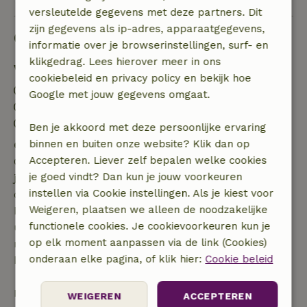
versleutelde gegevens met deze partners. Dit
zijn gegevens als ip-adres, apparaatgegevens,
Goed om te weten
informatie over je browserinstellingen, surf- en
klikgedrag. Lees hierover meer in ons
Verblijfdetails
cookiebeleid en privacy policy en bekijk hoe
Inchecken: 16:00- 22:00
Google met jouw gegevens omgaat.
Uitchecken: 07:00- 11:00
Contactloos verblijf mogelijk
Ben je akkoord met deze persoonlijke ervaring
binnen en buiten onze website? Klik dan op
Gratis annuleren binnen 7 dagen
Accepteren. Liever zelf bepalen welke cookies
Gratis annuleren binnen 7 dagen na bevestiging van
je goed vindt? Dan kun je jouw voorkeuren
je boeking, bij een boekingsaanvraag meer dan 28
instellen via Cookie instellingen. Als je kiest voor
dagen voor aanvang. Bij een boeking met aanvang
Weigeren, plaatsen we alleen de noodzakelijke
binnen 28 dagen geldt gratis annuleren binnen 24
functionele cookies. Je cookievoorkeuren kun je
uur. Bij annulering binnen gestelde periode heb je
op elk moment aanpassen via de link (Cookies)
recht op volledige terugbetaling van het
onderaan elke pagina, of klik hier:
Cookie beleid
boekingsbedrag.
Daarna krijg je een deel van de reissom en 100% van
WEIGEREN
ACCEPTEREN