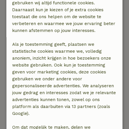
gebruiken wij altijd functionele cookies.
21 juli 2024
Daarnaast kun je kiezen of je extra cookies
Algemene beoordeling: 8
/10
toestaat die ons helpen om de website te
Het huisje voelt ruim. Vrijwel alles wat je nodigt
verbeteren en waarmee we jouw ervaring beter
hebt is aanwezig. Hele fijne douche. De bedden
kunnen afstemmen op jouw interesses.
waren wel wat aan de zachte kant en in de
grootste kamer waren twee eenpersoonsbedden
Als je toestemming geeft, plaatsen we
aan elkaar geschoven. Deze schoven echter bij
statistische cookies waarmee we, volledig
iedere draai weer uit elkaar. Communicatie met
anoniem, inzicht krijgen in hoe bezoekers onze
de eigenaren was vlot en prettig. Zou hier zeker
website gebruiken. Ook kun je toestemming
terugkomen.
geven voor marketing cookies, deze cookies
Natuur, rust & ruimte: 4
/5
gebruiken we onder andere voor
Het huisje staat op een rustig en mooi groen
gepersonaliseerde advertenties. We analyseren
park. De tuin heeft een natuurlijke omheining,
jouw gedrag en interesses zodat we je relevante
wat voor veel privacy zorgt. Mooie omgeving om
advertenties kunnen tonen, zowel op ons
doorheen te rijden/fietsen/wandelen.
platform als daarbuiten via 13 partners (zoals
Google).
Bekijk alle 65 beoordelingen
Om dat mogelijk te maken, delen we