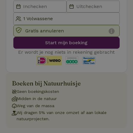
Aanbieder
/
Naam
Vervaldatum
Omschrij
Domein
_tt_enable_cookie
.natuurhuisje.nl
2 maanden
Deze coo
4 weken
gebruikt
voorkeur
gebruike
Gratis annuleren
betrekkin
gebruik v
op de web
Start mijn boeking
onthoude
Er wordt je nog niets in rekening gebracht
CookieScriptConsent
CookieScript
4 weken 2
Deze coo
.natuurhuisje.nl
dagen
gebruikt 
Cookie-S
service 
cookievo
van bezo
onthoude
Boeken bij Natuurhuisje
cookie-b
Cookie-Sc
Google
Geen boekingskosten
noodzake
Privacy Policy
correct t
Midden in de natuur
sqzl_session_id
.natuurhuisje.nl
29 minuten
Dit cooki
Weg van de massa
53
gebruikt
Wij dragen 5% van onze omzet af aan lokale
seconden
gebruiker
onderhou
natuurprojecten.
de webse
waardoor
consisten