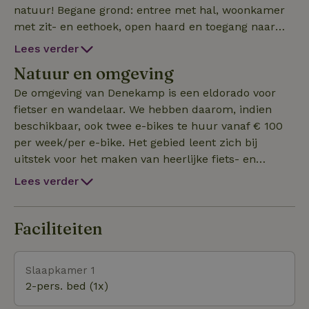
natuur! Begane grond: entree met hal, woonkamer
met zit- en eethoek, open haard en toegang naar
het terras, open keuken, drie slaapkamers,
Lees verder
badkamer met douche, toilet en wastafel. Het park
Natuur en omgeving
is gelegen in een landelijke omgeving nabij de Duitse
grens en nabij steden zoals Ootmarsum en
De omgeving van Denekamp is een eldorado voor
Nordhorn. Vanuit hier zijn er diverse wandel- en
fietser en wandelaar. We hebben daarom, indien
fietsroutes. Het park zelf heeft diverse
beschikbaar, ook twee e-bikes te huur vanaf € 100
voorzieningen, zoals een uitstekend restaurant met
per week/per e-bike. Het gebied leent zich bij
binnen- en buitenspeelplaats, verschillende sport-
uitstek voor het maken van heerlijke fiets- en
en recreatieactiviteiten en een visvijver op 200
wandeltochten. Het afwisselende
Lees verder
meter vanaf de bungalow. Huisdieren zijn NIET
coulissenlandschap, de prachtige natuurgebieden,
toegestaan. Geen arbeidsmigranten!!
uitgestrekte bossen met kabbelende beekjes en de
meanderende Dinkel nodigen je hiervoor van harte uit.
Faciliteiten
Slaapkamer 1
2-pers. bed (1x)