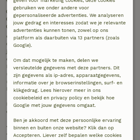
geven voor marketing cookies, deze cookies
Verblijfdetails
gebruiken we onder andere voor
Inchecken: 16:00- 18:00
gepersonaliseerde advertenties. We analyseren
Uitchecken: 07:00- 10:30
jouw gedrag en interesses zodat we je relevante
Contactloos verblijf mogelijk
advertenties kunnen tonen, zowel op ons
Gratis annuleren binnen 7 dagen
platform als daarbuiten via 13 partners (zoals
Gratis annuleren binnen 7 dagen na bevestiging van
Google).
je boeking, bij een boekingsaanvraag meer dan 28
dagen voor aanvang. Bij een boeking met aanvang
Om dat mogelijk te maken, delen we
binnen 28 dagen geldt gratis annuleren binnen 24
versleutelde gegevens met deze partners. Dit
uur. Bij annulering binnen gestelde periode heb je
zijn gegevens als ip-adres, apparaatgegevens,
recht op volledige terugbetaling van het
informatie over je browserinstellingen, surf- en
boekingsbedrag.
klikgedrag. Lees hierover meer in ons
cookiebeleid en privacy policy en bekijk hoe
Daarna krijg je een deel van de reissom en 100% van
Google met jouw gegevens omgaat.
de borg terugbetaald:
Ben je akkoord met deze persoonlijke ervaring
• tot 42 dagen voor aankomst: 70% terugbetaald
binnen en buiten onze website? Klik dan op
• 42–28 dagen voor aankomst: 40% terugbetaald
Accepteren. Liever zelf bepalen welke cookies