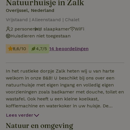
Natuurhuisje in Zalk
Overijssel, Nederland
Vrijstaand | Alleenstaand | Chalet
2 personen
1 slaapkamer
WiFi
Huisdieren niet toegestaan
8,6/10
4,7/5
14 beoordelingen
In het rustieke dorpje Zalk heten wij u van harte
welkom in onze B&B! U beschikt bij ons over een
natuurhuisje met eigen ingang en volledig eigen
voorzieningen zoals badkamer met douche, toilet en
wastafel. Ook heeft u een kleine koelkast,
koffiemachine en waterkoker in uw huisje. De
kamer is gezellig en warm ingericht en u heeft vrij
Lees verder
uitzicht over de natuur! De wifi is gratis en er is ook
Natuur en omgeving
een flatscreen aanwezig. Uw natuurhuisje heeft een