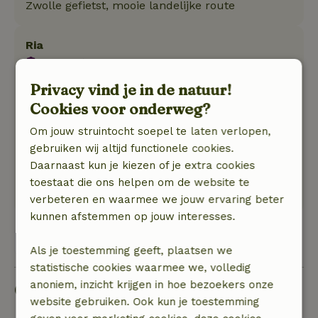
Zwolle gefietst, mooie landelijke route
Ria
22 maart 2024
Privacy vind je in de natuur!
Algemene beoordeling: 8
/10
Heerlijk knus huisje, echt gelijk een gevoel van
Cookies voor onderweg?
thuiskomen na een fiets of wandeltocht.
Om jouw struintocht soepel te laten verlopen,
Natuur, rust & ruimte: 5
/5
gebruiken wij altijd functionele cookies.
prachtige tochtjes langs de IJssel. Op de dijk
Daarnaast kun je kiezen of je extra cookies
fietsen met aan de ene kant de rivier en de
toestaat die ons helpen om de website te
andere kant de uitgestrekte polder.
verbeteren en waarmee we jouw ervaring beter
kunnen afstemmen op jouw interesses.
Bekijk alle 14 beoordelingen
Als je toestemming geeft, plaatsen we
statistische cookies waarmee we, volledig
anoniem, inzicht krijgen in hoe bezoekers onze
Goed om te weten
website gebruiken. Ook kun je toestemming