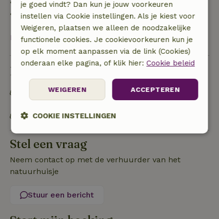
• 28 dagen tot de aankomstdag: 10% terugbetaald
je goed vindt? Dan kun je jouw voorkeuren
• op de aankomstdag of later: geen terugbetaling
instellen via Cookie instellingen. Als je kiest voor
Weigeren, plaatsen we alleen de noodzakelijke
Bekijk alles
functionele cookies. Je cookievoorkeuren kun je
op elk moment aanpassen via de link (Cookies)
onderaan elke pagina, of klik hier:
Cookie beleid
Duurzaamheid
WEIGEREN
ACCEPTEREN
Off grid of voorzien van 100% hernieuwbare
energie
OV gelegenheid op maximaal 1 kilometer
COOKIE INSTELLINGEN
Strikt
Prestatie
Targeting
Stel een vraag
noodzakelijk
Neem contact op met de verhuurder van het
natuurhuisje
Functioneel
Niet-geclassificeerd
Stuur een bericht