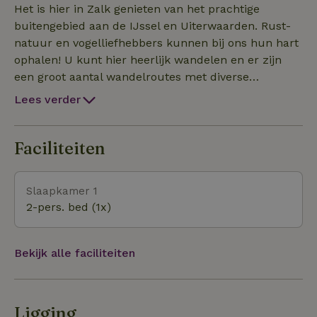
eigen terras waar u met mooi weer lekker kunt vertoev
Het is hier in Zalk genieten van het prachtige
buitengebied aan de IJssel en Uiterwaarden. Rust-
natuur en vogelliefhebbers kunnen bij ons hun hart
ophalen! U kunt hier heerlijk wandelen en er zijn
een groot aantal wandelroutes met diverse
afstanden. Zalk beschikt over een restaurant en
Lees verder
cafetaria (de Oase) waar heerlijke streek gerechten
geserveerd worden. Kampen,Hattem en Zwolle
bevinden zich op ca 5 kilometer vanaf Zalk en zijn
Faciliteiten
makkelijk te bereiken. Zalk heeft tevens een
veerdienst en deze brengt u met fiets naar Zwolle
Slaapkamer 1
en omgeving.
2-pers. bed (1x)
Bekijk alle faciliteiten
Ligging