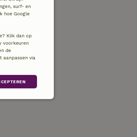
ngen, surf- en
jk hoe Google
e? Klik dan op
uw voorkeuren
en de
nt aanpassen via
CCEPTEREN
Niet-
geclassificeerd