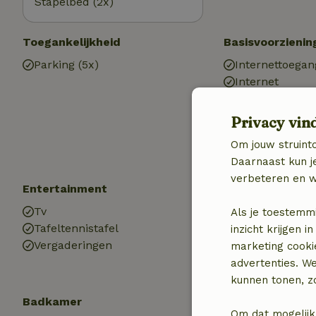
Stapelbed (2x)
Toegankelijkheid
Basisvoorzienin
Parking (5x)
Internettoegan
Internet
Verwarming (C
Drinkwater
Privacy vin
Warm water
Om jouw struinto
Elektriciteit
Daarnaast kun je
verbeteren en w
Entertainment
Kinderen
Tv
Kinderbed (2x)
Als je toestemm
Tafeltennistafel
Kinderstoel (2x
inzicht krijgen
Vergaderingen
Speelweide
marketing cooki
advertenties. W
kunnen tonen, zo
Badkamer
Om dat mogelijk