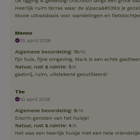
De ligging is geweldig! Ofschoon langs een grote ba
Naam
Naam
Naam
Heerlijk ruim terras waar de alpaca&#039;s je gez
sqzllocal
_nhft_booking-wi
Naam
Mooie uitvalsbasis voor wandelingen en fietstochtje
_ttp
_nhftconstraint_t
uid
_nhftconstraint_h
Menno
_nhft_eu-rental-r
25 april 2026
_nhftconstraint_
_ttp
onboarding
_nhftconstraint_
Algemene beoordeling: 10
/10
nh_experiments
ttcsid_D3OACIBC
fijn huis, fijne omgeving, Mark is een echte gasthee
_nhft_translation
_nhftconstraint_e
Natuur, rust & ruimte: 5
/5
_ga
IDE
gastvrij, ruim, uitstekend geoutilleerd!
_nhftconstraint_r
FPAU
_nhft_wizard-en
Tim
uet_vid
10 april 2026
MUID
_nhft_house-relev
_ga_JRK1QL37RY
Algemene beoordeling: 9
/10
_nhftconstraint_
_nhft_search-gro
locations
Enorm genoten van het huisje!
_nhft_tourist-tax
Natuur, rust & ruimte: 4
/5
_nhft_recently-vi
_nhftconstraint_t
Het was een heerlijk huisje met een hele vriendelijk
_pin_unauth