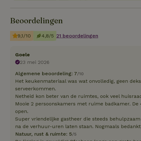
Strik
Beoordelingen
Strikt noodzakelijk
accountbeheer. De w
9,1/10
4,8/5
21 beoordelingen
Naam
_tt_enable_cookie
Goele
23 mei 2026
CookieScriptCons
Algemene beoordeling: 7
/10
Het keukenmateriaal was wat onvolledig, geen deks
serveerkommen.
sqzl_session_id
Netheid kon beter van de ruimtes, ook veel huisraa
Mooie 2 persoonskamers met ruime badkamer. De 4
open.
_pinterest_ct_ua
Super vriendelijke gastheer die steeds behulpzaa
na de verhuur-uren laten staan. Nogmaals bedankt
Natuur, rust & ruimte: 5
/5