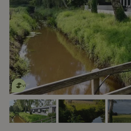
Dit natuurhuisje is eco-
vriendelijk
lees meer