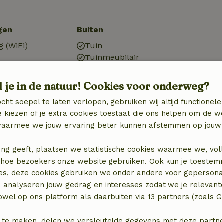
gen
Buiten
g (WiFi)
Tuin
Tuinmeubilair
V)
Terras
Tuindeuren
d je in de natuur! Cookies voor onderweg?
Berging
cht soepel te laten verlopen, gebruiken wij altijd functionele
 kiezen of je extra cookies toestaat die ons helpen om de w
aarmee we jouw ervaring beter kunnen afstemmen op jouw 
Keuken
Keuken
ing geeft, plaatsen we statistische cookies waarmee we, vol
)
Afwasmachine
 in hoe bezoekers onze website gebruiken. Ook kun je toeste
Koel-/vriescombinatie
es, deze cookies gebruiken we onder andere voor gepersona
Oven
e analyseren jouw gedrag en interesses zodat we je relevant
wel op ons platform als daarbuiten via 13 partners (zoals G
 te maken, delen we versleutelde gegevens met deze partners