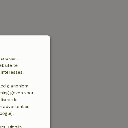
 cookies.
ebsite te
interesses.
ledig anoniem,
mming geven voor
liseerde
e advertenties
oogle).
. Dit zijn