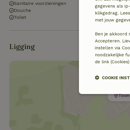
Sanitaire voorzieningen
gegevens als ip-
Douche
klikgedrag. Lees
Toilet
met jouw gegev
Ben je akkoord 
Accepteren. Lie
Ligging
instellen via Co
noodzakelijke f
de link (Cookies
COOKIE INS
Strikt
Toon 
noodzakelijk