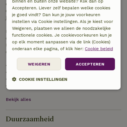
binnen en buiten onze website? Klik dan op
Gratis annuleren binnen 24 uur
Accepteren. Liever zelf bepalen welke cookies
Gratis annuleren binnen 24 uur na bevestiging van
je goed vindt? Dan kun je jouw voorkeuren
je boeking.
instellen via Cookie instellingen. Als je kiest voor
Weigeren, plaatsen we alleen de noodzakelijke
Bij annulering binnen gestelde periode heb je recht
functionele cookies. Je cookievoorkeuren kun je
op volledige terugbetaling van het boekingsbedrag.
op elk moment aanpassen via de link (Cookies)
Daarna krijg je een deel van de reissom en 100% van
onderaan elke pagina, of klik hier:
Cookie beleid
de borg terugbetaald:
WEIGEREN
ACCEPTEREN
• tot 42 dagen voor aankomst: 70% terugbetaald
• 42–28 dagen voor aankomst: 40% terugbetaald
• 28 dagen tot de aankomstdag: 10% terugbetaald
COOKIE INSTELLINGEN
• op de aankomstdag of later: geen terugbetaling
Strikt
Prestatie
Targeting
noodzakelijk
Bekijk alles
Duurzaamheid
Functioneel
Niet-geclassificeerd