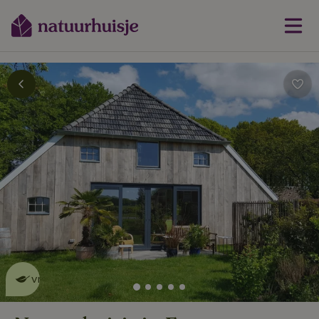
Dit natuurhuisje is eco-
vriendelijk
lees meer