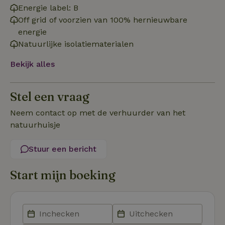
Energie label: B
Off grid of voorzien van 100% hernieuwbare
energie
Natuurlijke isolatiematerialen
Strikt noodzakelijk
Prestatie
Targeting
Bekijk alles
Functioneel
Niet-geclassificeerd
Strikt noodzakelijke cookies maken de kernfunctionaliteiten
Stel een vraag
van de website mogelijk, zoals gebruikersaanmelding en
accountbeheer. De website kan niet goed worden gebruikt
Neem contact op met de verhuurder van het
zonder de strikt noodzakelijke cookies.
natuurhuisje
Aanbieder
/
Naam
Vervaldatum
Omschrij
Domein
Stuur een bericht
_tt_enable_cookie
.natuurhuisje.nl
2 maanden
Deze coo
4 weken
gebruikt
voorkeur
gebruike
Start mijn boeking
betrekkin
gebruik v
op de web
onthoude
CookieScriptConsent
CookieScript
4 weken 2
Deze coo
.natuurhuisje.nl
dagen
gebruikt 