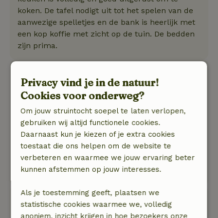
koken. De tafel nodigt uit tot het spelen van de
aanwezige spelletjes en de bank is heerlijk met
een kop koffie met zicht op de tuin. De bedden
zijn prima.
Mieke
Privacy vind je in de natuur!
29 mei 2026
Cookies voor onderweg?
Algemene beoordeling: 9
/10
Om jouw struintocht soepel te laten verlopen,
Het huisje is comfortabel en gezellig. En een
gebruiken wij altijd functionele cookies.
heel lekker bed!
Daarnaast kun je kiezen of je extra cookies
Natuur, rust & ruimte: 5
/5
toestaat die ons helpen om de website te
Het huisje ligt in een prachtig gebied, aan de
verbeteren en waarmee we jouw ervaring beter
rand van het Nationaal Park Drentsche AA. Met
kunnen afstemmen op jouw interesses.
een fijne tuin, rust, ruimte en vogelgezang.
Als je toestemming geeft, plaatsen we
Joke
statistische cookies waarmee we, volledig
4 mei 2026
anoniem, inzicht krijgen in hoe bezoekers onze