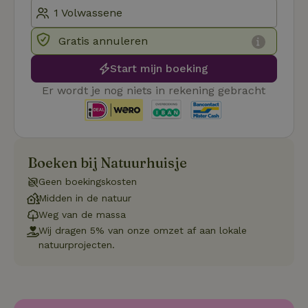
Cookie-S
service 
cookievo
van bezo
Gratis annuleren
onthoude
cookie-b
Cookie-Sc
Google
Start mijn boeking
noodzake
Privacy Policy
correct t
Er wordt je nog niets in rekening gebracht
sqzl_session_id
.natuurhuisje.nl
29 minuten
Dit cooki
53
gebruikt
seconden
gebruiker
onderhou
de webse
waardoor
consisten
Boeken bij Natuurhuisje
efficiënte
gebruiker
Geen boekingskosten
kan biede
paginabe
Midden in de natuur
sessies.
Weg van de massa
_pinterest_ct_ua
Pinterest Inc.
1 jaar
Deze coo
Wij dragen 5% van onze omzet af aan lokale
.ct.pinterest.com
geplaatst 
natuurprojecten.
tot Pinter
Marketin