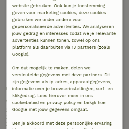
website gebruiken. Ook kun je toestemming
Algemene beoordeling: 9
/10
geven voor marketing cookies, deze cookies
Mooi huisje en sfeervol ingericht. Ruime keuken
gebruiken we onder andere voor
en van alles was voldoende aanwezig. En een
gepersonaliseerde advertenties. We analyseren
paar keer mogen genieten van een prachtige
jouw gedrag en interesses zodat we je relevante
zonsondergang vanaf de bank.
advertenties kunnen tonen, zowel op ons
Natuur, rust & ruimte: 5
/5
platform als daarbuiten via 13 partners (zoals
Erg genoten van deze plek.
Google).
Om dat mogelijk te maken, delen we
Bekijk alle 66 beoordelingen
versleutelde gegevens met deze partners. Dit
zijn gegevens als ip-adres, apparaatgegevens,
Goed om te weten
informatie over je browserinstellingen, surf- en
klikgedrag. Lees hierover meer in ons
Verblijfdetails
cookiebeleid en privacy policy en bekijk hoe
Google met jouw gegevens omgaat.
Inchecken: 15:00- 23:00
Uitchecken: 10:30
Ben je akkoord met deze persoonlijke ervaring
Contactloos verblijf mogelijk