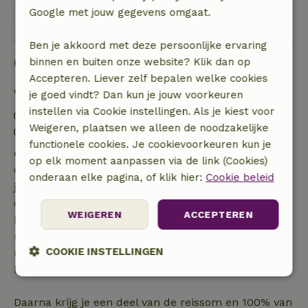
Google met jouw gegevens omgaat.
Bekijk alle 4 beoordelingen
Ben je akkoord met deze persoonlijke ervaring
Goed om te weten
binnen en buiten onze website? Klik dan op
Accepteren. Liever zelf bepalen welke cookies
Verblijfdetails
je goed vindt? Dan kun je jouw voorkeuren
instellen via Cookie instellingen. Als je kiest voor
Inchecken: 16:00- 18:00
Weigeren, plaatsen we alleen de noodzakelijke
Uitchecken: 08:30- 10:00
functionele cookies. Je cookievoorkeuren kun je
Gratis annuleren binnen 7 dagen
op elk moment aanpassen via de link (Cookies)
Gratis annuleren binnen 7 dagen na bevestiging van
onderaan elke pagina, of klik hier:
Cookie beleid
je boeking, bij een boekingsaanvraag meer dan 28
dagen voor aanvang. Bij een boeking met aanvang
WEIGEREN
ACCEPTEREN
binnen 28 dagen geldt gratis annuleren binnen 24
uur. Bij annulering binnen gestelde periode heb je
COOKIE INSTELLINGEN
recht op volledige terugbetaling van het
boekingsbedrag.
Strikt
Prestatie
Targeting
noodzakelijk
Daarna krijg je een deel van de reissom en 100% van