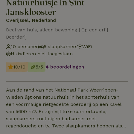
Natuurhuisje in Sint
Jansklooster
Overijssel, Nederland
Deel van huis, alleen bewoning | Op een erf |
Boerderij
10 personen
5 slaapkamers
WiFi
Huisdieren niet toegestaan
10/10
5/5
4 beoordelingen
Aan de rand van het Nationaal Park Weerribben-
Wieden ligt ons natuurhuis in het achterhuis van
een voormalige rietgedekte boerderij op een kavel
van 5600 m2. Er zijn vijf luxe comfortabele,
slaapkamers met eigen badkamer met
regendouche en tv. Twee slaapkamers hebben als
extra een bubbelbad. De accommodatie is geschikt