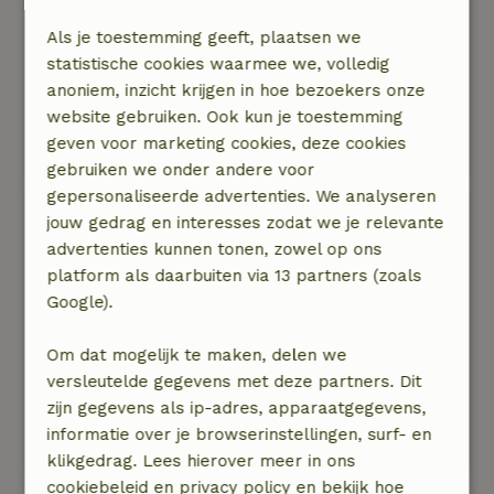
alle gemakken voorzien; wij misten niets qua
Als je toestemming geeft, plaatsen we
comfort en gebruiksgemak. Vriendelijke en
statistische cookies waarmee we, volledig
zakelijke voorbereiding met - normale -
anoniem, inzicht krijgen in hoe bezoekers onze
gebruiksregels en tips voor de regio. Ook voor
website gebruiken. Ook kun je toestemming
de kleine (klein-) heel plezierig zowel buiten als
geven voor marketing cookies, deze cookies
binnen.
gebruiken we onder andere voor
gepersonaliseerde advertenties. We analyseren
Esther
jouw gedrag en interesses zodat we je relevante
6 september 2024
advertenties kunnen tonen, zowel op ons
platform als daarbuiten via 13 partners (zoals
Algemene beoordeling: 10
/10
Google).
Alles in en om het huis was perfect.
Natuur, rust & ruimte: 5
/5
Om dat mogelijk te maken, delen we
Fantastisch ruim en verzorgd huis, mooie en
versleutelde gegevens met deze partners. Dit
rustige omgeving, veel mogelijkheden om buiten
zijn gegevens als ip-adres, apparaatgegevens,
te zijn (zitjes, speeltoestellen), zeer aardige en
informatie over je browserinstellingen, surf- en
vriendelijke eigenaren.
klikgedrag. Lees hierover meer in ons
cookiebeleid en privacy policy en bekijk hoe