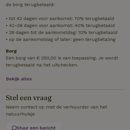
de borg terugbetaald:
Functioneel
Niet-geclassificeerd
• tot 42 dagen voor aankomst: 70% terugbetaald
• 42–28 dagen voor aankomst: 40% terugbetaald
• 28 dagen tot de aankomstdag: 10% terugbetaald
• op de aankomstdag of later: geen terugbetaling
Borg
Strikt noodzakelijk
Prestatie
Targeting
Een borg van € 250,00 is van toepassing. Je wordt
terugbetaald na het uitchecken.
Functioneel
Niet-geclassificeerd
Strikt noodzakelijke cookies maken de kernfunctionaliteiten
Bekijk alles
van de website mogelijk, zoals gebruikersaanmelding en
accountbeheer. De website kan niet goed worden gebruikt
zonder de strikt noodzakelijke cookies.
Stel een vraag
Aanbieder
/
Naam
Vervaldatum
Omschrij
Domein
Neem contact op met de verhuurder van het
_tt_enable_cookie
.natuurhuisje.nl
2 maanden
Deze coo
natuurhuisje
4 weken
gebruikt
voorkeur
gebruike
Stuur een bericht
betrekkin