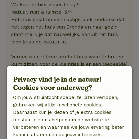
We komen hier zeker terug!
Natuur, rust & ruimte: 5
/5
Het huis staat op een rustige plek, ondanks dat
het tegen het huis van Brenda en haar gezin
staat merk je dat nauwelijks. Vanuit het huis
loop je zo de natuur in.
Verder is er ruimte om het huis waar je buiten
kunt zitten. Voor de kleintjes is er een (gedeelde)
glijbaan, en onze peuter heeft genoten van de
Privacy vind je in de natuur!
geiten en konijnen.
Cookies voor onderweg?
Jan
Om jouw struintocht soepel te laten verlopen,
20 juni 2025
gebruiken wij altijd functionele cookies.
Daarnaast kun je kiezen of je extra cookies
Algemene beoordeling: 10
/10
toestaat die ons helpen om de website te
Geen verdere opmerkingen
verbeteren en waarmee we jouw ervaring beter
Natuur, rust & ruimte: 5
/5
kunnen afstemmen op jouw interesses.
Zeer ruim en luxe deel van een boerderij. Van