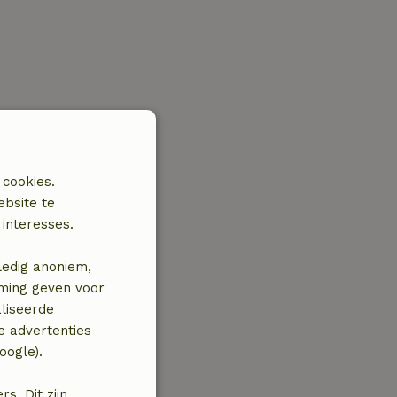
 cookies.
ebsite te
interesses.
ledig anoniem,
mming geven voor
liseerde
e advertenties
oogle).
. Dit zijn