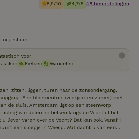
8,9/10
4,7/5
48 beoordelingen
t toegestaan
tastisch voor
s kijken
Fietsen
Wandelen
zen, zitten, liggen, turen naar de zonsondergang,
nsopgang. Een bloementuin (voorjaar en zomer) met
aan de sluis. Amsterdam ligt op een steenworp
u huurt een sloepje in Weesp. Wat dacht u van een
 In de winter bij de houtkachel (er is natuurlijk