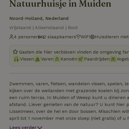
Natuurhuisje in Muiden
Noord-Holland, Nederland
Vrijstaand | Alleenstaand | Boot
4 personen
2 slaapkamers
WiFi
Huisdieren nie
Gasten die hier verbleven vinden de omgeving fan
Vissen
Varen
Kanoën
Paardrijden
Vogel
Zwemmen, varen, fietsen, wandelen vissen, spelen, le
kijken over de weilanden met grazende koeien bij zo
een ruim terras. In Muiden of Weesp kunt u dineren 
afstand. Liever genieten van de natuur? U kunt hier prachtig wandelen en fietsen langs de Vecht of het
IJsselmeer, over de hei en door bossen. Misschien wilt u liever varen over de Vecht? Dat kan ook. Vanaf 1
april tot 1 november met onze sloep (niet gratis) of 
bezoek aan Pampus en het Muiderslot met uw kinderen?
Lees verder