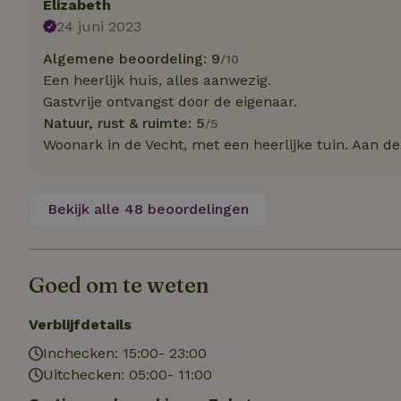
Elizabeth
Naam
Naam
Naam
24 juni 2023
sqzllocal
_nhft_booking-wi
Naam
_ttp
Algemene beoordeling: 9
_nhftconstraint_t
/10
uid
Een heerlijk huis, alles aanwezig.
_nhftconstraint_h
Gastvrije ontvangst door de eigenaar.
_nhft_eu-rental-r
_nhftconstraint_
Natuur, rust & ruimte: 5
_ttp
/5
onboarding
_nhftconstraint_
Woonark in de Vecht, met een heerlijke tuin. Aan d
nh_experiments
ttcsid_D3OACIBC
_nhft_translation
_nhftconstraint_e
_ga
IDE
Bekijk alle 48 beoordelingen
_nhftconstraint_r
FPAU
_nhft_wizard-en
uet_vid
Goed om te weten
MUID
_nhft_house-relev
_ga_JRK1QL37RY
_nhftconstraint_
Verblijfdetails
_nhft_search-gro
locations
_nhft_tourist-tax
Inchecken: 15:00- 23:00
_nhft_recently-vi
Uitchecken: 05:00- 11:00
_nhftconstraint_t
_pin_unauth