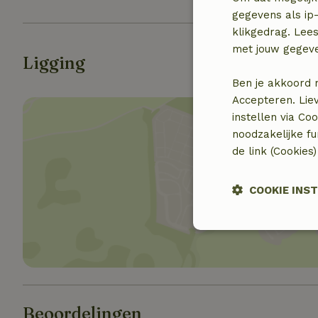
gegevens als ip-
klikgedrag. Lees
met jouw gegev
Ligging
Ben je akkoord 
Accepteren. Lie
instellen via Co
noodzakelijke f
de link (Cookies
Toon 
COOKIE INS
Strikt
noodzakelijk
Beoordelingen