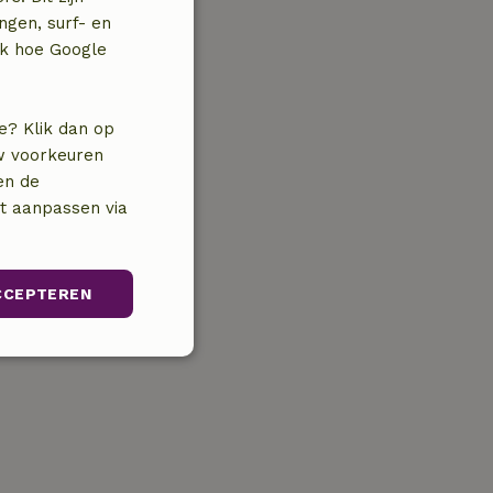
ngen, surf- en
jk hoe Google
e? Klik dan op
uw voorkeuren
en de
nt aanpassen via
CCEPTEREN
Niet-
geclassificeerd