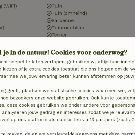
g (WiFi)
Tuin
Tuin (omheind)
Barbecue
V)
Tuinmeubilair
Terras
Terras (overdekt)
Tuindeuren
d je in de natuur! Cookies voor onderweg?
cht soepel te laten verlopen, gebruiken wij altijd functionele
Badkamer
 kiezen of je extra cookies toestaat die ons helpen om de w
Sanitaire voorzieningen
aarmee we jouw ervaring beter kunnen afstemmen op jouw 
Badkamer (1x)
binatie
Douche
ing geeft, plaatsen we statistische cookies waarmee we, vol
Toilet
 in hoe bezoekers onze website gebruiken. Ook kun je toeste
es, deze cookies gebruiken we onder andere voor gepersona
e analyseren jouw gedrag en interesses zodat we je relevant
wel op ons platform als daarbuiten via 13 partners (zoals G
 te maken, delen we versleutelde gegevens met deze partners