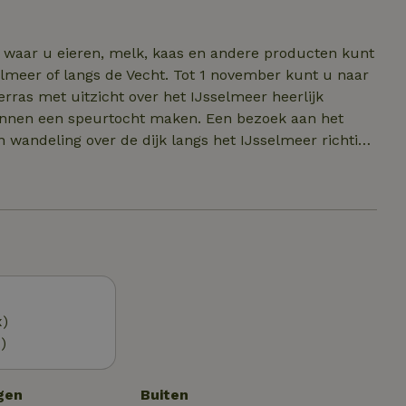
g waar u eieren, melk, kaas en andere producten kunt
selmeer of langs de Vecht. Tot 1 november kunt u naar
ras met uitzicht over het IJsselmeer heerlijk
unnen een speurtocht maken. Een bezoek aan het
n wandeling over de dijk langs het IJsselmeer richting
over het meer. Fietsen op paden waar schapen vrij
eral mooi. De beste uitspanningen hebben we voor u
 lunches, taarten en wijn.
x)
)
gen
Buiten