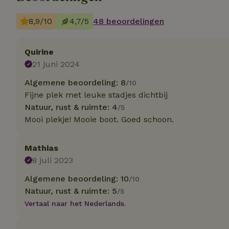
Strik
8,9/10
4,7/5
48 beoordelingen
Strikt noodzakelijk
accountbeheer. De w
Quirine
21 juni 2024
Naam
Algemene beoordeling: 8
/10
_tt_enable_cookie
Fijne plek met leuke stadjes dichtbij
Natuur, rust & ruimte: 4
/5
CookieScriptCons
Mooi plekje! Mooie boot. Goed schoon.
Mathias
sqzl_session_id
8 juli 2023
Algemene beoordeling: 10
/10
_pinterest_ct_ua
Natuur, rust & ruimte: 5
/5
Vertaal naar het Nederlands.