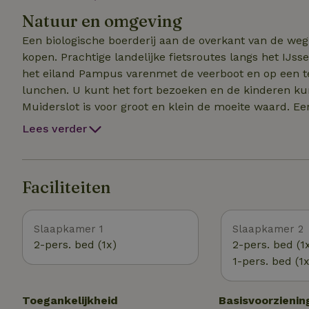
centrale verwarming in de ark) met elkaar genieten.
Natuur en omgeving
Een biologische boerderij aan de overkant van de we
kopen. Prachtige landelijke fietsroutes langs het IJs
het eiland Pampus varenmet de veerboot en op een ter
lunchen. U kunt het fort bezoeken en de kinderen k
Muiderslot is voor groot en klein de moeite waard. Ee
Muiderberg waar u kunt lunchen met alweer uitzicht 
Lees verder
rondlopen. Welke richting u ook kiest, het is hier ov
uitgeprobeerd. U kunt zich verheugen op de lekkerste
Faciliteiten
Slaapkamer 1
Slaapkamer 2
2-pers. bed (1x)
2-pers. bed (1
1-pers. bed (1x
Toegankelijkheid
Basisvoorzienin