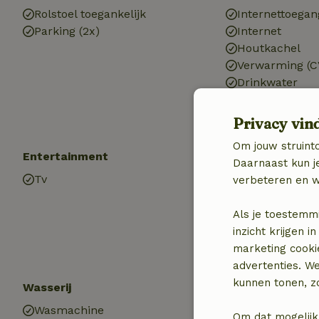
Rolstoel toegankelijk
Internettoegan
Parking (2x)
Internet
Houtkachel
Verwarming (C
Drinkwater
Warm water
Elektriciteit
Privacy vin
Om jouw struinto
Entertainment
Keuken
Daarnaast kun je
Tv
Keuken
verbeteren en w
Afwasmachine
Koel-/vriescom
Als je toestemm
Oven
inzicht krijgen
Gasfornuis
marketing cooki
advertenties. W
kunnen tonen, zo
Wasserij
Wasmachine
Om dat mogelijk