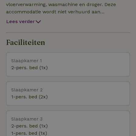
vloerverwarming, wasmachine en droger. Deze
accommodatie wordt niet verhuurd aan
jongerengroepen (onder de 25 jaar)! Overigens dient
Lees verder
u wél zelf badlinnen mee te nemen; handdoeken en
theedoeken etc. voor in de keuken zijn wel
aanwezig. NB: kanovaren is niet mogelijk.
Faciliteiten
Slaapkamer 1
2-pers. bed (1x)
Slaapkamer 2
1-pers. bed (2x)
Slaapkamer 3
2-pers. bed (1x)
1-pers. bed (1x)