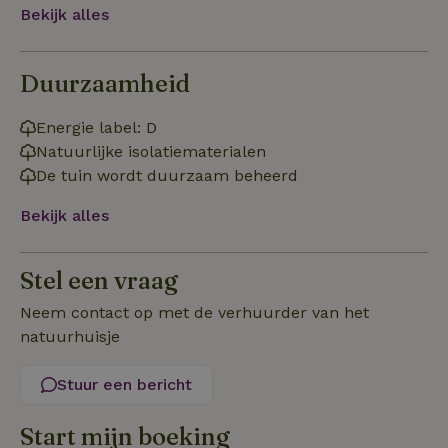
Functioneel
Niet-geclassificeerd
Bekijk alles
Duurzaamheid
Energie label: D
Strikt noodzakelijk
Prestatie
Targeting
Natuurlijke isolatiematerialen
De tuin wordt duurzaam beheerd
Functioneel
Niet-geclassificeerd
Bekijk alles
Strikt noodzakelijke cookies maken de kernfunctionaliteiten
van de website mogelijk, zoals gebruikersaanmelding en
accountbeheer. De website kan niet goed worden gebruikt
zonder de strikt noodzakelijke cookies.
Stel een vraag
Aanbieder
/
Naam
Vervaldatum
Omschrij
Domein
Neem contact op met de verhuurder van het
natuurhuisje
_tt_enable_cookie
.natuurhuisje.nl
2 maanden
Deze coo
4 weken
gebruikt
voorkeur
gebruike
Stuur een bericht
betrekkin
gebruik v
op de web
Start mijn boeking
onthoude