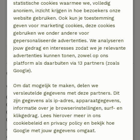
statistische cookies waarmee we, volledig
Rustig je hoorde de vogels fluiten.Eenhoornjes
anoniem, inzicht krijgen in hoe bezoekers onze
in de boom geen lawaai daar hou ik
website gebruiken. Ook kun je toestemming
van.Heerlijke wandelen met de honden mooie
geven voor marketing cookies, deze cookies
heide en bossen voor herhaling vatbaar!
gebruiken we onder andere voor
gepersonaliseerde advertenties. We analyseren
jouw gedrag en interesses zodat we je relevante
Bekijk alle 25 beoordelingen
advertenties kunnen tonen, zowel op ons
platform als daarbuiten via 13 partners (zoals
Google).
Goed om te weten
Om dat mogelijk te maken, delen we
Verblijfdetails
versleutelde gegevens met deze partners. Dit
Inchecken: 16:00- 23:00
zijn gegevens als ip-adres, apparaatgegevens,
Uitchecken: 11:00
informatie over je browserinstellingen, surf- en
Contactloos verblijf mogelijk
klikgedrag. Lees hierover meer in ons
Vuurwerkvrije omgeving
cookiebeleid en privacy policy en bekijk hoe
Gratis annuleren binnen 7 dagen
Google met jouw gegevens omgaat.
Gratis annuleren binnen 7 dagen na bevestiging van