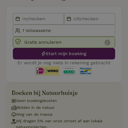
CookieScriptConsent
CookieScript
4 weken 2
Deze coo
.natuurhuisje.nl
dagen
gebruikt 
Cookie-S
service 
cookievo
van bezo
onthoude
cookie-b
Cookie-Sc
Google
noodzake
Gratis annuleren
Privacy Policy
correct t
sqzl_session_id
.natuurhuisje.nl
29 minuten
Dit cooki
Start mijn boeking
53
gebruikt
seconden
gebruiker
Er wordt je nog niets in rekening gebracht
onderhou
de webse
waardoor
consisten
efficiënte
gebruiker
kan biede
Boeken bij Natuurhuisje
paginabe
sessies.
Geen boekingskosten
_pinterest_ct_ua
Pinterest Inc.
1 jaar
Deze coo
Midden in de natuur
.ct.pinterest.com
geplaatst 
tot Pinter
Weg van de massa
Marketin
Wij dragen 5% van onze omzet af aan lokale
natuurprojecten.