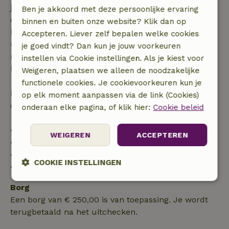
je boeking, bij een boekingsaanvraag meer dan 28
Ben je akkoord met deze persoonlijke ervaring
dagen voor aanvang. Bij een boeking met aanvang
binnen en buiten onze website? Klik dan op
binnen 28 dagen geldt gratis annuleren binnen 24
Accepteren. Liever zelf bepalen welke cookies
uur. Bij annulering binnen gestelde periode heb je
je goed vindt? Dan kun je jouw voorkeuren
recht op volledige terugbetaling van het
instellen via Cookie instellingen. Als je kiest voor
boekingsbedrag.
Weigeren, plaatsen we alleen de noodzakelijke
functionele cookies. Je cookievoorkeuren kun je
Daarna krijg je een deel van de reissom en 100% van
op elk moment aanpassen via de link (Cookies)
de borg terugbetaald:
onderaan elke pagina, of klik hier:
Cookie beleid
• tot 42 dagen voor aankomst: 70% terugbetaald
WEIGEREN
ACCEPTEREN
• 42–28 dagen voor aankomst: 40% terugbetaald
• 28 dagen tot de aankomstdag: 10% terugbetaald
COOKIE INSTELLINGEN
• op de aankomstdag of later: geen terugbetaling
Strikt
Prestatie
Targeting
Borg
noodzakelijk
Een borg van € 250,00 is van toepassing. Je wordt
terugbetaald na het uitchecken.