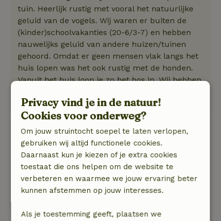
tuin. Heerlijk rustig met vooral het natuurlijke
geluid van de vogels. Wij waren er buiten de
(kinder)schoolvakanties (20-6/3-7) en hebben
nauwelijks geluid van andere huizen/tuinen
gehoord. Omdat er geen mensen vlak langs het
huis lopen was het ook rustig met de honden.
Vanuit het huis loop je zo het bos in. Wij hebben
ook de auto gepakt en hebben verderop ook in
Privacy vind je in de natuur!
de prachtige natuur gewandeld met de honden.
Cookies voor onderweg?
Ronalda
Om jouw struintocht soepel te laten verlopen,
1 mei 2026
gebruiken wij altijd functionele cookies.
Daarnaast kun je kiezen of je extra cookies
Algemene beoordeling: 9
/10
toestaat die ons helpen om de website te
In huisje was alles aanwezig fijne houtkachel,
verbeteren en waarmee we jouw ervaring beter
ook dat je netflix kon kijken helemaal top. Alles
kunnen afstemmen op jouw interesses.
netjes.Ik heb meteen weer geboekt voor
Augustus!!
Als je toestemming geeft, plaatsen we
Natuur, rust & ruimte: 5
/5