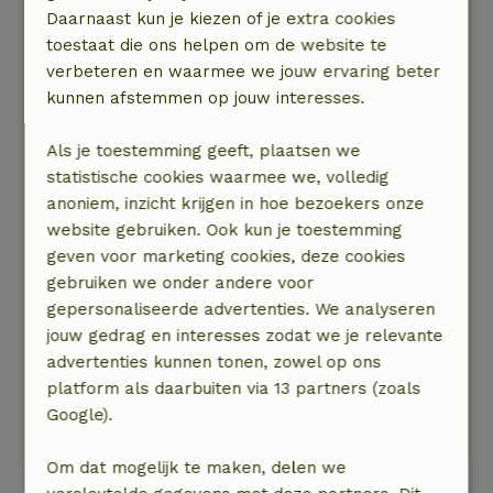
Daarnaast kun je kiezen of je extra cookies
Als je een beetje praktisch bent ingesteld en je
toestaat die ons helpen om de website te
vind het leuk om een vuurtje te stoken om de
verbeteren en waarmee we jouw ervaring beter
Yurt te verwarmen en daarvan te genieten is
kunnen afstemmen op jouw interesses.
deze plek een 10 waard. Je neemt hier je eigen
matras of luchtbed mee.
Als je toestemming geeft, plaatsen we
statistische cookies waarmee we, volledig
De eigenaren zijn open hardwerkende mensen
anoniem, inzicht krijgen in hoe bezoekers onze
en hebben een eigen voedselbos aangelegd. Als
website gebruiken. Ook kun je toestemming
het seizoen daar is kun je er je fruiten en
geven voor marketing cookies, deze cookies
groenten plukken.
gebruiken we onder andere voor
gepersonaliseerde advertenties. We analyseren
Er is een fijn bijgebouwtje waarin je een warme
jouw gedrag en interesses zodat we je relevante
douche kan nemen.
advertenties kunnen tonen, zowel op ons
platform als daarbuiten via 13 partners (zoals
De locatie is makkelijk te vinden. En bevindt
Google).
zich in een buitengebied.
Om dat mogelijk te maken, delen we