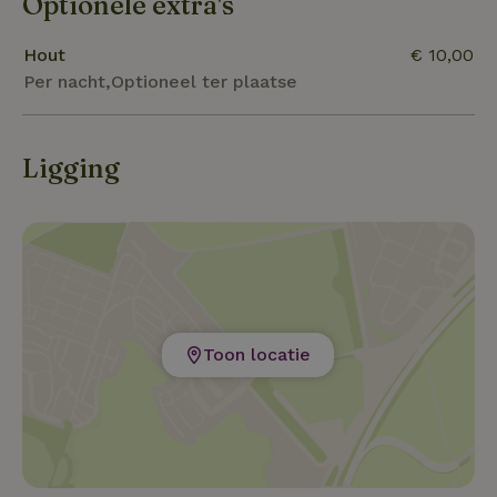
Optionele extra's
proef je de stilte – een rijke beleving voor al je zintuigen
Hout
€ 10,00
Per nacht,Optioneel ter plaatse
Ligging
Toon locatie