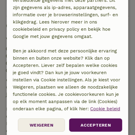
versleutelde gegevens met deze partners. Dit
Bekijk alle 85 beoordelingen
zijn gegevens als ip-adres, apparaatgegevens,
informatie over je browserinstellingen, surf- en
klikgedrag. Lees hierover meer in ons
Goed om te weten
cookiebeleid en privacy policy en bekijk hoe
Google met jouw gegevens omgaat.
Verblijfdetails
Inchecken: 15:00- 22:00
Ben je akkoord met deze persoonlijke ervaring
Uitchecken: 07:00- 10:00
binnen en buiten onze website? Klik dan op
Contactloos verblijf mogelijk
Accepteren. Liever zelf bepalen welke cookies
Vuurwerkvrije omgeving
je goed vindt? Dan kun je jouw voorkeuren
Gratis annuleren binnen 24 uur
instellen via Cookie instellingen. Als je kiest voor
Gratis annuleren binnen 24 uur na bevestiging van
Weigeren, plaatsen we alleen de noodzakelijke
je boeking.
functionele cookies. Je cookievoorkeuren kun je
op elk moment aanpassen via de link (Cookies)
Bij annulering binnen gestelde periode heb je recht
onderaan elke pagina, of klik hier:
Cookie beleid
op volledige terugbetaling van het boekingsbedrag.
Daarna krijg je een deel van de reissom en 100% van
WEIGEREN
ACCEPTEREN
de borg terugbetaald: