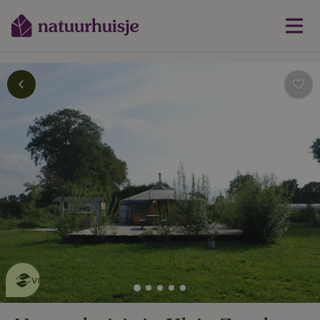
Dit natuurhuisje is eco-
vriendelijk
lees meer