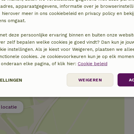
adres, apparaatgegevens, informatie over je browserinstelli
€ 15,00
 hierover meer in ons cookiebeleid en privacy policy en beki
ens omgaat.
€ 15,00
met deze persoonlijke ervaring binnen en buiten onze websit
ver zelf bepalen welke cookies je goed vindt? Dan kun je jo
okie instellingen. Als je kiest voor Weigeren, plaatsen we alle
unctionele cookies. Je cookievoorkeuren kun je op elk mome
) onderaan elke pagina, of klik hier:
Cookie beleid
TELLINGEN
WEIGEREN
A
Prestatie
Targeting
Functioneel
locatie