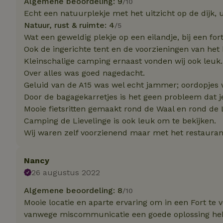
Algemene beoordeling: 9
/10
Naam
Naam
Naam
Echt een natuurplekje met het uitzicht op de dijk,
sqzllocal
_nhft_booking-wi
Naam
Natuur, rust & ruimte: 4
/5
_ttp
_nhftconstraint_t
Wat een geweldig plekje op een eilandje, bij een fort
uid
_nhftconstraint_h
Ook de ingerichte tent en de voorzieningen van het 
Kleinschalige camping ernaast vonden wij ook leuk.
_nhft_eu-rental-r
_nhftconstraint_
_ttp
Over alles was goed nagedacht.
onboarding
_nhftconstraint_
Geluid van de A15 was wel echt jammer; oordopjes w
nh_experiments
ttcsid_D3OACIBC
_nhft_translation
Door de bagagekarretjes is het geen probleem dat j
_nhftconstraint_e
Mooie fietsritten gemaakt rond de Waal en rond de L
_ga
IDE
_nhftconstraint_r
Camping de Lievelinge is ook leuk om te bekijken.
FPAU
Wij waren zelf voorzienend maar met het restaurant 
_nhft_wizard-en
uet_vid
Nancy
MUID
_nhft_house-relev
26 augustus 2022
_ga_JRK1QL37RY
_nhftconstraint_
_nhft_search-gro
locations
Algemene beoordeling: 8
/10
_nhft_tourist-tax
Mooie locatie en aparte ervaring om in een Fort te 
_nhft_recently-vi
_nhftconstraint_t
vanwege miscommunicatie een goede oplossing he
_pin_unauth