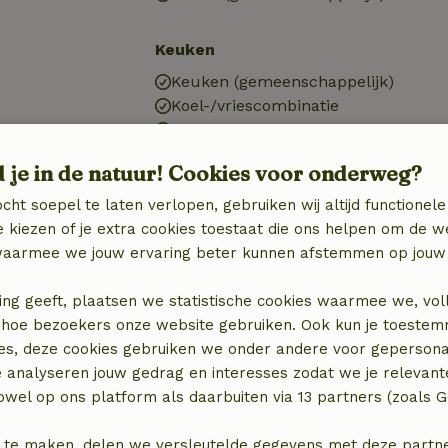
Keuken
Keuken (gemeenschappelijk)
Koel-/vriescombinatie
Gasfornuis
d je in de natuur! Cookies voor onderweg?
cht soepel te laten verlopen, gebruiken wij altijd functionele
 kiezen of je extra cookies toestaat die ons helpen om de w
aarmee we jouw ervaring beter kunnen afstemmen op jouw 
ing geeft, plaatsen we statistische cookies waarmee we, vol
 in hoe bezoekers onze website gebruiken. Ook kun je toeste
es, deze cookies gebruiken we onder andere voor gepersona
e analyseren jouw gedrag en interesses zodat we je relevant
wel op ons platform als daarbuiten via 13 partners (zoals G
€ 17,50
 te maken, delen we versleutelde gegevens met deze partners