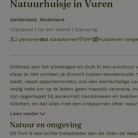
Natuurhuisje in Vuren
Gelderland, Nederland
Vrijstaand | Op een eiland | Glamping
2 personen
1 slaapkamer
WiFi
Huisdieren toeg
Ontsnap aan het alledaagse en duik in een avontuur wa
slaap je niet zomaar; je droomt tussen eeuwenoude muren 
biedt, naast appartementen, ook een kleinschalige ca
nodig hebt om op te laden: geen massa’s caravans, ma
zijn opgemaakt bij aankomst! Handdoeken en beddeng
toiletten, en dat alles met een ontspannen sfeer waari
uit je eigen tent met je Nespresso apparaat. Koken is
Lees verder
in je eigen tent. Kortom geniet van wat ons eiland te b
Natuur en omgeving
Dit Fort is een echte trekpleister aan de rivier de Waa