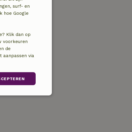
ngen, surf- en
jk hoe Google
e? Klik dan op
uw voorkeuren
en de
nt aanpassen via
CCEPTEREN
Niet-
geclassificeerd