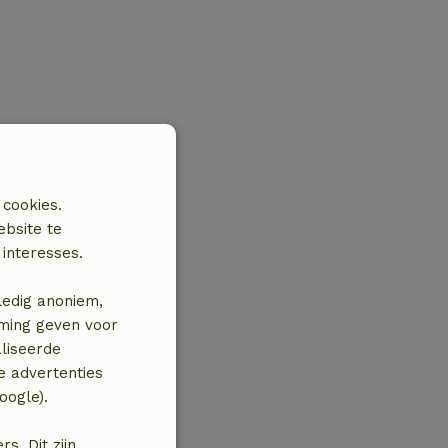
 cookies.
ebsite te
interesses.
ledig anoniem,
mming geven voor
liseerde
e advertenties
oogle).
. Dit zijn