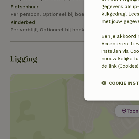
Fietsenhuur
gegevens als ip-
Per persoon, Optioneel bij boeking
klikgedrag. Lees
met jouw gegev
Kinderbed
Per verblijf, Optioneel bij boeking
Ben je akkoord 
Accepteren. Lie
instellen via Co
Ligging
noodzakelijke f
de link (Cookies
COOKIE INS
Strikt
noodzakelijk
Toon 