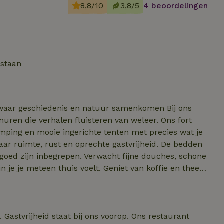
8,8/10
3,8/5
4 beoordelingen
estaan
ar geschiedenis en natuur samenkomen Bij ons
die verhalen fluisteren van weleer. Ons fort
mping en mooie ingerichte tenten met precies wat je
ar ruimte, rust en oprechte gastvrijheid. De bedden
oed zijn inbegrepen. Verwacht fijne douches, schone
n je je meteen thuis voelt. Geniet van koffie en thee
 mogelijk op ons gezamenlijke kookeiland. Koelkastje
ieden heeft!
l. Gastvrijheid staat bij ons voorop. Ons restaurant