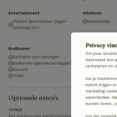
Entertainment
Kinderen
Fietsen beschikbaar (tegen
Speelweide
betaling) (4x)
Privacy vin
Badkamer
Om jouw struinto
Sanitaire voorzieningen
Daarnaast kun je
Badkamer (gemeenschappelijk)
verbeteren en w
Douche
Toilet
Als je toestemm
inzicht krijgen
marketing cooki
Optionele extra's
advertenties. W
kunnen tonen, zo
Ontbijt
Per persoon per nacht,Optioneel ter plaatse
Om dat mogelijk