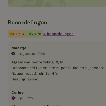
Strik
Strikt noodzakelijk
Beoordelingen
accountbeheer. De w
Naam
8,8/10
3,8/5
4 beoordelingen
_tt_enable_cookie
Maartje
CookieScriptCons
1 augustus 2026
Algemene beoordeling: 9
/10
Het was heel fijn en een super leuke en bijzondere
sqzl_session_id
Natuur, rust & ruimte: 4
/5
Heel fijn gehad!
_pinterest_ct_ua
Corine
15 juli 2026