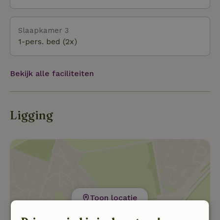
Slaapkamer 3
1-pers. bed (2x)
Bekijk alle faciliteiten
Ligging
Toon locatie