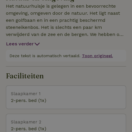
binnenkomt, is er een grote woonkamer met directe
Het natuurhuisje is gelegen in een bevoorrechte
toegang tot het terras en het zwembad. Apart van
omgeving, omgeven door de natuur. Het ligt naast
de woonkamer is de grote en lichte volledig
een golfbaan en in een prachtig beschermd
uitgeruste keuken. Aan de andere kant zijn er twee
steeneikenbos. Het is slechts een paar km
tweepersoonskamers, een met een
verwijderd van de zee en de bergen. We hebben ook
tweepersoonsbed en de andere met twee
verschillende natuurparken zoals Sa punta de
eenpersoonsbedden. Beide kamers hebben een
Lees verder
N'amer en Arta. Prachtige beschermde gebieden om
eigen badkamer. Op de bovenverdieping is er een
te genieten van de natuur en de prachtige
Deze tekst is automatisch vertaald.
Toon origineel.
kamer met een en-suite badkamer, een privé-
ongerepte stranden.
lounge en een apart terras.
Faciliteiten
Slaapkamer 1
2-pers. bed (1x)
Slaapkamer 2
2-pers. bed (1x)