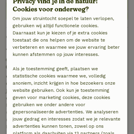
Privacy vind je in de natuur!
Cookies voor onderweg?
Om jouw struintocht soepel te laten verlopen,
gebruiken wij altijd functionele cookies.
Daarnaast kun je kiezen of je extra cookies
Goed om te weten
toestaat die ons helpen om de website te
verbeteren en waarmee we jouw ervaring beter
Verblijfdetails
kunnen afstemmen op jouw interesses.
Inchecken: 15:00- 22:00
Uitchecken: 07:00- 11:00
Als je toestemming geeft, plaatsen we
statistische cookies waarmee we, volledig
Gratis annuleren binnen 7 dagen
anoniem, inzicht krijgen in hoe bezoekers onze
Gratis annuleren binnen 7 dagen na bevestiging van
website gebruiken. Ook kun je toestemming
je boeking, bij een boekingsaanvraag meer dan 28
geven voor marketing cookies, deze cookies
dagen voor aanvang. Bij een boeking met aanvang
gebruiken we onder andere voor
binnen 28 dagen geldt gratis annuleren binnen 24
gepersonaliseerde advertenties. We analyseren
uur. Bij annulering binnen gestelde periode heb je
jouw gedrag en interesses zodat we je relevante
recht op volledige terugbetaling van het
advertenties kunnen tonen, zowel op ons
boekingsbedrag.
platform als daarbuiten via 13 partners (zoals