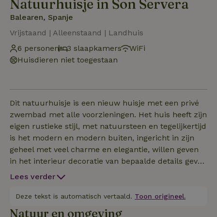
Natuurhuisje in Son Servera
Balearen, Spanje
Vrijstaand | Alleenstaand | Landhuis
6 personen
3 slaapkamers
WiFi
Huisdieren niet toegestaan
Dit natuurhuisje is een nieuw huisje met een privé
zwembad met alle voorzieningen. Het huis heeft zijn
eigen rustieke stijl, met natuursteen en tegelijkertijd
is het modern en modern buiten, ingericht in zijn
geheel met veel charme en elegantie, willen geven
in het interieur decoratie van bepaalde details geven
een kleine eerbetoon en het onthouden van de
Lees verder
typische stoffen van de traditionele Mallorca. Buiten
heeft het een terras voor de eethoek, een chill-out
Deze tekst is automatisch vertaald.
Toon origineel.
lounge en een zwembad. Binnen, die via de hal
Natuur en omgeving