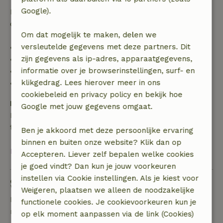
Google).
Daarna krijg je een deel van de reissom en 100% van
de borg terugbetaald:
Om dat mogelijk te maken, delen we
versleutelde gegevens met deze partners. Dit
• tot 42 dagen voor aankomst: 70% terugbetaald
zijn gegevens als ip-adres, apparaatgegevens,
• 42–28 dagen voor aankomst: 40% terugbetaald
informatie over je browserinstellingen, surf- en
• 28 dagen tot de aankomstdag: 10% terugbetaald
klikgedrag. Lees hierover meer in ons
• op de aankomstdag of later: geen terugbetaling
cookiebeleid en privacy policy en bekijk hoe
Borg
Google met jouw gegevens omgaat.
Een borg van € 400,00 is van toepassing. Je wordt
terugbetaald na het uitchecken.
Ben je akkoord met deze persoonlijke ervaring
binnen en buiten onze website? Klik dan op
Bekijk alles
Accepteren. Liever zelf bepalen welke cookies
je goed vindt? Dan kun je jouw voorkeuren
instellen via Cookie instellingen. Als je kiest voor
Stel een vraag
Weigeren, plaatsen we alleen de noodzakelijke
Neem contact op met de verhuurder van het
functionele cookies. Je cookievoorkeuren kun je
natuurhuisje
op elk moment aanpassen via de link (Cookies)