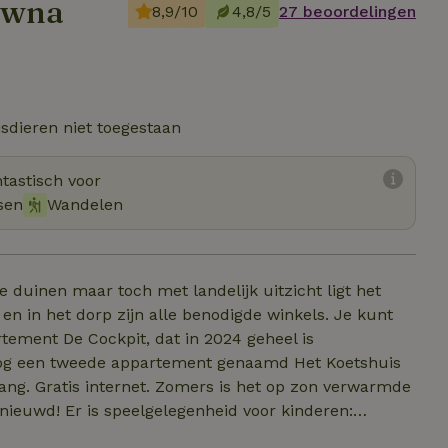
owna
8,9/10
4,8/5
27 beoordelingen
sdieren niet toegestaan
tastisch voor
sen
Wandelen
e duinen maar toch met landelijk uitzicht ligt het
 en in het dorp zijn alle benodigde winkels. Je kunt
rtement De Cockpit, dat in 2024 geheel is
s nog een tweede appartement genaamd Het Koetshuis
gang. Gratis internet. Zomers is het op zon verwarmde
nieuwd! Er is speelgelegenheid voor kinderen:
ale tuin waar ook tuinmeubilair en een BBQ