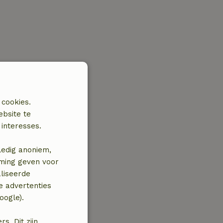
 cookies.
ebsite te
interesses.
ledig anoniem,
mming geven voor
liseerde
e advertenties
oogle).
. Dit zijn