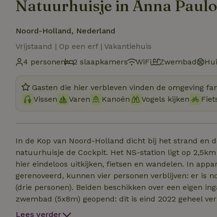
Natuurhuisje in Anna Paul
Noord-Holland, Nederland
Vrijstaand | Op een erf | Vakantiehuis
4 personen
2 slaapkamers
WiFi
Zwembad
Hui
Gasten die hier verbleven vinden de omgeving fan
Vissen
Varen
Kanoën
Vogels kijken
Fiet
In de Kop van Noord-Holland dicht bij het strand en d
natuurhuisje de Cockpit. Het NS-station ligt op 2,5km
hier eindeloos uitkijken, fietsen en wandelen. In appa
gerenoveerd, kunnen vier personen verblijven: er i
(drie personen). Beiden beschikken over een eigen in
zwembad (5x8m) geopend: dit is eind 2022 geheel ver
trampoline, schommels, klimrek en skelters in de roy
Lees verder