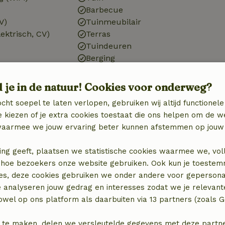
Barbecue
V)
Tuinmeubilair
ektrisch, CV)
Terras
Tuindeuren
Berging
d je in de natuur! Cookies voor onderweg?
cht soepel te laten verlopen, gebruiken wij altijd functionele
Keuken
 kiezen of je extra cookies toestaat die ons helpen om de w
Keuken
aarmee we jouw ervaring beter kunnen afstemmen op jouw 
)
Afwasmachine
n
Koel-/vriescombinatie
ing geeft, plaatsen we statistische cookies waarmee we, vol
Oven
 in hoe bezoekers onze website gebruiken. Ook kun je toeste
es, deze cookies gebruiken we onder andere voor gepersona
e analyseren jouw gedrag en interesses zodat we je relevant
wel op ons platform als daarbuiten via 13 partners (zoals G
 te maken, delen we versleutelde gegevens met deze partners