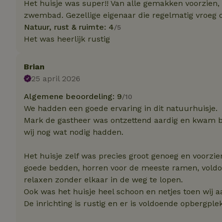
Het huisje was super!! Van alle gemakken voorzien, 
Naam
Naam
Naam
zwembad. Gezellige eigenaar die regelmatig vroeg o
sqzllocal
_nhft_booking-wi
Naam
_ttp
Natuur, rust & ruimte: 4
/5
_nhftconstraint_t
Het was heerlijk rustig
uid
_nhftconstraint_h
_nhft_eu-rental-r
Brian
_nhftconstraint_
_ttp
onboarding
_nhftconstraint_
25 april 2026
nh_experiments
ttcsid_D3OACIBC
_nhft_translation
Algemene beoordeling: 9
/10
_nhftconstraint_e
We hadden een goede ervaring in dit natuurhuisje.
_ga
IDE
_nhftconstraint_r
Mark de gastheer was ontzettend aardig en kwam bi
FPAU
wij nog wat nodig hadden.
_nhft_wizard-en
uet_vid
Het huisje zelf was precies groot genoeg en voorzie
MUID
_nhft_house-relev
goede bedden, horren voor de meeste ramen, voldo
_ga_JRK1QL37RY
_nhftconstraint_
relaxen zonder elkaar in de weg te lopen.
_nhft_search-gro
locations
_nhft_tourist-tax
Ook was het huisje heel schoon en netjes toen wij a
De inrichting is rustig en er is voldoende opbergple
_nhft_recently-vi
_nhftconstraint_t
_pin_unauth