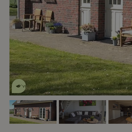
Dit natuurhuisje is eco-
vriendelijk
lees meer