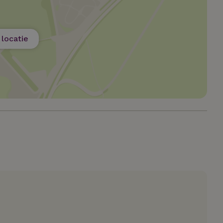
t noodzakelijk
Prestatie
Targeting
Functioneel
Niet-geclassif
e cookies maken de kernfunctionaliteiten van de website mogelijk, zoals gebru
locatie
ebsite kan niet goed worden gebruikt zonder de strikt noodzakelijke cookies.
Aanbieder
/
Vervaldatum
Omschrijving
Domein
.natuurhuisje.nl
2 maanden
Deze cookie wordt gebruikt om de vo
4 weken
gebruiker met betrekking tot het gebr
de website te onthouden.
ent
CookieScript
4 weken 2
Deze cookie wordt gebruikt door de C
.natuurhuisje.nl
dagen
service om de cookievoorkeuren van 
onthouden. De cookie-banner van Coo
noodzakelijk om correct te werken.
.natuurhuisje.nl
29 minuten
Dit cookie wordt gebruikt om een gebr
53
onderhouden door de webserver, waa
seconden
consistente en efficiënte gebruikerse
bieden tijdens paginabezoeken en sess
Google Privacy Policy
Pinterest Inc.
1 jaar
Deze cookie wordt geplaatst in relatie 
.ct.pinterest.com
Marketing