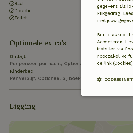
Bad
gegevens als ip-
Douche
klikgedrag. Lees
Toilet
met jouw gegev
Ben je akkoord 
Optionele extra's
Accepteren. Lie
instellen via Co
Ontbijt
noodzakelijke f
Per persoon per nacht, Optioneel bij boeking
de link (Cookies
Kinderbed
Per verblijf, Optioneel bij boeking
COOKIE INS
Strikt
noodzakelijk
Ligging