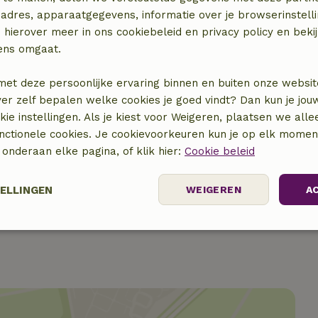
adres, apparaatgegevens, informatie over je browserinstelli
 hierover meer in ons cookiebeleid en privacy policy en beki
ens omgaat.
met deze persoonlijke ervaring binnen en buiten onze websit
ver zelf bepalen welke cookies je goed vindt? Dan kun je jo
okie instellingen. Als je kiest voor Weigeren, plaatsen we alle
unctionele cookies. Je cookievoorkeuren kun je op elk mome
€ 15,00
) onderaan elke pagina, of klik hier:
Cookie beleid
€ 10,00
TELLINGEN
WEIGEREN
A
Prestatie
Targeting
Functioneel