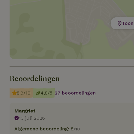
Strik
Strikt noodzakelijk
Toon 
accountbeheer. De w
Naam
_tt_enable_cookie
CookieScriptCons
Beoordelingen
sqzl_session_id
8,9/10
4,8/5
27 beoordelingen
_pinterest_ct_ua
Margriet
13 juli 2026
Algemene beoordeling: 8
/10