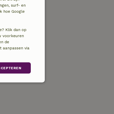
ngen, surf- en
jk hoe Google
e? Klik dan op
uw voorkeuren
en de
nt aanpassen via
CCEPTEREN
Niet-
geclassificeerd