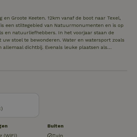
eken van weekend tot weekend.
og en Groote Keeten. 12km vanaf de boot naar Texel,
is een stiltegebied van Natuurmonumenten en is op
ls en natuurliefhebbers. In het voorjaar staan de
uit uw stoel te bewonderen. Water en watersport zoals
llemaal dichtbij. Evenals leuke plaatsen als
n een landelijke, rustige omgeving. U kunt de
e restaurants in de omgeving: thuis bezorgen is
pannen vakantie!
x)
gen
Buiten
g (WiFi)
Tuin