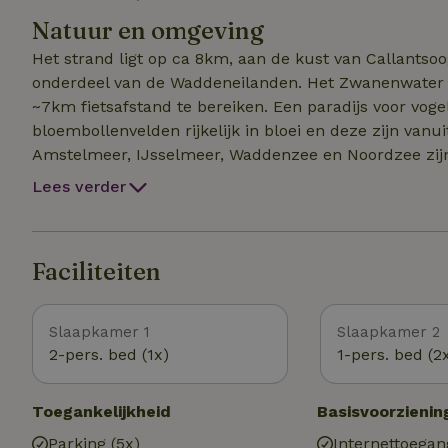
beschikbaar zijn. In de zomer alleen per week te bo
Natuur en omgeving
Het strand ligt op ca 8km, aan de kust van Callantso
onderdeel van de Waddeneilanden. Het Zwanenwater 
~7km fietsafstand te bereiken. Een paradijs voor voge
bloembollenvelden rijkelijk in bloei en deze zijn van
Amstelmeer, IJsselmeer, Waddenzee en Noordzee zijn a
Schagen, Alkmaar, Hoorn en Medemblik. Unieke plek i
Lees verder
barbeque in de tuin gebruiken of gaan eten bij divers
natuurlijk ook een optie. Alles voor een heerlijk onts
Faciliteiten
Slaapkamer 1
Slaapkamer 2
2-pers. bed (1x)
1-pers. bed (2
Toegankelijkheid
Basisvoorzienin
Parking (5x)
Internettoegan